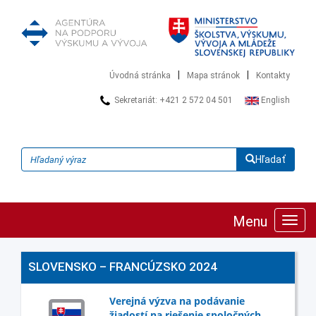
|
|
Úvodná stránka
Mapa stránok
Kontakty
Sekretariát: +421 2 572 04 501
English
Hľadať
Menu
Zobra
navig
SLOVENSKO – FRANCÚZSKO 2024
Verejná výzva na podávanie
žiadostí na riešenie spoločných