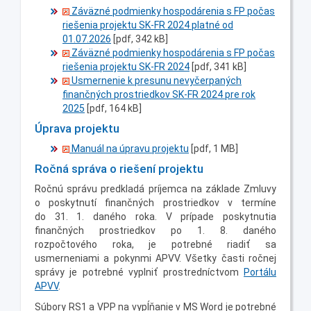
Záväzné podmienky hospodárenia s FP počas
riešenia projektu SK-FR 2024 platné od
01.07.2026
[pdf, 342 kB]
Záväzné podmienky hospodárenia s FP počas
riešenia projektu SK-FR 2024
[pdf, 341 kB]
Usmernenie k presunu nevyčerpaných
finančných prostriedkov SK-FR 2024 pre rok
2025
[pdf, 164 kB]
Úprava projektu
Manuál na úpravu projektu
[pdf, 1 MB]
Ročná správa o riešení projektu
Ročnú správu predkladá príjemca na základe Zmluvy
o poskytnutí finančných prostriedkov v termíne
do 31. 1. daného roka. V prípade poskytnutia
finančných prostriedkov po 1. 8. daného
rozpočtového roka, je potrebné riadiť sa
usmerneniami a pokynmi APVV. Všetky časti ročnej
správy je potrebné vyplniť prostredníctvom
Portálu
APVV
.
Súbory RS1 a VPP na vypĺňanie v MS Word je potrebné