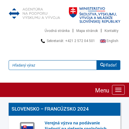
|
|
Úvodná stránka
Mapa stránok
Kontakty
Sekretariát: +421 2 572 04 501
English
Hľadať
Menu
Zobra
navig
SLOVENSKO – FRANCÚZSKO 2024
Verejná výzva na podávanie
žiadostí na riešenie spoločných