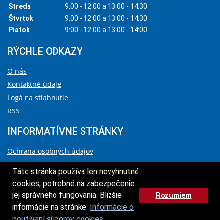
Streda
9:00 - 12:00 a 13:00 - 14:30
Štvrtok
9:00 - 12:00 a 13:00 - 14:30
Piatok
9:00 - 12:00 a 13:00 - 14:00
RÝCHLE ODKAZY
O nás
Kontaktné údaje
Logá na stiahnutie
RSS
INFORMATÍVNE STRÁNKY
Ochrana osobných údajov
Informácie o súboroch cookies
Táto stránka používa len nevyhnutné
Vyhlásenie o prístupnosti
cookies, potrebné na zabezpečenie
Správca obsahu a technický prevádzkovateľ
jej správneho fungovania. Bližšie
Rozumiem
HORE
informácie na stránke:
Informácie o
© 2026 Agentúra na podporu výskumu a vývoja
používaní súborov cookies
.