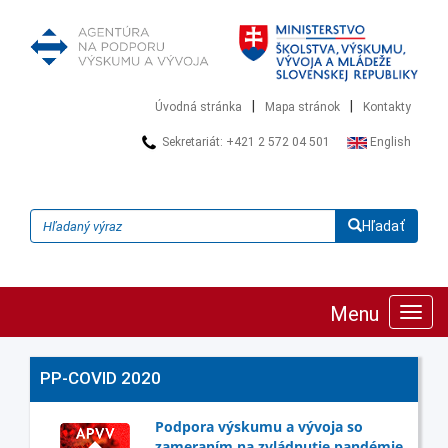
|
|
Úvodná stránka
Mapa stránok
Kontakty
Sekretariát: +421 2 572 04 501
English
Hľadať
Menu
Zobra
navig
PP-COVID 2020
Podpora výskumu a vývoja so
zameraním na zvládnutie pandémie