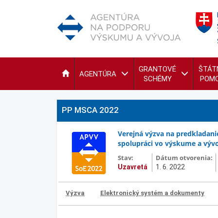
GRANTOVÉ
ŠTÁT
AGENTÚRA
SCHÉMY
POM
PP MSCA 2022
Verejná výzva na predkladanie
spolupráci vo výskume a výv
Stav:
Dátum otvorenia:
Uzavretá
1. 6. 2022
Výzva
Elektronický systém a dokumenty