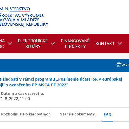
NA
ELEKTRONICKÉ
FINANCOVANÉ
KONTAKT
OC
SLUŽBY
PROJEKTY
Verzia
 žiadostí v rámci programu „Posilnenie účasti SR v európskej
oji“ s označením PP MSCA PF 2022“
Dátum a čas uzavretia:
1. 8. 2022, 12:00
Rozhodnutie o žiadostiach
Staršie dokumenty
FAQ