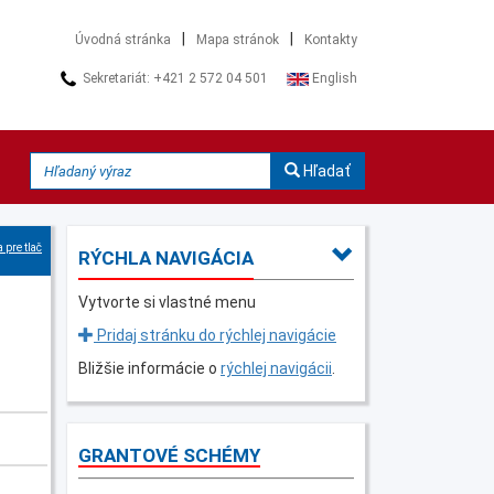
|
|
Úvodná stránka
Mapa stránok
Kontakty
Sekretariát: +421 2 572 04 501
English
Hľadať
 pre tlač
RÝCHLA NAVIGÁCIA
Vytvorte si vlastné menu
Pridaj stránku do rýchlej navigácie
Bližšie informácie o
rýchlej navigácii
.
GRANTOVÉ SCHÉMY