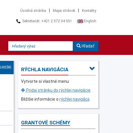
|
|
Úvodná stránka
Mapa stránok
Kontakty
Sekretariát: +421 2 572 04 501
English
Hľadať
 pre tlač
RÝCHLA NAVIGÁCIA
Vytvorte si vlastné menu
Pridaj stránku do rýchlej navigácie
Bližšie informácie o
rýchlej navigácii
.
GRANTOVÉ SCHÉMY