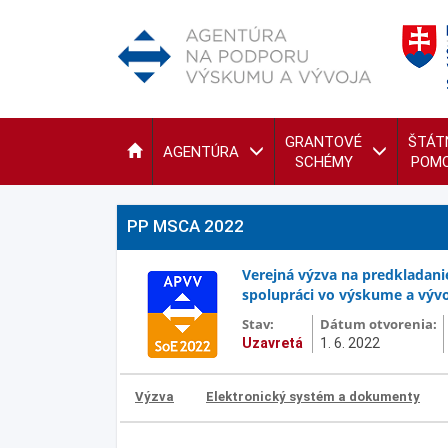
GRANTOVÉ
ŠTÁT
AGENTÚRA
SCHÉMY
POM
PP MSCA 2022
Verejná výzva na predkladanie
spolupráci vo výskume a výv
Stav:
Dátum otvorenia:
Uzavretá
1. 6. 2022
Výzva
Elektronický systém a dokumenty