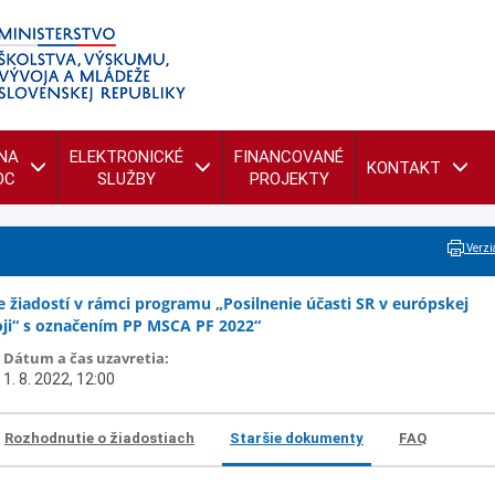
NA
ELEKTRONICKÉ
FINANCOVANÉ
KONTAKT
OC
SLUŽBY
PROJEKTY
Verzia
 žiadostí v rámci programu „Posilnenie účasti SR v európskej
oji“ s označením PP MSCA PF 2022“
Dátum a čas uzavretia:
1. 8. 2022, 12:00
Rozhodnutie o žiadostiach
Staršie dokumenty
FAQ