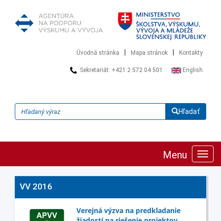
|
|
Úvodná stránka
Mapa stránok
Kontakty
Sekretariát: +421 2 572 04 501
English
Hľadať
Menu
Zobra
navig
VV 2016
Verejná výzva na predkladanie
žiadostí na riešenie projektov