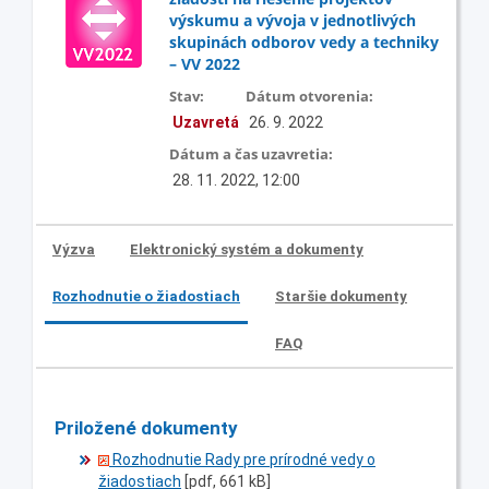
výskumu a vývoja v jednotlivých
skupinách odborov vedy a techniky
– VV 2022
Stav:
Dátum otvorenia:
Uzavretá
26. 9. 2022
Dátum a čas uzavretia:
28. 11. 2022, 12:00
Výzva
Elektronický systém a dokumenty
Rozhodnutie o žiadostiach
Staršie dokumenty
FAQ
Priložené dokumenty
Rozhodnutie Rady pre prírodné vedy o
žiadostiach
[pdf, 661 kB]