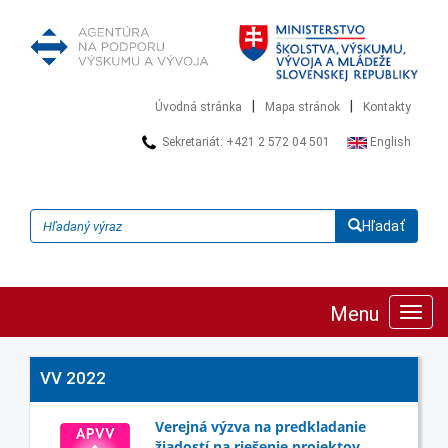
|
|
Úvodná stránka
Mapa stránok
Kontakty
Sekretariát: +421 2 572 04 501
English
Hľadať
Menu
Zobra
navig
VV 2022
Verejná výzva na predkladanie
žiadostí na riešenie projektov