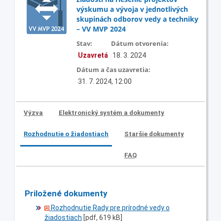
výskumu a vývoja v jednotlivých
skupinách odborov vedy a techniky
– VV MVP 2024
Stav:
Dátum otvorenia:
Uzavretá
18. 3. 2024
Dátum a čas uzavretia:
31. 7. 2024, 12:00
Výzva
Elektronický systém a dokumenty
Rozhodnutie o žiadostiach
Staršie dokumenty
FAQ
Priložené dokumenty
Rozhodnutie Rady pre prírodné vedy o
žiadostiach
[pdf, 619 kB]