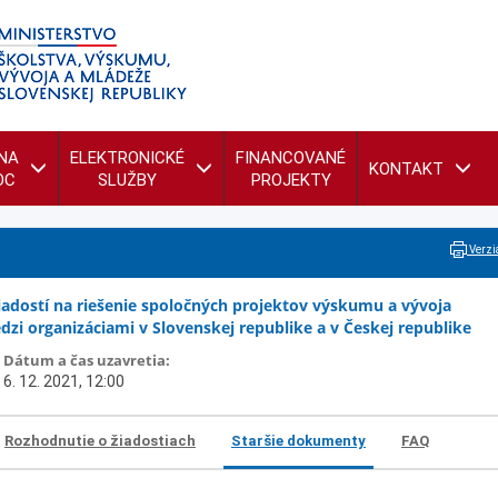
NA
ELEKTRONICKÉ
FINANCOVANÉ
KONTAKT
OC
SLUŽBY
PROJEKTY
Verzia
iadostí na riešenie spoločných projektov výskumu a vývoja
zi organizáciami v Slovenskej republike a v Českej republike
Dátum a čas uzavretia:
6. 12. 2021, 12:00
Rozhodnutie o žiadostiach
Staršie dokumenty
FAQ