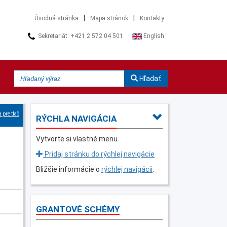
|
|
Úvodná stránka
Mapa stránok
Kontakty
Sekretariát: +421 2 572 04 501
English
Hľadať
 pre tlač
RÝCHLA NAVIGÁCIA
Vytvorte si vlastné menu
Pridaj stránku do rýchlej navigácie
Bližšie informácie o
rýchlej navigácii
.
GRANTOVÉ SCHÉMY