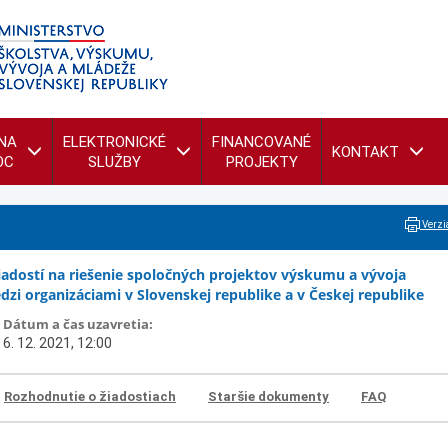
NA
ELEKTRONICKÉ
FINANCOVANÉ
KONTAKT
OC
SLUŽBY
PROJEKTY
Verzia
iadostí na riešenie spoločných projektov výskumu a vývoja
zi organizáciami v Slovenskej republike a v Českej republike
Dátum a čas uzavretia:
6. 12. 2021, 12:00
Rozhodnutie o žiadostiach
Staršie dokumenty
FAQ