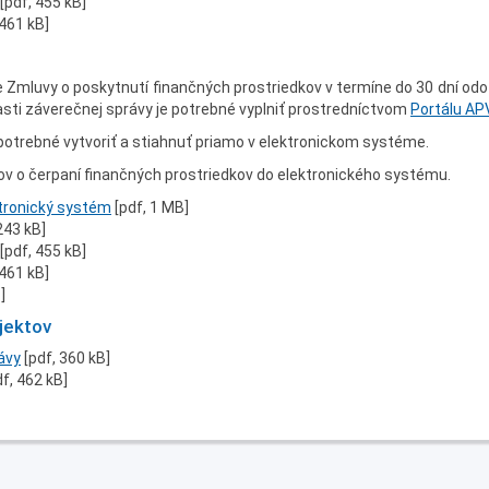
[pdf, 455 kB]
 461 kB]
 Zmluvy o poskytnutí finančných prostriedkov v termíne do 30 dní odo
asti záverečnej správy je potrebné vyplniť prostredníctvom
Portálu AP
potrebné vytvoriť a stiahnuť priamo v elektronickom systéme.
ov o čerpaní finančných prostriedkov do elektronického systému.
tronický systém
[pdf, 1 MB]
243 kB]
[pdf, 455 kB]
 461 kB]
]
jektov
ávy
[pdf, 360 kB]
df, 462 kB]