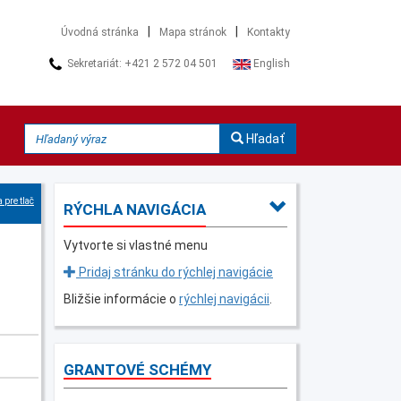
|
|
Úvodná stránka
Mapa stránok
Kontakty
Sekretariát: +421 2 572 04 501
English
Hľadať
 pre tlač
RÝCHLA NAVIGÁCIA
Vytvorte si vlastné menu
Pridaj stránku do rýchlej navigácie
Bližšie informácie o
rýchlej navigácii
.
GRANTOVÉ SCHÉMY