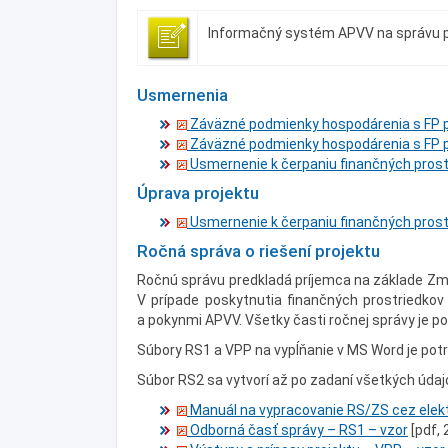
Informačný systém APVV na správu p
Usmernenia
Záväzné podmienky hospodárenia s FP po
Záväzné podmienky hospodárenia s FP po
Usmernenie k čerpaniu finančných prost
Úprava projektu
Usmernenie k čerpaniu finančných prost
Ročná správa o riešení projektu
Ročnú správu predkladá príjemca na základe Zmlu
V prípade poskytnutia finančných prostriedkov
a pokynmi APVV. Všetky časti ročnej správy je p
Súbory RS1 a VPP na vypĺňanie v MS Word je potr
Súbor RS2 sa vytvorí až po zadaní všetkých údaj
Manuál na vypracovanie RS/ZS cez elek
Odborná časť správy – RS1 – vzor
[pdf, 