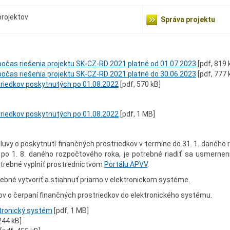
rojektov
Správa projektu
čas riešenia projektu SK-CZ-RD 2021 platné od 01.07.2023
[pdf, 819 
čas riešenia projektu SK-CZ-RD 2021 platné do 30.06.2023
[pdf, 777 
riedkov poskytnutých po 01.08.2022
[pdf, 570 kB]
riedkov poskytnutých po 01.08.2022
[pdf, 1 MB]
vy o poskytnutí finančných prostriedkov v termíne do 31. 1. daného r
 po 1. 8. daného rozpočtového roka, je potrebné riadiť sa usmernen
otrebné vyplniť prostredníctvom
Portálu APVV
.
ebné vytvoriť a stiahnuť priamo v elektronickom systéme.
ov o čerpaní finančných prostriedkov do elektronického systému.
tronický systém
[pdf, 1 MB]
244 kB]