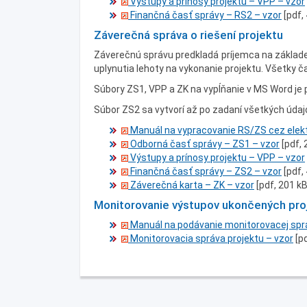
Výstupy a prínosy projektu – VPP – vzor
Finančná časť správy – RS2 – vzor
[pdf,
Záverečná správa o riešení projektu
Záverečnú správu predkladá príjemca na základe
uplynutia lehoty na vykonanie projektu. Všetky č
Súbory ZS1, VPP a ZK na vypĺňanie v MS Word je 
Súbor ZS2 sa vytvorí až po zadaní všetkých údaj
Manuál na vypracovanie RS/ZS cez elek
Odborná časť správy – ZS1 – vzor
[pdf, 
Výstupy a prínosy projektu – VPP – vzor
Finančná časť správy – ZS2 – vzor
[pdf,
Záverečná karta – ZK – vzor
[pdf, 201 kB
Monitorovanie výstupov ukončených pro
Manuál na podávanie monitorovacej spr
Monitorovacia správa projektu – vzor
[p