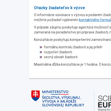
Otázky žiadateľov k výzve
O informácie súvisiace s výzvou a podaním žiado
môžete požiadať vyplnením
kontaktného formul
V prípade záujmu poskytuje agentúra možnosť oso
zameraná na poradenstvo pri príprave žiadosti,
Konzultácie poskytujú kompetentní zamestnanci
formálnu kontrolu žiadosti a jej príloh
rozpočet žiadosti
vecný obsah žiadosti
Maximálna dĺžka konzultácie je 1 hodina. O kon