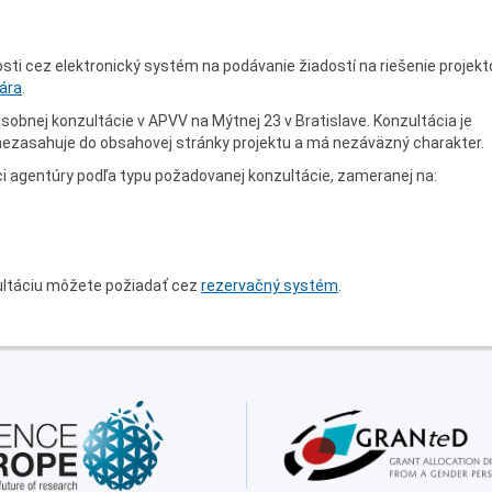
sti cez elektronický systém na podávanie žiadostí na riešenie projekt
ára
.
bnej konzultácie v APVV na Mýtnej 23 v Bratislave. Konzultácia je
 nezasahuje do obsahovej stránky projektu a má nezáväzný charakter.
 agentúry podľa typu požadovanej konzultácie, zameranej na:
zultáciu môžete požiadať cez
rezervačný systém
.