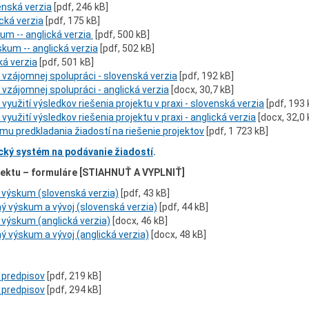
enská verzia
[pdf, 246 kB]
cká verzia
[pdf, 175 kB]
kum -- anglická verzia
[pdf, 500 kB]
skum -- anglická verzia
[pdf, 502 kB]
ká verzia
[pdf, 501 kB]
 vzájomnej spolupráci - slovenská verzia
[pdf, 192 kB]
 vzájomnej spolupráci - anglická verzia
[docx, 30,7 kB]
využití výsledkov riešenia projektu v praxi - slovenská verzia
[pdf, 193 
využití výsledkov riešenia projektu v praxi - anglická verzia
[docx, 32,0 
mu predkladania žiadostí na riešenie projektov
[pdf, 1 723 kB]
cký systém na podávanie žiadostí
.
jektu – formuláre [STIAHNUŤ A VYPLNIŤ]
 výskum (slovenská verzia)
[pdf, 43 kB]
ý výskum a vývoj (slovenská verzia)
[pdf, 44 kB]
 výskum (anglická verzia)
[docx, 46 kB]
ý výskum a vývoj (anglická verzia)
[docx, 48 kB]
h predpisov
[pdf, 219 kB]
h predpisov
[pdf, 294 kB]