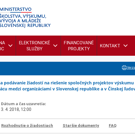
NA
ELEKTRONICKÉ
FINANCOVANÉ
KONTAKT
OC
SLUŽBY
PROJEKTY
Verzia
a podávanie žiadostí na riešenie spoločných projektov výskumu
ácu medzi organizáciami v Slovenskej republike a v Čínskej ľudo
Dátum a čas uzavretia:
3. 4. 2018, 12:00
Rozhodnutie o žiadostiach
Staršie dokumenty
FAQ