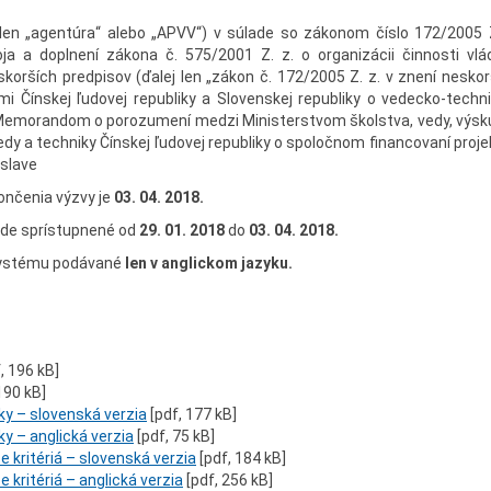
len „agentúra“ alebo „APVV“) v súlade so zákonom číslo 172/2005 Z
ja a doplnení zákona č. 575/2001 Z. z. o organizácii činnosti vlá
skorších predpisov (ďalej len „zákon č. 172/2005 Z. z. v znení neskor
i Čínskej ľudovej republiky a Slovenskej republiky o vedecko-techni
 a Memorandom o porozumení medzi Ministerstvom školstva, vedy, výs
edy a techniky Čínskej ľudovej republiky o spoločnom financovaní proj
islave
ončenia výzvy je
03.
04
. 2018.
de sprístupnené od
29. 01. 2018
do
03
. 04. 2018.
 systému podávané
len v anglickom jazyku.
, 196 kB]
190 kB]
ky – slovenská verzia
[pdf, 177 kB]
y – anglická verzia
[pdf, 75 kB]
 kritériá – slovenská verzia
[pdf, 184 kB]
 kritériá – anglická verzia
[pdf, 256 kB]