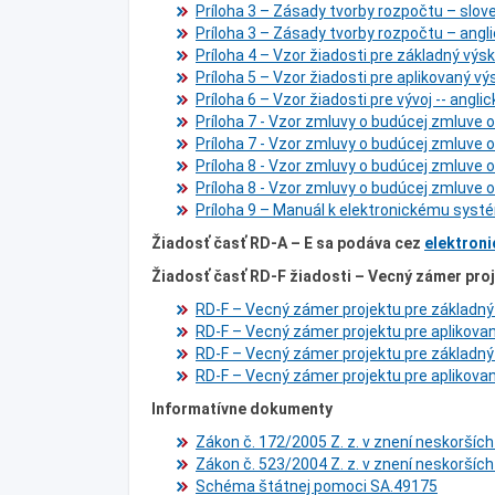
Príloha 3 – Zásady tvorby rozpočtu – slov
Príloha 3 – Zásady tvorby rozpočtu – angli
Príloha 4 – Vzor žiadosti pre základný výs
Príloha 5 – Vzor žiadosti pre aplikovaný vý
Príloha 6 – Vzor žiadosti pre vývoj -- anglic
Príloha 7 - Vzor zmluvy o budúcej zmluve o
Príloha 7 - Vzor zmluvy o budúcej zmluve o
Príloha 8 - Vzor zmluvy o budúcej zmluve o 
Príloha 8 - Vzor zmluvy o budúcej zmluve o 
Príloha 9 – Manuál k elektronickému systé
Žiadosť časť RD-A – E sa podáva cez
elektroni
Žiadosť časť RD-F žiadosti – Vecný zámer pro
RD-F – Vecný zámer projektu pre základný
RD-F – Vecný zámer projektu pre aplikovan
RD-F – Vecný zámer projektu pre základný
RD-F – Vecný zámer projektu pre aplikovan
Informatívne dokumenty
Zákon č. 172/2005 Z. z. v znení neskoršíc
Zákon č. 523/2004 Z. z. v znení neskoršíc
Schéma štátnej pomoci SA.49175