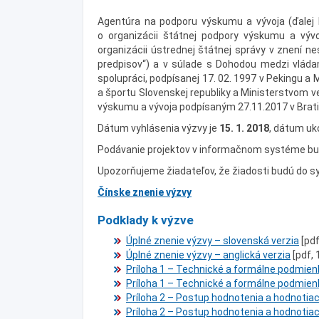
Agentúra na podporu výskumu a vývoja (ďalej 
o organizácii štátnej podpory výskumu a vývo
organizácii ústrednej štátnej správy v znení ne
predpisov“) a v súlade s Dohodou medzi vládam
spolupráci, podpísanej 17. 02. 1997 v Pekingu
a športu Slovenskej republiky a Ministerstvom v
výskumu a vývoja podpísaným 27.11.2017 v Brat
Dátum vyhlásenia výzvy je
15
. 1. 201
8
, dátum uk
Podávanie projektov v informačnom systéme bu
Upozorňujeme žiadateľov, že žiadosti budú do
Čínske znenie výzvy
Podklady k výzve
Úplné znenie výzvy – slovenská verzia
[pdf
Úplné znenie výzvy – anglická verzia
[pdf, 
Príloha 1 – Technické a formálne podmien
Príloha 1 – Technické a formálne podmienk
Príloha 2 – Postup hodnotenia a hodnotiace
Príloha 2 – Postup hodnotenia a hodnotiace