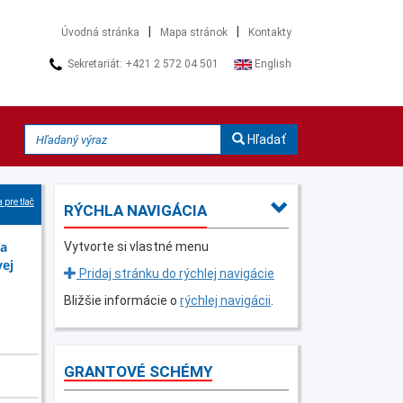
|
|
Úvodná stránka
Mapa stránok
Kontakty
Sekretariát: +421 2 572 04 501
English
Hľadať
 pre tlač
RÝCHLA NAVIGÁCIA
 a
Vytvorte si vlastné menu
vej
Pridaj stránku do rýchlej navigácie
Bližšie informácie o
rýchlej navigácii
.
GRANTOVÉ SCHÉMY