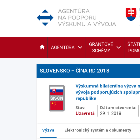
GRANTOVÉ
ŠTÁT
AGENTÚRA
SCHÉMY
POM
SLOVENSKO – ČÍNA RD 2018
Výskumná bilaterálna výzva n
vývoja podporujúcich spolupr
republike
Stav:
Dátum otvorenia:
Uzavretá
29. 1. 2018
Výzva
Elektronický systém a dokumenty