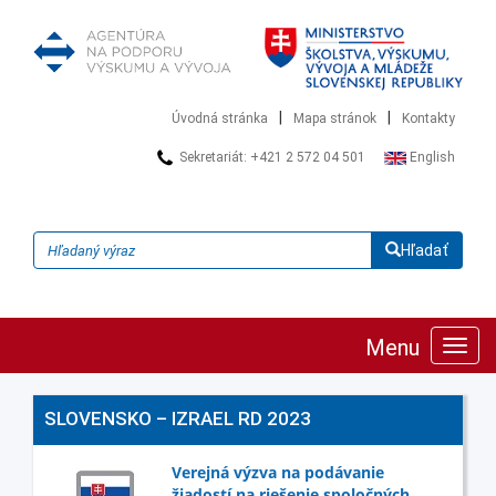
|
|
Úvodná stránka
Mapa stránok
Kontakty
Sekretariát: +421 2 572 04 501
English
Hľadať
Menu
Zobra
navig
SLOVENSKO – IZRAEL RD 2023
Verejná výzva na podávanie
žiadostí na riešenie spoločných