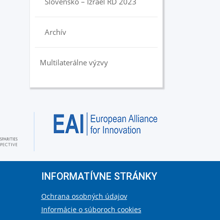
Slovensko – Izrael RD 2023
Archív
Multilaterálne výzvy
INFORMATÍVNE STRÁNKY
Ochrana osobných údajov
Informácie o súboroch cookies