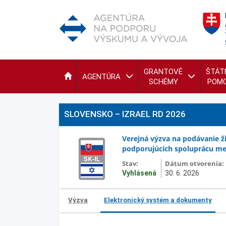
GRANTOVÉ
ŠTÁT
AGENTÚRA
SCHÉMY
POM
SLOVENSKO – IZRAEL RD 2026
Verejná výzva na podávanie ž
podporujúcich spoluprácu med
Stav:
Dátum otvorenia:
Vyhlásená
30. 6. 2026
Výzva
Elektronický systém a dokumenty