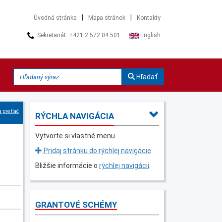
|
|
Úvodná stránka
Mapa stránok
Kontakty
Sekretariát: +421 2 572 04 501
English
Hľadať
 pre tlač
RÝCHLA NAVIGÁCIA
Vytvorte si vlastné menu
Pridaj stránku do rýchlej navigácie
Bližšie informácie o
rýchlej navigácii
.
GRANTOVÉ SCHÉMY