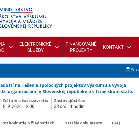
NA
ELEKTRONICKÉ
FINANCOVANÉ
KONTAKT
OC
SLUŽBY
PROJEKTY
Verzia
iadostí na riešenie spoločných projektov výskumu a vývoja
zi organizáciami v Slovenskej republike a v Izraelskom štáte.
Dátum a čas uzavretia:
Zostávajúci čas
8. 9. 2026, 12:00
33 dní, 11 hodín
Rozhodnutie o žiadostiach
Staršie dokumenty
FAQ