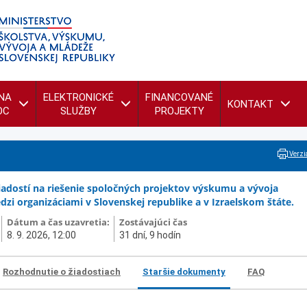
NA
ELEKTRONICKÉ
FINANCOVANÉ
KONTAKT
OC
SLUŽBY
PROJEKTY
Verzia
iadostí na riešenie spoločných projektov výskumu a vývoja
zi organizáciami v Slovenskej republike a v Izraelskom štáte.
Dátum a čas uzavretia:
Zostávajúci čas
8. 9. 2026, 12:00
31 dní, 9 hodín
Rozhodnutie o žiadostiach
Staršie dokumenty
FAQ