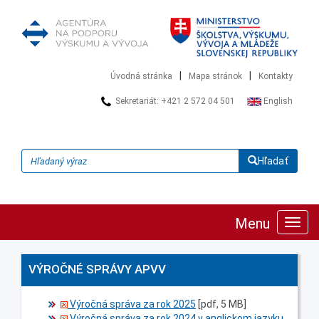
|
|
Úvodná stránka
Mapa stránok
Kontakty
Sekretariát: +421 2 572 04 501
English
Hľadať
Menu
Zobra
navig
VÝROČNÉ SPRÁVY APVV
Výročná správa za rok 2025
[pdf, 5 MB]
Výročná správa za rok 2024 v anglickom jazyku