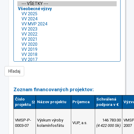
Zoznam financovaných projektov:
Číslo
Schválená
Názov projektu
Príjemca
Výzv
projektu
podpora v €
VMSP-P-
Výskum výroby
146 783.00
VMS
VUP, a.s.
0003-07
kolamínfosfátu
(4 422 000 Sk)
2007