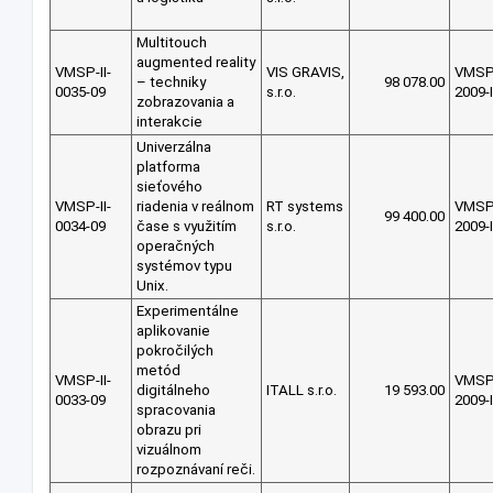
Multitouch
augmented reality
VMSP-II-
VIS GRAVIS,
VMS
– techniky
98 078.00
0035-09
s.r.o.
2009-I
zobrazovania a
interakcie
Univerzálna
platforma
sieťového
VMSP-II-
riadenia v reálnom
RT systems
VMS
99 400.00
0034-09
čase s využitím
s.r.o.
2009-I
operačných
systémov typu
Unix.
Experimentálne
aplikovanie
pokročilých
metód
VMSP-II-
VMS
digitálneho
ITALL s.r.o.
19 593.00
0033-09
2009-I
spracovania
obrazu pri
vizuálnom
rozpoznávaní reči.