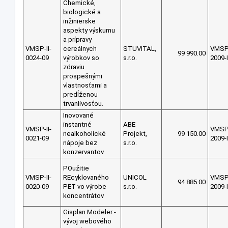
Chemické,
biologické a
inžinierske
aspekty výskumu
a prípravy
VMSP-II-
cereálnych
STUVITAL,
VMS
99 990.00
0024-09
výrobkov so
s.r.o.
2009-I
zdraviu
prospešnými
vlastnosťami a
predĺženou
trvanlivosťou.
Inovované
instantné
ABE
VMSP-II-
VMS
nealkoholické
Projekt,
99 150.00
0021-09
2009-I
nápoje bez
s.r.o.
konzervantov
POužitie
VMSP-II-
REcyklovaného
UNICOL
VMS
94 885.00
0020-09
PET vo výrobe
s.r.o.
2009-I
koncentrátov
Gisplan Modeler -
vývoj webového