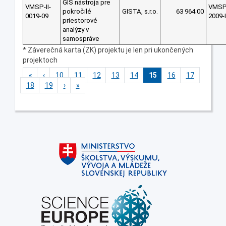
GIS nástroja pre
VMSP-II-
VMS
pokročilé
GISTA, s.r.o.
63 964.00
0019-09
2009-I
priestorové
analýzy v
samospráve
* Záverečná karta (ZK) projektu je len pri ukončených
projektoch
«
‹
10
11
12
13
14
15
16
17
18
19
›
»