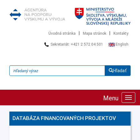
|
|
Úvodná stránka
Mapa stránok
Kontakty
Sekretariát: +421 2 572 04 501
English
Hľadať
Menu
Zobra
navig
DATABÁZA FINANCOVANÝCH PROJEKTOV