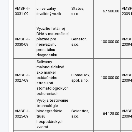
VMSP-II-
univerzálny
Statos,
VMS
67 500.00
0031-09
invalidný vozík
s.r.o.
2009-I
Využitie fetálnej
DNA v maternálnej
VMSP-II-
plazme pre
Geneton,
VMS
100 000.00
0030-09
neinvazívnu
s.r.o.
2009-I
prenatálnu
diagnostiku
Salivárny
malondialdehyd
ako marker
VMSP-II-
BiomeDox,
VMS
oxidačného
100 000.00
0027-09
spol. s r.o.
2009-I
stresu pri
stomatologických
ochoreniach
Vývoj a testovanie
technológie
VMSP-II-
biodegradácie
Scientica,
VMS
64 125.00
0025-09
trusu
s.r.o.
2009-I
hospodárskych
zvierat