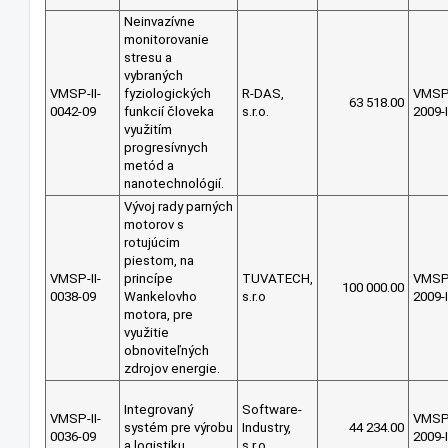
Neinvazívne
monitorovanie
stresu a
vybraných
VMSP-II-
fyziologických
R-DAS,
VMS
63 518.00
0042-09
funkcií človeka
s.r.o.
2009-I
využitím
progresívnych
metód a
nanotechnológií.
Vývoj rady parných
motorov s
rotujúcim
piestom, na
VMSP-II-
princípe
TUVATECH,
VMS
100 000.00
0038-09
Wankelovho
s.r.o
2009-I
motora, pre
využitie
obnoviteľných
zdrojov energie.
Integrovaný
Software-
VMSP-II-
VMS
systém pre výrobu
Industry,
44 234.00
0036-09
2009-I
a logistiku
s.r.o.