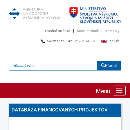
|
|
Úvodná stránka
Mapa stránok
Kontakty
Sekretariát: +421 2 572 04 501
English
Hľadať
Menu
Zobra
navig
DATABÁZA FINANCOVANÝCH PROJEKTOV