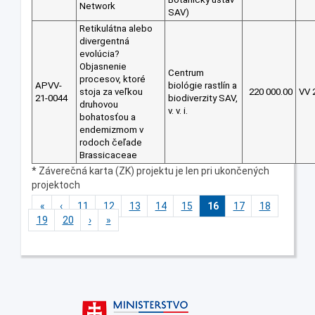
Network
SAV)
Retikulátna alebo
divergentná
evolúcia?
Objasnenie
Centrum
procesov, ktoré
APVV-
biológie rastlín a
stoja za veľkou
220 000.00
VV 
21-0044
biodiverzity SAV,
druhovou
v. v. i.
bohatosťou a
endemizmom v
rodoch čeľade
Brassicaceae
* Záverečná karta (ZK) projektu je len pri ukončených
projektoch
«
‹
11
12
13
14
15
16
17
18
19
20
›
»