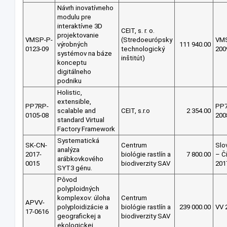
Návrh inovatívneho
modulu pre
interaktívne 3D
CEIT, s. r. o.
projektovanie
VMSP-P-
(Stredoeurópsky
VM
výrobných
111 940.00
0123-09
technologický
200
systémov na báze
inštitút)
konceptu
digitálneho
podniku
Holistic,
extensible,
PP7RP-
PP
scalable and
CEIT, s.r.o
2 354.00
0105-08
200
standard Virtual
Factory Framework
Systematická
SK-CN-
Centrum
Slo
analýza
2017-
biológie rastlín a
7 800.00
– Č
arábkovkového
0015
biodiverzity SAV
201
SYT3 génu.
Pôvod
polyploidných
komplexov: úloha
Centrum
APVV-
polyploidizácie a
biológie rastlín a
239 000.00
VV 
17-0616
geografickej a
biodiverzity SAV
ekologickej