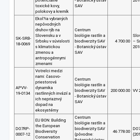
potenciálne
- Botanický ústav
201
toxické kovy,
SAV
polokovy a kremík
Ekol?ia vybraných
nepôvodných
druhov rýb na
Centrum
Slovensku a v
biológie rastlín a
Slo
SK-SRB-
Srbsku v súvislosti
biodiverzity SAV
4 700.00
– S
18-0069
s klimatickou
- Botanický ústav
201
zmenou a
SAV
antropogénnymi
zmenami
Votrelci medzi
nami: časovo-
Centrum
priestorová
biológie rastlín a
APVV-
dynamika
biodiverzity SAV
200 000.00
VV 
19-0134
rastlinných invázií a
- Botanický ústav
ich nepriaznvý
SAV
dopad na
ekosystémy
Centrum
EU BON: Building
biológie rastlín a
the European
DO7RP-
biodiverzity SAV
DO
Biodiversity
46 778.00
0007-12
(pôvodne:
(20
Conservation
Botanický ústav