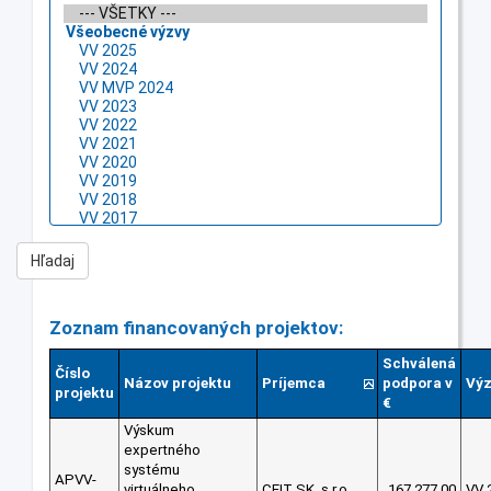
Zoznam financovaných projektov:
Schválená
Číslo
Názov projektu
Príjemca
podpora v
Vý
projektu
€
Výskum
expertného
systému
APVV-
virtuálneho
CEIT SK, s.r.o.
167 277.00
VV 