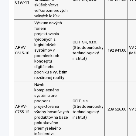
0197-11
skúšobníctva
veľkorozmerových
valivých ložísk
Výskum nových
foriem
projektovania
výrobných a
CEIT SK, s.r.o.
logistických
APVV-
(Stredoeurópsky
VV 
systémov v
192 941.00
0615-10
technologický
(Má
podmienkach
inštitút)
konceptu
digitálneho
podniku s využitím
rozšírenej reality
Návrh
komplexného
systému pre
podporu
CEIT, a.s.
APVV-
projektovania
(Stredoeurópsky
239 626.00
VV 
0755-12
výroby inovatívnych
technologický
produktov na báze
inštitút)
pokrokového
priemyselného
inžinierstva