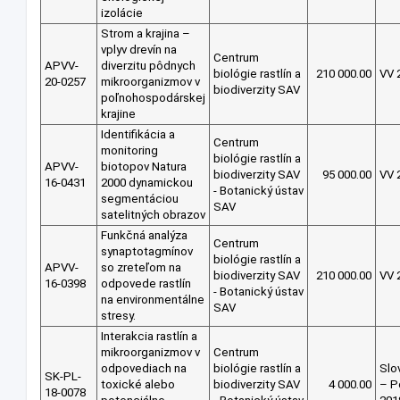
izolácie
Strom a krajina –
vplyv drevín na
Centrum
APVV-
diverzitu pôdnych
biológie rastlín a
210 000.00
VV 
20-0257
mikroorganizmov v
biodiverzity SAV
poľnohospodárskej
krajine
Identifikácia a
Centrum
monitoring
biológie rastlín a
APVV-
biotopov Natura
biodiverzity SAV
95 000.00
VV 
16-0431
2000 dynamickou
- Botanický ústav
segmentáciou
SAV
satelitných obrazov
Funkčná analýza
Centrum
synaptotagmínov
biológie rastlín a
APVV-
so zreteľom na
biodiverzity SAV
210 000.00
VV 
16-0398
odpovede rastlín
- Botanický ústav
na environmentálne
SAV
stresy.
Interakcia rastlín a
mikroorganizmov v
Centrum
odpovediach na
biológie rastlín a
Slo
SK-PL-
toxické alebo
biodiverzity SAV
4 000.00
– P
18-0078