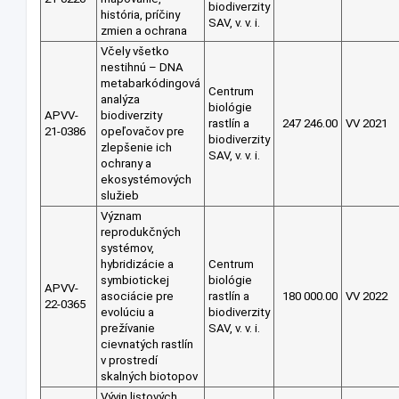
biodiverzity
história, príčiny
SAV, v. v. i.
zmien a ochrana
Včely všetko
nestihnú – DNA
metabarkódingová
Centrum
analýza
biológie
APVV-
biodiverzity
rastlín a
247 246.00
VV 2021
21-0386
opeľovačov pre
biodiverzity
zlepšenie ich
SAV, v. v. i.
ochrany a
ekosystémových
služieb
Význam
reprodukčných
systémov,
hybridizácie a
Centrum
symbiotickej
biológie
APVV-
asociácie pre
rastlín a
180 000.00
VV 2022
22-0365
evolúciu a
biodiverzity
prežívanie
SAV, v. v. i.
cievnatých rastlín
v prostredí
skalných biotopov
Vývin listových