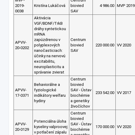
MVP-
Centrum
2019-
Kristína Lukáčová
biovied
4 986.00
MVP 2019
0038
SAV
Aktivácia
VGF/BDNF/TrkB
dráhy syntetickou
mRNA
zapúzdrenou v
Centrum
APVV-
polyplexových
biovied
220 000.00
VV 2020
20-0202
nanočasticiach:
SAV
účinky na nervovú
excitabilitu,
neuroplasticitu a
správanie zvierat
Centrum
Behaviorálne a
biovied
APVV-
fyziologické
SAV - Ústav
233 542.00
VV 2017
17-0371
indikátory welfaru
biochémie
hydiny
a genetiky
živočíchov
Centrum
biovied
Potenciálna úloha
APVV-
SAV - Ústav
kyseliny valproovej
170 000.00
VV 2020
20-0129
biochémie
v potlačení zápalu
a genetiky