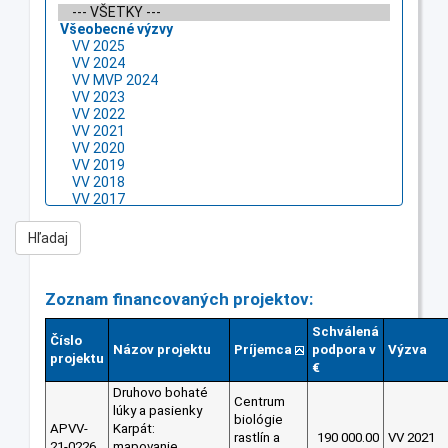
Zoznam financovaných projektov:
Schválená
Číslo
Názov projektu
Príjemca
podpora v
Výzva
projektu
€
Druhovo bohaté
Centrum
lúky a pasienky
biológie
APVV-
Karpát:
rastlín a
190 000.00
VV 2021
21-0226
mapovanie,