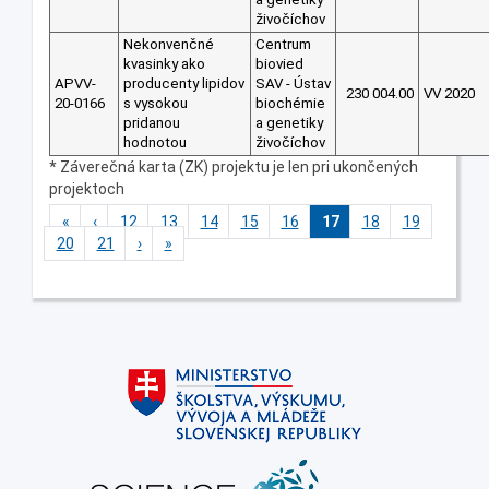
živočíchov
Nekonvenčné
Centrum
kvasinky ako
biovied
APVV-
producenty lipidov
SAV - Ústav
230 004.00
VV 2020
20-0166
s vysokou
biochémie
pridanou
a genetiky
hodnotou
živočíchov
* Záverečná karta (ZK) projektu je len pri ukončených
projektoch
«
‹
12
13
14
15
16
17
18
19
20
21
›
»