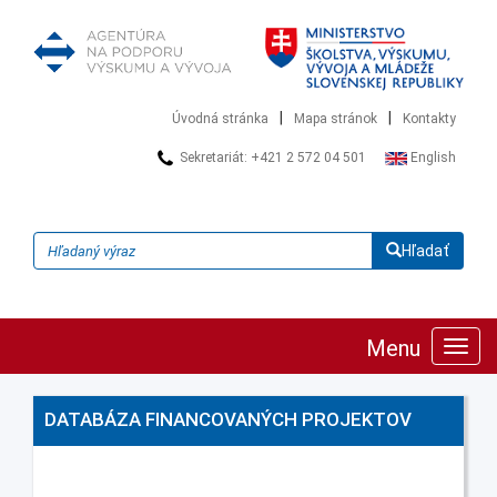
|
|
Úvodná stránka
Mapa stránok
Kontakty
Sekretariát: +421 2 572 04 501
English
Hľadať
Menu
Zobra
navig
DATABÁZA FINANCOVANÝCH PROJEKTOV