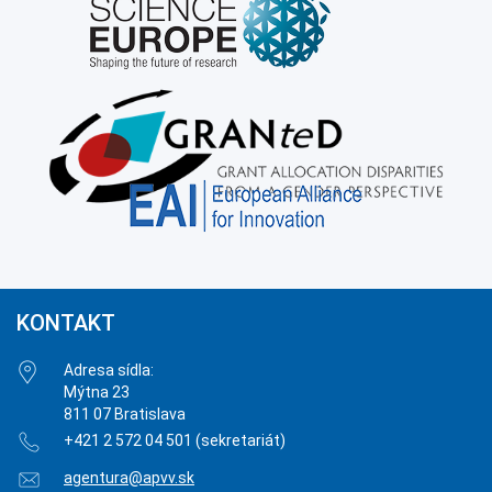
KONTAKT
Adresa sídla:
Mýtna 23
811 07 Bratislava
+421 2 572 04 501 (sekretariát)
agentura@apvv.sk