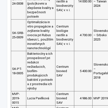
rastlín a
14 000.00
– Taiwan
24-0008
(polo)kovmi a
biodiverzity
2024
zlepšenie kvality a
SAV, v. v. i.
bezpečnosti
potravín
Optimalizácia in
vitro propagácie a
Centrum
zvýšenie kvality
biológie
Slovensk
SK-SRB-
ovocia pri Rubus
rastlín a
4 700.00
– Srbsko
25-0009
idaeus L. použítím
biodiverzity
2025
inovatívnych
SAV, v. v. i.
nanotechnológií
Bakteriocíny a ich
prospešnosť pri
redukcii
Slovensk
nežiaducich,
Centrum
SK-PT-
–
biofilm-
biovied
5 400.00
18-0005
Portugals
produkujúcich
SAV
2018
baktérií z potravín
a z prostredia ich
výroby
MVP-
Centrum
2019-
Lucia Pavlíková
biovied
4 986.00
MVP 2019
0015
SAV