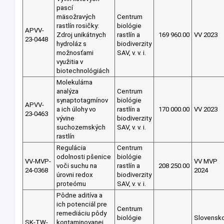
pascí
mäsožravých
Centrum
rastlín rosičky:
biológie
APVV-
Zdroj unikátnych
rastlín a
169 960.00
VV 2023
23-0448
hydroláz s
biodiverzity
možnosťami
SAV, v. v. i.
využitia v
biotechnológiách
Molekulárna
analýza
Centrum
synaptotagmínov
biológie
APVV-
a ich úlohy vo
rastlín a
170 000.00
VV 2023
23-0463
vývine
biodiverzity
suchozemských
SAV, v. v. i.
rastlín
Regulácia
Centrum
odolnosti pšenice
biológie
VV-MVP-
VV MVP
voči suchu na
rastlín a
208 250.00
24-0368
2024
úrovni redox
biodiverzity
proteómu
SAV, v. v. i.
Pôdne aditíva a
ich potenciál pre
Centrum
remediáciu pôdy
biológie
Slovensk
SK-TW-
kontaminovanej