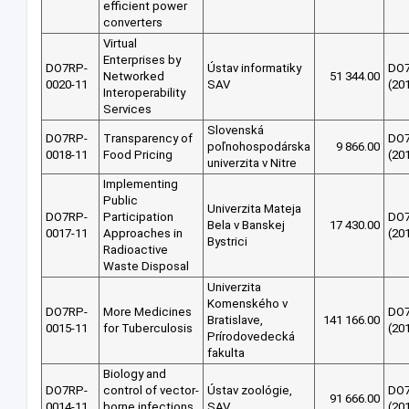
efficient power
converters
Virtual
Enterprises by
DO7RP-
Ústav informatiky
DO
Networked
51 344.00
0020-11
SAV
(20
Interoperability
Services
Slovenská
DO7RP-
Transparency of
DO
poľnohospodárska
9 866.00
0018-11
Food Pricing
(20
univerzita v Nitre
Implementing
Public
Univerzita Mateja
DO7RP-
Participation
DO
Bela v Banskej
17 430.00
0017-11
Approaches in
(20
Bystrici
Radioactive
Waste Disposal
Univerzita
Komenského v
DO7RP-
More Medicines
DO
Bratislave,
141 166.00
0015-11
for Tuberculosis
(20
Prírodovedecká
fakulta
Biology and
DO7RP-
control of vector-
Ústav zoológie,
DO
91 666.00
0014-11
borne infections
SAV
(20