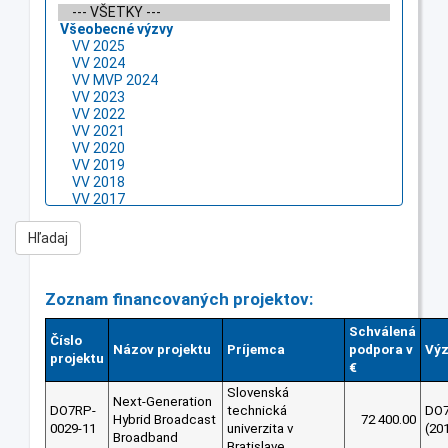
Zoznam financovaných projektov:
Schválená
Číslo
Názov projektu
Príjemca
podpora v
Vý
projektu
€
Slovenská
Next-Generation
DO7RP-
technická
DO
Hybrid Broadcast
72 400.00
0029-11
univerzita v
(20
Broadband
Bratislave