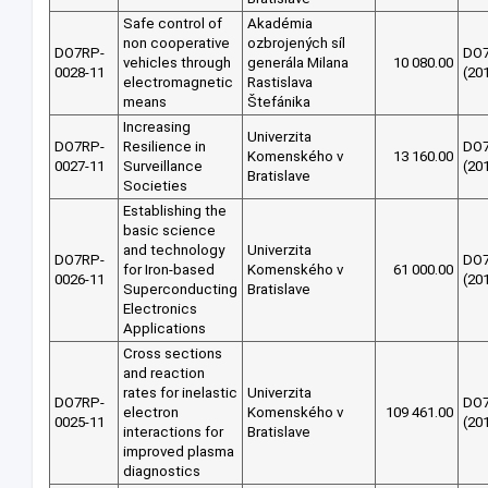
Safe control of
Akadémia
non cooperative
ozbrojených síl
DO7RP-
DO
vehicles through
generála Milana
10 080.00
0028-11
(20
electromagnetic
Rastislava
means
Štefánika
Increasing
Univerzita
DO7RP-
Resilience in
DO
Komenského v
13 160.00
0027-11
Surveillance
(20
Bratislave
Societies
Establishing the
basic science
and technology
Univerzita
DO7RP-
DO
for Iron-based
Komenského v
61 000.00
0026-11
(20
Superconducting
Bratislave
Electronics
Applications
Cross sections
and reaction
rates for inelastic
Univerzita
DO7RP-
DO
electron
Komenského v
109 461.00
0025-11
(20
interactions for
Bratislave
improved plasma
diagnostics