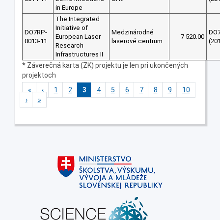
in Europe
The Integrated
Initiative of
DO7RP-
Medzinárodné
DO
European Laser
7 520.00
0013-11
laserové centrum
(20
Research
Infrastructures II
* Záverečná karta (ZK) projektu je len pri ukončených
projektoch
«
‹
1
2
3
4
5
6
7
8
9
10
›
»