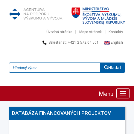
|
|
Úvodná stránka
Mapa stránok
Kontakty
Sekretariát: +421 2 572 04 501
English
Hľadať
Menu
Zobra
navig
DATABÁZA FINANCOVANÝCH PROJEKTOV