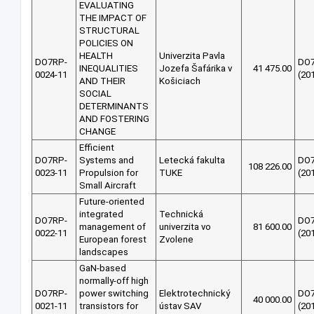
EVALUATING
THE IMPACT OF
STRUCTURAL
POLICIES ON
HEALTH
Univerzita Pavla
DO7RP-
DO
INEQUALITIES
Jozefa Šafárika v
41 475.00
0024-11
(20
AND THEIR
Košiciach
SOCIAL
DETERMINANTS
AND FOSTERING
CHANGE
Efficient
DO7RP-
Systems and
Letecká fakulta
DO
108 226.00
0023-11
Propulsion for
TUKE
(20
Small Aircraft
Future-oriented
integrated
Technická
DO7RP-
DO
management of
univerzita vo
81 600.00
0022-11
(20
European forest
Zvolene
landscapes
GaN-based
normally-off high
DO7RP-
power switching
Elektrotechnický
DO
40 000.00
0021-11
transistors for
ústav SAV
(20