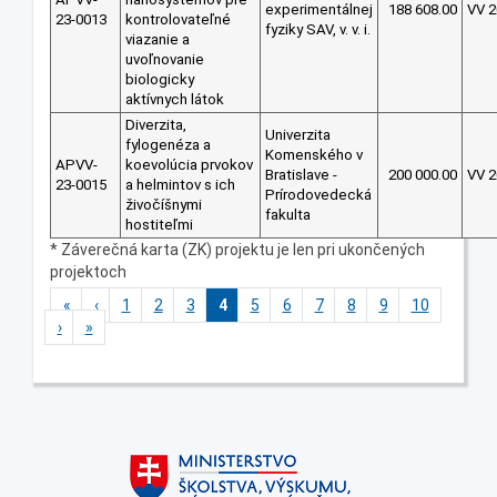
experimentálnej
188 608.00
VV 2
23-0013
kontrolovateľné
fyziky SAV, v. v. i.
viazanie a
uvoľnovanie
biologicky
aktívnych látok
Diverzita,
Univerzita
fylogenéza a
Komenského v
APVV-
koevolúcia prvokov
Bratislave -
200 000.00
VV 2
23-0015
a helmintov s ich
Prírodovedecká
živočíšnymi
fakulta
hostiteľmi
* Záverečná karta (ZK) projektu je len pri ukončených
projektoch
«
‹
1
2
3
4
5
6
7
8
9
10
›
»