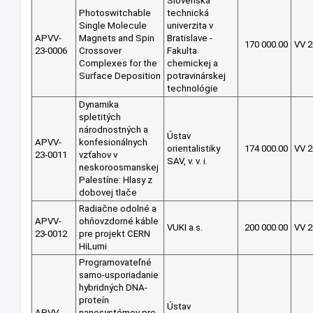
Slovenská
Photoswitchable
technická
Single Molecule
univerzita v
APVV-
Magnets and Spin
Bratislave -
170 000.00
VV 2
23-0006
Crossover
Fakulta
Complexes for the
chemickej a
Surface Deposition
potravinárskej
technológie
Dynamika
spletitých
národnostných a
Ústav
APVV-
konfesionálnych
orientalistiky
174 000.00
VV 2
23-0011
vzťahov v
SAV, v. v. i.
neskoroosmanskej
Palestíne: Hlasy z
dobovej tlače
Radiačne odolné a
APVV-
ohňovzdorné káble
VUKI a.s.
200 000.00
VV 2
23-0012
pre projekt CERN
HiLumi
Programovateľné
samo-usporiadanie
hybridných DNA-
proteín
Ústav
APVV-
nanosystémov pre