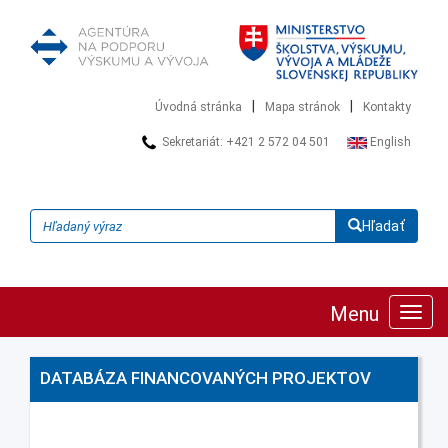
|
|
Úvodná stránka
Mapa stránok
Kontakty
Sekretariát: +421 2 572 04 501
English
Hľadať
Menu
Zobra
navig
DATABÁZA FINANCOVANÝCH PROJEKTOV