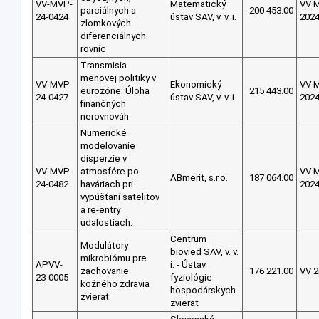
VV-MVP-
Matematický
VV 
parciálnych a
200 453.00
24-0424
ústav SAV, v. v. i.
202
zlomkových
diferenciálnych
rovníc
Transmisia
menovej politiky v
VV-MVP-
Ekonomický
VV 
eurozóne: Úloha
215 443.00
24-0427
ústav SAV, v. v. i.
202
finančných
nerovnováh
Numerické
modelovanie
disperzie v
VV-MVP-
atmosfére po
VV 
ABmerit, s.r.o.
187 064.00
24-0482
haváriach pri
202
vypúšťaní satelitov
a re-entry
udalostiach.
Centrum
Modulátory
biovied SAV, v. v.
mikrobiómu pre
APVV-
i. - Ústav
zachovanie
176 221.00
VV 2
23-0005
fyziológie
kožného zdravia
hospodárskych
zvierat
zvierat