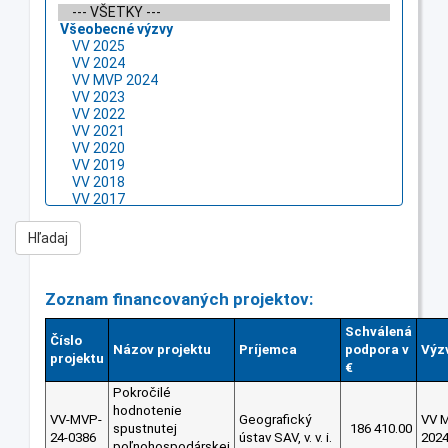
Zoznam financovaných projektov:
Schválená
Číslo
Názov projektu
Príjemca
podpora v
Výz
projektu
€
Pokročilé
hodnotenie
VV-MVP-
Geografický
VV 
spustnutej
186 410.00
24-0386
ústav SAV, v. v. i.
202
poľnohospodárskej