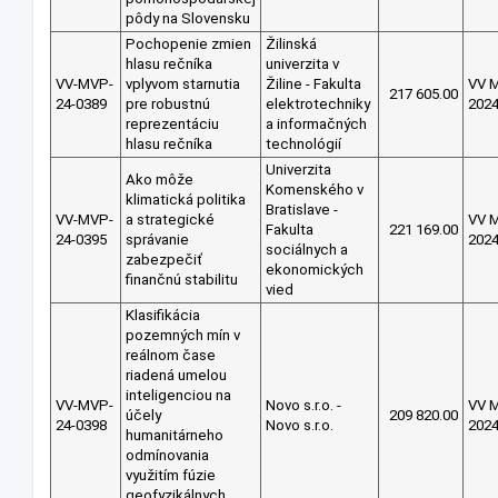
pôdy na Slovensku
Pochopenie zmien
Žilinská
hlasu rečníka
univerzita v
VV-MVP-
vplyvom starnutia
Žiline - Fakulta
VV 
217 605.00
24-0389
pre robustnú
elektrotechniky
202
reprezentáciu
a informačných
hlasu rečníka
technológií
Univerzita
Ako môže
Komenského v
klimatická politika
Bratislave -
VV-MVP-
a strategické
VV 
Fakulta
221 169.00
24-0395
správanie
202
sociálnych a
zabezpečiť
ekonomických
finančnú stabilitu
vied
Klasifikácia
pozemných mín v
reálnom čase
riadená umelou
inteligenciou na
VV-MVP-
Novo s.r.o. -
VV 
účely
209 820.00
24-0398
Novo s.r.o.
202
humanitárneho
odmínovania
využitím fúzie
geofyzikálnych