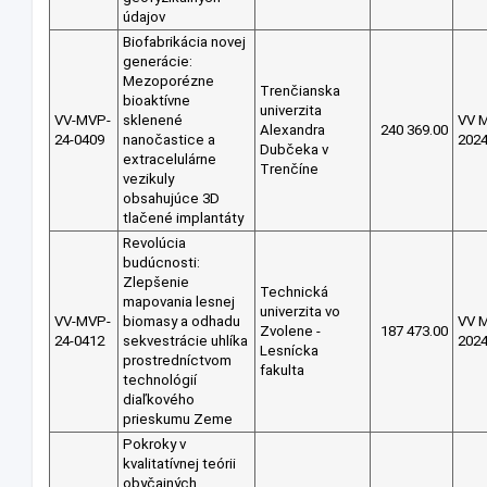
údajov
Biofabrikácia novej
generácie:
Mezoporézne
Trenčianska
bioaktívne
univerzita
VV-MVP-
sklenené
VV 
Alexandra
240 369.00
24-0409
nanočastice a
202
Dubčeka v
extracelulárne
Trenčíne
vezikuly
obsahujúce 3D
tlačené implantáty
Revolúcia
budúcnosti:
Zlepšenie
Technická
mapovania lesnej
univerzita vo
VV-MVP-
biomasy a odhadu
VV 
Zvolene -
187 473.00
24-0412
sekvestrácie uhlíka
202
Lesnícka
prostredníctvom
fakulta
technológií
diaľkového
prieskumu Zeme
Pokroky v
kvalitatívnej teórii
obyčajných,