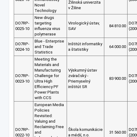
Žilinská univerzita
Novel
v Žiline
Technology
New drugs
DO7RP-
targeting
Virologický ústav,
DO7
84 810.00
0025-10
influenza virus
SAV
(200
polymerase
Blue - Enterprise
DO7RP-
Inštitút informatiky
DO7
and Trade
64 000.00
0024-10
a štatistiky
(200
Statistics
Meeting the
Materials and
Manufacturing
Výskumný ústav
DO7RP-
Challenge for
zváračský -
DO7
83 900.00
0023-10
Ultra High
Priemyselný
(200
Efficiency PF
inštitút SR
Power Plants
with CCS
European Media
Policies
Revisited:
Valuing and
Reclaiming Free
DO7RP-
Škola komunikácie
DO7
and
31 560.00
0022-10
a médií, n.o.
(200