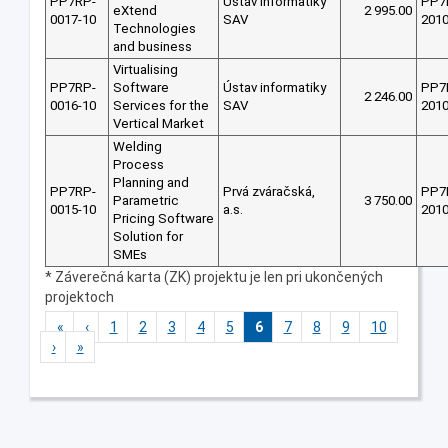
PP7RP-
Ústav informatiky
PP7
eXtend
2 995.00
0017-10
SAV
201
Technologies
and business
Virtualising
PP7RP-
Software
Ústav informatiky
PP7
2 246.00
0016-10
Services for the
SAV
201
Vertical Market
Welding
Process
Planning and
PP7RP-
Prvá zváračská,
PP7
Parametric
3 750.00
0015-10
a.s.
201
Pricing Software
Solution for
SMEs
* Záverečná karta (ZK) projektu je len pri ukončených
projektoch
«
‹
1
2
3
4
5
6
7
8
9
10
›
»