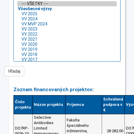
Zoznam financovaných projektov:
Schválená
Číslo
Názov projektu
Príjemca
podpora v
Výz
projektu
€
Selective
Fakulta
Antibodies
špeciálneho
DO7RP-
Limited
DO7
inžinierstva,
28 282.00
0026-10
Immunoassay
(200