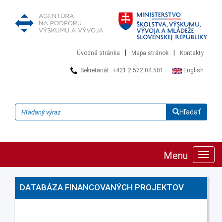
|
|
Úvodná stránka
Mapa stránok
Kontakty
Sekretariát: +421 2 572 04 501
English
Hľadať
Menu
Zobra
navig
DATABÁZA FINANCOVANÝCH PROJEKTOV