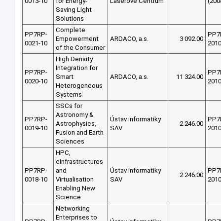
0013-10
for Energy-
Laserové Centrum
(200
Saving Light
Solutions
Complete
PP7RP-
PP7
Empowerment
ARDACO, a.s.
3 092.00
0021-10
201
of the Consumer
High Density
Integration for
PP7RP-
PP7
Smart
ARDACO, a.s.
11 324.00
0020-10
201
Heterogeneous
Systems
SSCs for
Astronomy &
PP7RP-
Ústav informatiky
PP7
Astrophysics,
2 246.00
0019-10
SAV
201
Fusion and Earth
Sciences
HPC,
eInfrastructures
PP7RP-
and
Ústav informatiky
PP7
2 246.00
0018-10
Virtualisation
SAV
201
Enabling New
Science
Networking
Enterprises to