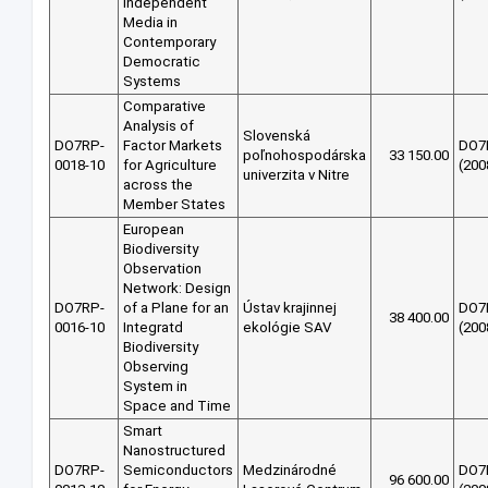
Independent
Media in
Contemporary
Democratic
Systems
Comparative
Analysis of
Slovenská
DO7RP-
Factor Markets
DO7
poľnohospodárska
33 150.00
0018-10
for Agriculture
(200
univerzita v Nitre
across the
Member States
European
Biodiversity
Observation
Network: Design
DO7RP-
of a Plane for an
Ústav krajinnej
DO7
38 400.00
0016-10
Integratd
ekológie SAV
(200
Biodiversity
Observing
System in
Space and Time
Smart
Nanostructured
DO7RP-
Semiconductors
Medzinárodné
DO7
96 600.00