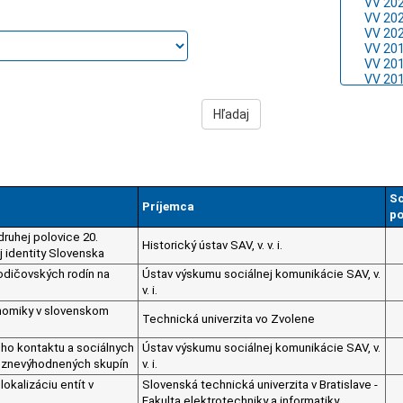
Sc
Príjemca
po
druhej polovice 20.
Historický ústav SAV, v. v. i.
j identity Slovenska
rodičovských rodín na
Ústav výskumu sociálnej komunikácie SAV, v.
v. i.
konomiky v slovenskom
Technická univerzita vo Zvolene
ho kontaktu a sociálnych
Ústav výskumu sociálnej komunikácie SAV, v.
ch znevýhodnených skupín
v. i.
lokalizáciu entít v
Slovenská technická univerzita v Bratislave -
Fakulta elektrotechniky a informatiky