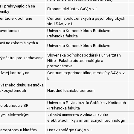
i prekrývajúcich sa
Ekonomický ústav SAV, v. v. i.
omiky
ientácie k ochrane
Centrum spoločenských a psychologických
vied SAV, v. v. i.
povedomia o
Univerzita Komenského v Bratislave -
Právnická fakulta
ncii nozokomiálnych a
Univerzita Komenského v Bratislave
Slovenská poľnohospodárska univerzita v
ý nástroj pre zachovanie
Nitre - Fakulta biotechnológie a
potravinárstva
ívnej kontroly na
Centrum experimentálnej medicíny SAV, v. v.
i.
nvázneho druhu sietnička
h ekosystémoch
Národné lesnícke centrum
Univerzita Pavla Jozefa Šafárika v Košiciach
ho obchodu v SR
- Právnická fakulta
ými elektrickými
Žilinská univerzita v Žiline - Fakulta
elektrotechniky a informačných technológií
receptorov u kliešťov
Ústav zoológie SAV, v. v. i.