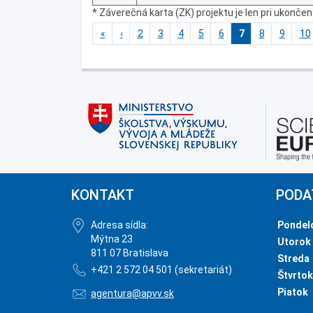
* Záverečná karta (ZK) projektu je len pri ukonče
«
‹
2
3
4
5
6
7
8
9
10
KONTAKT
PODA
Adresa sídla:
Pondel
Mýtna 23
Utorok
811 07 Bratislava
Streda
+421 2 572 04 501 (sekretariát)
Štvrtok
Piatok
agentura@apvv.sk