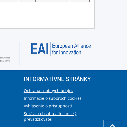
INFORMATÍVNE STRÁNKY
Ochrana osobných údajov
Informácie o súboroch cookies
Vyhlásenie o prístupnosti
Správca obsahu a technický
prevádzkovateľ