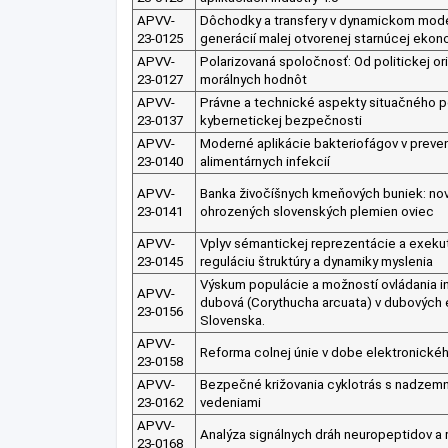
APVV-
Dôchodky a transfery v dynamickom model
23-0125
generácií malej otvorenej starnúcej ekon
APVV-
Polarizovaná spoločnosť: Od politickej or
23-0127
morálnych hodnôt
APVV-
Právne a technické aspekty situačného 
23-0137
kybernetickej bezpečnosti
APVV-
Moderné aplikácie bakteriofágov v preve
23-0140
alimentárnych infekcií
APVV-
Banka živočíšnych kmeňových buniek: nov
23-0141
ohrozených slovenských plemien oviec
APVV-
Vplyv sémantickej reprezentácie a exekut
23-0145
reguláciu štruktúry a dynamiky myslenia
Výskum populácie a možností ovládania i
APVV-
dubová (Corythucha arcuata) v dubovýc
23-0156
Slovenska.
APVV-
Reforma colnej únie v dobe elektronické
23-0158
APVV-
Bezpečné križovania cyklotrás s nadzemn
23-0162
vedeniami
APVV-
Analýza signálnych dráh neuropeptidov a 
23-0168