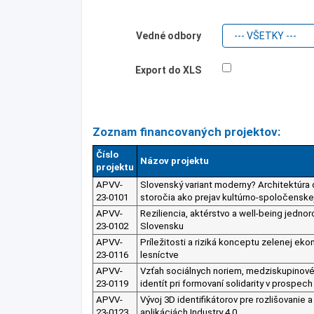
Vedné odbory
Export do XLS
Zoznam financovaných projektov:
Číslo
Názov projektu
projektu
APVV-
Slovenský variant moderny? Architektúra 
23-0101
storočia ako prejav kultúrno-spoločenske
APVV-
Reziliencia, aktérstvo a well-being jedno
23-0102
Slovensku
APVV-
Príležitosti a riziká konceptu zelenej e
23-0116
lesníctve
APVV-
Vzťah sociálnych noriem, medziskupinové
23-0119
identít pri formovaní solidarity v prospe
APVV-
Vývoj 3D identifikátorov pre rozlišovanie a 
23-0123
aplikáciách Industry 4.0