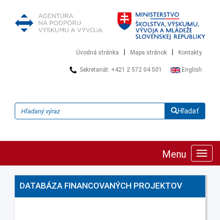
|
|
Úvodná stránka
Mapa stránok
Kontakty
Sekretariát: +421 2 572 04 501
English
Hľadať
Menu
Zobra
navig
DATABÁZA FINANCOVANÝCH PROJEKTOV