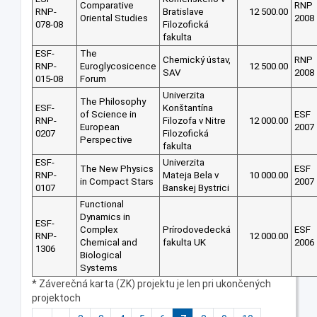
Comparative
RNP
RNP-
Bratislave
12 500.00
Oriental Studies
2008
078-08
Filozofická
fakulta
ESF-
The
Chemický ústav,
RNP
RNP-
Euroglycosicence
12 500.00
SAV
2008
015-08
Forum
Univerzita
The Philosophy
ESF-
Konštantína
of Science in
ESF
RNP-
Filozofa v Nitre
12 000.00
European
2007
0207
Filozofická
Perspective
fakulta
ESF-
Univerzita
The New Physics
ESF
RNP-
Mateja Bela v
10 000.00
in Compact Stars
2007
0107
Banskej Bystrici
Functional
Dynamics in
ESF-
Complex
Prírodovedecká
ESF
RNP-
12 000.00
Chemical and
fakulta UK
2006
1306
Biological
Systems
* Záverečná karta (ZK) projektu je len pri ukončených
projektoch