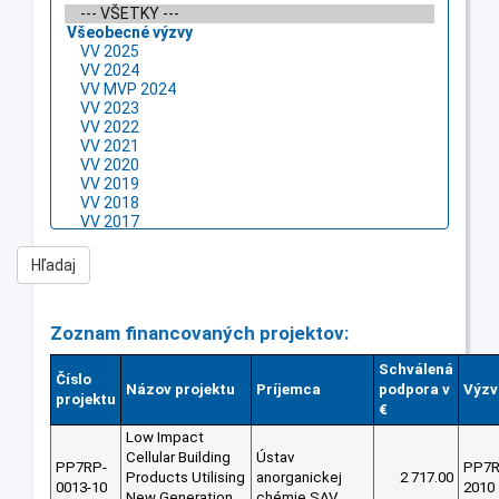
Zoznam financovaných projektov:
Schválená
Číslo
Názov projektu
Príjemca
podpora v
Výzv
projektu
€
Low Impact
Cellular Building
Ústav
PP7RP-
PP7
Products Utilising
anorganickej
2 717.00
0013-10
2010
New Generation
chémie SAV