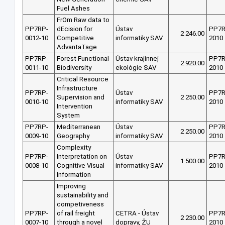
Fuel Ashes
FrOm Raw data to
PP7RP-
dEcision for
Ústav
PP7
2 246.00
0012-10
Competitive
informatiky SAV
2010
AdvantaTage
PP7RP-
Forest Functional
Ústav krajinnej
PP7
2 920.00
0011-10
Biodiversity
ekológie SAV
2010
Critical Resource
Infrastructure
PP7RP-
Ústav
PP7
Supervision and
2 250.00
0010-10
informatiky SAV
2010
Intervention
System
PP7RP-
Mediterranean
Ústav
PP7
2 250.00
0009-10
Geography
informatiky SAV
2010
Complexity
PP7RP-
Interpretation on
Ústav
PP7
1 500.00
0008-10
Cognitive Visual
informatiky SAV
2010
Information
Improving
sustainability and
competiveness
PP7RP-
of rail freight
CETRA - Ústav
PP7
2 230.00
0007-10
through a novel
dopravy, ŽU
2010