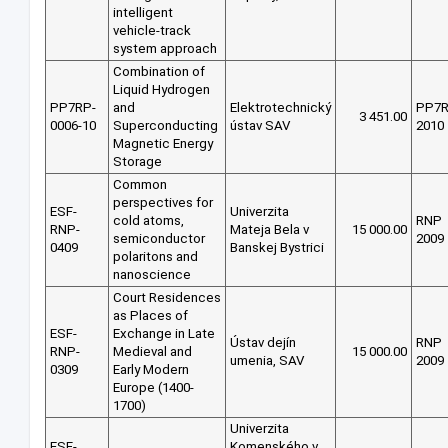
intelligent
vehicle-track
system approach
Combination of
Liquid Hydrogen
PP7RP-
and
Elektrotechnický
PP7
3 451.00
0006-10
Superconducting
ústav SAV
2010
Magnetic Energy
Storage
Common
perspectives for
ESF-
Univerzita
cold atoms,
RNP
RNP-
Mateja Bela v
15 000.00
semiconductor
2009
0409
Banskej Bystrici
polaritons and
nanoscience
Court Residences
as Places of
ESF-
Exchange in Late
Ústav dejín
RNP
RNP-
Medieval and
15 000.00
umenia, SAV
2009
0309
Early Modern
Europe (1400-
1700)
Univerzita
ESF-
Komenského v