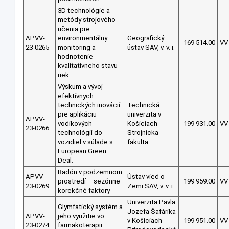
3D technológie a
metódy strojového
učenia pre
APVV-
environmentálny
Geografický
169 514.00
VV
23-0265
monitoring a
ústav SAV, v. v. i.
hodnotenie
kvalitatívneho stavu
riek
Výskum a vývoj
efektívnych
technických inovácií
Technická
pre aplikáciu
univerzita v
APVV-
vodíkových
Košiciach -
199 931.00
VV
23-0266
technológií do
Strojnícka
vozidiel v súlade s
fakulta
European Green
Deal.
Radón v podzemnom
APVV-
Ústav vied o
prostredí – sezónne
199 959.00
VV
23-0269
Zemi SAV, v. v. i.
korekčné faktory
Univerzita Pavla
Glymfatický systém a
Jozefa Šafárika
APVV-
jeho využitie vo
v Košiciach -
199 951.00
VV
23-0274
farmakoterapii