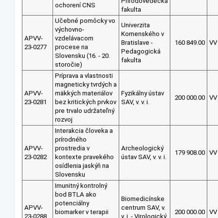
Prírodovedecká
ochorení CNS
fakulta
Učebné pomôcky vo
Univerzita
výchovno-
Komenského v
APVV-
vzdelávacom
Bratislave -
160 849.00
VV
23-0277
procese na
Pedagogická
Slovensku (16. - 20.
fakulta
storočie)
Príprava a vlastnosti
magneticky tvrdých a
APVV-
mäkkých materiálov
Fyzikálny ústav
200 000.00
VV
23-0281
bez kritických prvkov
SAV, v. v. i.
pre trvalo udržateľný
rozvoj
Interakcia človeka a
prírodného
APVV-
prostredia v
Archeologický
179 908.00
VV
23-0282
kontexte pravekého
ústav SAV, v. v. i.
osídlenia jaskýň na
Slovensku
Imunitný kontrolný
bod BTLA ako
Biomedicínske
potenciálny
APVV-
centrum SAV, v.
biomarker v terapii
200 000.00
VV
23-0288
v. i. - Virologický