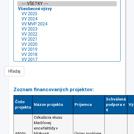
Zoznam financovaných projektov:
Schválená
Číslo
Názov projektu
Príjemca
podpora v
Vý
projektu
€
Cirkulácia vírusu
kliešťovej
encefalitídy v
APVV-
blízkosti
Ústav zoológie