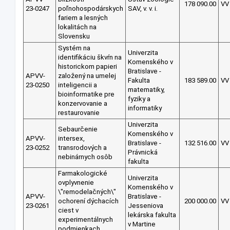
178 090.00
VV
23-0247
poľnohospodárskych
SAV, v. v. i.
fariem a lesných
lokalitách na
Slovensku
Systém na
Univerzita
identifikáciu škvŕn na
Komenského v
historickom papieri
Bratislave -
APVV-
založený na umelej
Fakulta
183 589.00
VV
23-0250
inteligencii a
matematiky,
bioinformatike pre
fyziky a
konzervovanie a
informatiky
restaurovanie
Univerzita
Sebaurčenie
Komenského v
APVV-
intersex,
Bratislave -
132 516.00
VV
23-0252
transrodových a
Právnická
nebinárnych osôb
fakulta
Farmakologické
Univerzita
ovplyvnenie
Komenského v
\"remodelačných\"
APVV-
Bratislave -
ochorení dýchacích
200 000.00
VV
23-0261
Jesseniova
ciest v
lekárska fakulta
experimentálnych
v Martine
podmienkach