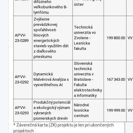
difúzneho
ústav
veľkobunkového B-
lymfómu.
Zvýšenie
prevádzkovej
Technická
spoľahlivosti
univerzita vo
APVV-
líniových
Zvolene -
199 800.00
VV
23-0289
energetických
Lesnícka
stavieb využitím dát
fakulta
z diaľkového
prieskumu
Slovenská
technická
Dynamická
univerzita v
APVV-
Malvérová Analýza s
Bratislave -
167 343.00
VV
23-0292
vysvetliteľnou AI
Fakulta
elektrotechniky
a informatiky
Produkčný potenciál
Národné
APVV-
a ekologický význam
lesnícke
199 999.00
VV
23-0293
vybraných
centrum
pionierskych drevín
* Záverečná karta (ZK) projektu je len pri ukončených
projektoch