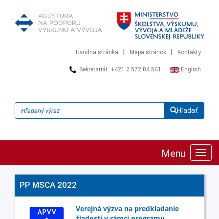
|
|
Úvodná stránka
Mapa stránok
Kontakty
Sekretariát: +421 2 572 04 501
English
Hľadať
Menu
Zobra
navig
PP MSCA 2022
Verejná výzva na predkladanie
žiadostí v rámci programu