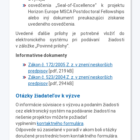
osvedčenia „Seal-of-Excellence“ k projektu
Horizon Europe MSCA Postdoctoral Fellowships
alebo iný dokument preukazujúci získanie
uvedeného osvedčenia.
Uvedené ďalšie prílohy je potrebné vložiť do
elektronického systému pri podávaní žiadosti
v záložke „Povinné prilohy“.
Informatívne dokumenty
Zákon č. 172/2005 Z. z. v znení neskorších
predpisov
[pdf, 219 kB]
Zákon č. 523/2004 Z. z. v znení neskorších
predpisov
[pdf, 294 kB]
Otázky žiadateľov k výzve
O informácie súvisiace s výzvou a podaním žiadosti
cez elektronický systém na podávanie žiadostí na
riešenie projektov môžete požiadať
vyplnením
kontaktného formulára
.
Odpovede sú zasielané v poradí v akom boli otázky
doručené prostredníctvom kontaktného formulára.