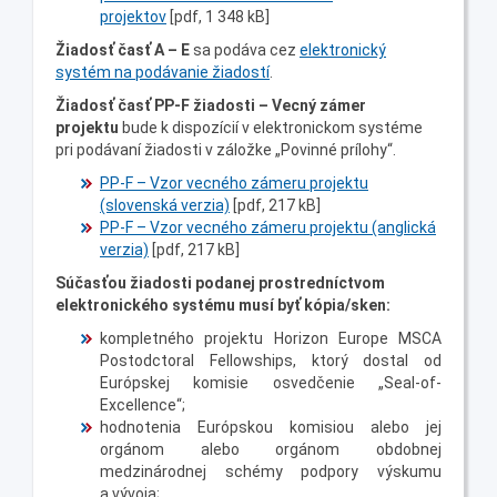
projektov
[pdf, 1 348 kB]
Žiadosť časť A – E
sa podáva cez
elektronický
systém na podávanie žiadostí
.
Žiadosť časť PP-F
žiadosti – Vecný zámer
projektu
bude k dispozícií v elektronickom systéme
pri podávaní žiadosti v záložke „Povinné prílohy“.
PP-F – Vzor vecného zámeru projektu
(slovenská verzia)
[pdf, 217 kB]
PP-F – Vzor vecného zámeru projektu (anglická
verzia)
[pdf, 217 kB]
Súčasťou žiadosti podanej prostredníctvom
elektronického systému musí byť
kópia/sken
:
kompletného projektu Horizon Europe MSCA
Postodctoral Fellowships, ktorý dostal od
Európskej komisie osvedčenie „Seal-of-
Excellence“;
hodnotenia Európskou komisiou alebo jej
orgánom alebo orgánom obdobnej
medzinárodnej schémy podpory výskumu
a vývoja;