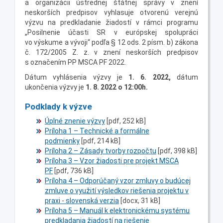
a organizácii ústrednej štátnej správy v znení
neskorších predpisov vyhlasuje otvorenú verejnú
výzvu na predkladanie žiadostí v rámci programu
„Posilnenie účasti SR v európskej spolupráci
vo výskume a vývoji“ podľa § 12 ods. 2 písm. b) zákona
č. 172/2005 Z. z. v znení neskorších predpisov
s označením PP MSCA PF 2022.
Dátum vyhlásenia výzvy je
1. 6. 2022
,
dátum
ukončenia výzvy je
1. 8. 2022 o 12:00h
.
Podklady k výzve
Úplné znenie výzvy
[pdf, 252 kB]
Príloha 1 – Technické a formálne
podmienky
[pdf, 214 kB]
Príloha 2 – Zásady tvorby rozpočtu
[pdf, 398 kB]
Príloha 3 – Vzor žiadosti pre projekt MSCA
PF
[pdf, 736 kB]
Príloha 4 – Odporúčaný vzor zmluvy o budúcej
zmluve o využití výsledkov riešenia projektu v
praxi - slovenská verzia
[docx, 31 kB]
Príloha 5 – Manuál k elektronickému systému
predkladania žiadostí na riešenie