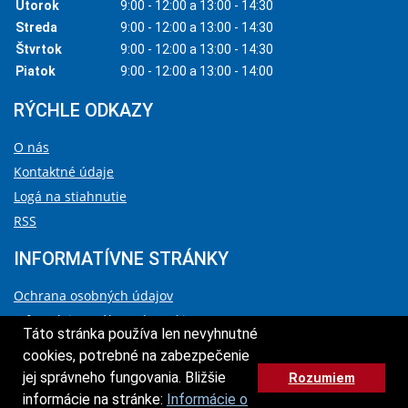
Utorok
9:00 - 12:00 a 13:00 - 14:30
Streda
9:00 - 12:00 a 13:00 - 14:30
Štvrtok
9:00 - 12:00 a 13:00 - 14:30
Piatok
9:00 - 12:00 a 13:00 - 14:00
RÝCHLE ODKAZY
O nás
Kontaktné údaje
Logá na stiahnutie
RSS
INFORMATÍVNE STRÁNKY
Ochrana osobných údajov
Informácie o súboroch cookies
Táto stránka používa len nevyhnutné
Vyhlásenie o prístupnosti
cookies, potrebné na zabezpečenie
Správca obsahu a technický prevádzkovateľ
jej správneho fungovania. Bližšie
Rozumiem
HORE
informácie na stránke:
Informácie o