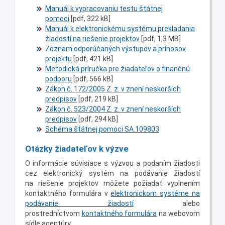
Manuál k vypracovaniu testu štátnej
pomoci
[pdf, 322 kB]
Manuál k elektronickému systému prekladania
žiadostí na riešenie projektov
[pdf, 1,3 MB]
Zoznam odporúčaných výstupov a prínosov
projektu
[pdf, 421 kB]
Metodická príručka pre žiadateľov o finančnú
podporu
[pdf, 566 kB]
Zákon č. 172/2005 Z. z. v znení neskorších
predpisov
[pdf, 219 kB]
Zákon č. 523/2004 Z. z. v znení neskorších
predpisov
[pdf, 294 kB]
Schéma štátnej pomoci SA.109803
Otázky žiadateľov k výzve
O informácie súvisiace s výzvou a podaním žiadosti
cez elektronický systém na podávanie žiadostí
na riešenie projektov môžete požiadať vyplnením
kontaktného formulára v
elektronickom systéme na
podávanie žiadostí
alebo
prostredníctvom
kontaktného formulára
na webovom
sídle agentúry.