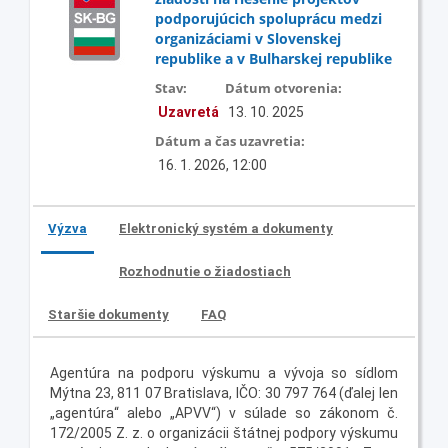
podporujúcich spoluprácu medzi
organizáciami v Slovenskej
republike a v Bulharskej republike
Stav:
Dátum otvorenia:
Uzavretá
13. 10. 2025
Dátum a čas uzavretia:
16. 1. 2026, 12:00
Výzva
Elektronický systém a dokumenty
Rozhodnutie o žiadostiach
Staršie dokumenty
FAQ
Agentúra na podporu výskumu a vývoja so sídlom
Mýtna 23, 811 07 Bratislava, IČO: 30 797 764 (ďalej len
„agentúra“ alebo „APVV“) v súlade so zákonom č.
172/2005 Z. z. o organizácii štátnej podpory výskumu