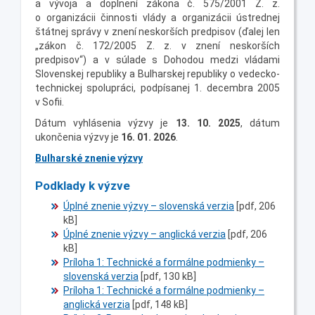
a vývoja a doplnení zákona č. 575/2001 Z. z.
o organizácii činnosti vlády a organizácii ústrednej
štátnej správy v znení neskorších predpisov (ďalej len
„zákon č. 172/2005 Z. z. v znení neskorších
predpisov“) a v súlade s Dohodou medzi vládami
Slovenskej republiky a Bulharskej republiky o vedecko-
technickej spolupráci, podpísanej 1. decembra 2005
v Sofii.
Dátum vyhlásenia výzvy je
13. 10. 2025
, dátum
ukončenia výzvy je
16. 01. 2026
.
Bulharské znenie výzvy
Podklady k výzve
Úplné znenie výzvy – slovenská verzia
[pdf, 206
kB]
Úplné znenie výzvy – anglická verzia
[pdf, 206
kB]
Príloha 1: Technické a formálne podmienky –
slovenská verzia
[pdf, 130 kB]
Príloha 1: Technické a formálne podmienky –
anglická verzia
[pdf, 148 kB]