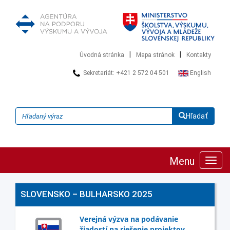
|
|
Úvodná stránka
Mapa stránok
Kontakty
Sekretariát: +421 2 572 04 501
English
Hľadať
Menu
Zobra
navig
SLOVENSKO – BULHARSKO 2025
Verejná výzva na podávanie
žiadostí na riešenie projektov