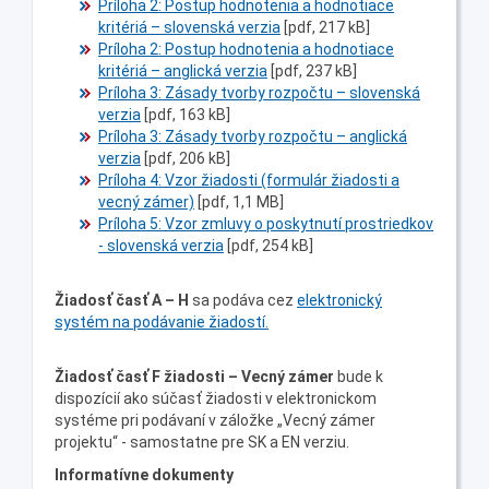
Príloha 2: Postup hodnotenia a hodnotiace
kritériá – slovenská verzia
[pdf, 217 kB]
Príloha 2: Postup hodnotenia a hodnotiace
kritériá – anglická verzia
[pdf, 237 kB]
Príloha 3: Zásady tvorby rozpočtu – slovenská
verzia
[pdf, 163 kB]
Príloha 3: Zásady tvorby rozpočtu – anglická
verzia
[pdf, 206 kB]
Príloha 4: Vzor žiadosti (formulár žiadosti a
vecný zámer)
[pdf, 1,1 MB]
Príloha 5: Vzor zmluvy o poskytnutí prostriedkov
- slovenská verzia
[pdf, 254 kB]
Žiadosť časť A – H
sa podáva cez
elektronický
systém na podávanie žiadostí.
Žiadosť časť F žiadosti – Vecný zámer
bude k
dispozícií ako súčasť žiadosti v elektronickom
systéme pri podávaní v záložke „Vecný zámer
projektu“ - samostatne pre SK a EN verziu.
Informatívne dokumenty