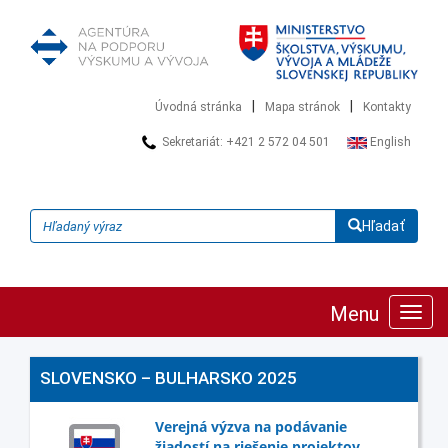
|
|
Úvodná stránka
Mapa stránok
Kontakty
Sekretariát: +421 2 572 04 501
English
Hľadať
Menu
Zobra
navig
SLOVENSKO – BULHARSKO 2025
Verejná výzva na podávanie
žiadostí na riešenie projektov