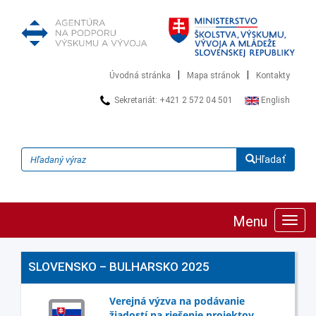
|
|
Úvodná stránka
Mapa stránok
Kontakty
Sekretariát: +421 2 572 04 501
English
Hľadať
Menu
Zobra
navig
SLOVENSKO – BULHARSKO 2025
Verejná výzva na podávanie
žiadostí na riešenie projektov