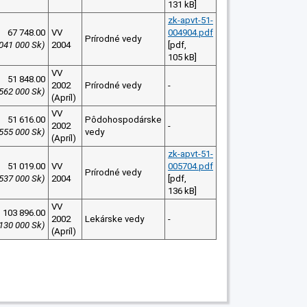
131 kB]
zk-apvt-51-
67 748.00
VV
004904.pdf
Prírodné vedy
 041 000 Sk)
2004
[pdf,
105 kB]
VV
51 848.00
2002
Prírodné vedy
-
 562 000 Sk)
(Apríl)
VV
51 616.00
Pôdohospodárske
2002
-
 555 000 Sk)
vedy
(Apríl)
zk-apvt-51-
51 019.00
VV
005704.pdf
Prírodné vedy
 537 000 Sk)
2004
[pdf,
136 kB]
VV
103 896.00
2002
Lekárske vedy
-
 130 000 Sk)
(Apríl)