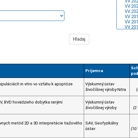
Sch
Príjemca
pod
puláciách in vitro vo vzťahu k apoptóze
Výskumný ústav
živočíšnej výroby Nitra
(
PV, BVD hovädzieho dobytka ranými
Výskumný ústav
živočíšnej výroby
(2
sívnych metód 2D a 3D interpretácie tiažového
SAV, Geofyzikálny
ústav
(10