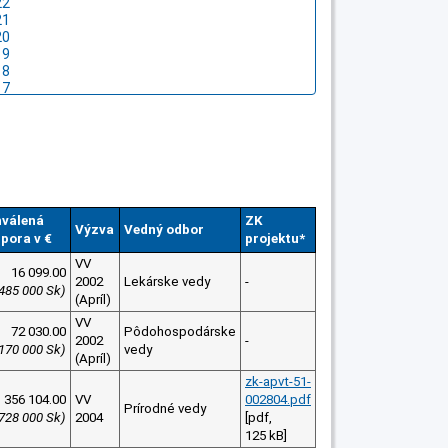
válená
ZK
Výzva
Vedný odbor
pora v €
projektu*
VV
16 099.00
2002
Lekárske vedy
-
485 000 Sk)
(Apríl)
VV
72 030.00
Pôdohospodárske
2002
-
 170 000 Sk)
vedy
(Apríl)
zk-apvt-51-
356 104.00
VV
002804.pdf
Prírodné vedy
 728 000 Sk)
2004
[pdf,
125 kB]