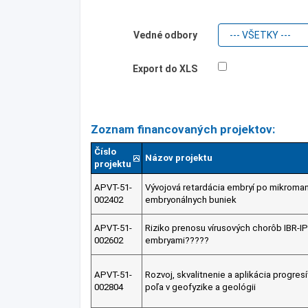
Vedné odbory
Export do XLS
Zoznam financovaných projektov:
Číslo
Názov projektu
projektu
APVT-51-
Vývojová retardácia embryí po mikromani
002402
embryonálnych buniek
APVT-51-
Riziko prenosu vírusových chorôb IBR-I
002602
embryami?????
APVT-51-
Rozvoj, skvalitnenie a aplikácia progre
002804
poľa v geofyzike a geológii