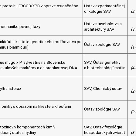
o proteínu ERCC3/XPB v oprave oxidačného
Ústav experimentálnej
onkológie SAV
(2
Ústav stavebníctva a
mechanike pevnej fázy
architektúry SAV
(3
 mláďat a k istote genetického rodičovstva pri
Ústav zoológie SAV
urus biarmicus).
(1
nus mugo x P. sylvestris na Slovensku
SAV, Ústav genetiky
kulových markérov a chloroplastovej DNA
a biotechnológií rastlín
(4
yltransferáz
SAV, Chemický ústav
(2
omiky s dôrazom na kliešte a kliešťami
Ústav zoológie SAV
(9
otoxínov v komponentoch krmív
SAV, Ústav fyziológie
dačný status hydiny.
hospodárskych zvierat
(3