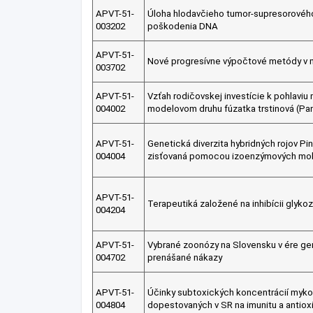
APVT-51-
Úloha hlodavčieho tumor-supresorovéh
003202
poškodenia DNA
APVT-51-
Nové progresívne výpočtové metódy v 
003702
APVT-51-
Vzťah rodičovskej investície k pohlaviu
004002
modelovom druhu fúzatka trstinová (Pan
APVT-51-
Genetická diverzita hybridných rojov Pi
004004
zisťovaná pomocou izoenzýmových mole
APVT-51-
Terapeutiká založené na inhibícii glykoz
004204
APVT-51-
Vybrané zoonózy na Slovensku v ére gen
004702
prenášané nákazy
APVT-51-
Účinky subtoxických koncentrácií myk
004804
dopestovaných v SR na imunitu a antioxi