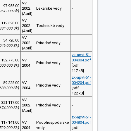
VV
97 955.00
2002
Lekárske vedy
-
 951 000 Sk)
(Apríl)
VV
112 328.00
2002
Technické vedy
-
 384 000 Sk)
(Apríl)
VV
34 720.00
2002
Prírodné vedy
-
 046 000 Sk)
(Apríl)
zk-apvt-51-
132 775.00
VV
004004.pdf
Prírodné vedy
 000 000 Sk)
2004
[pdf,
117 kB]
zk-apvt-51-
89 225.00
VV
004204.pdf
Prírodné vedy
 688 000 Sk)
2004
[pdf,
122 kB]
VV
321 117.00
2002
Prírodné vedy
-
 674 000 Sk)
(Apríl)
zk-apvt-51-
117 141.00
VV
Pôdohospodárske
004804.pdf
 529 000 Sk)
2004
vedy
[pdf,