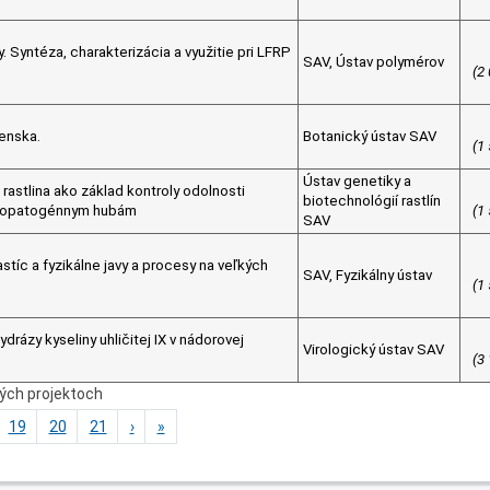
 Syntéza, charakterizácia a využitie pri LFRP
SAV, Ústav polymérov
(2
venska.
Botanický ústav SAV
(1
Ústav genetiky a
rastlina ako základ kontroly odolnosti
biotechnológií rastlín
fytopatogénnym hubám
(1
SAV
astíc a fyzikálne javy a procesy na veľkých
SAV, Fyzikálny ústav
(1
drázy kyseliny uhličitej IX v nádorovej
Virologický ústav SAV
(3
ných projektoch
19
20
21
›
»