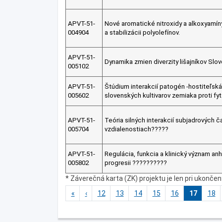
APVT-51-
Nové aromatické nitroxidy a alkoxyamíny.
004904
a stabilizácii polyolefínov.
APVT-51-
Dynamika zmien diverzity lišajníkov Slo
005102
APVT-51-
Štúdium interakcií patogén -hostiteľská 
005602
slovenských kultivarov zemiaka proti 
APVT-51-
Teória silných interakcií subjadrových č
005704
vzdialenostiach?????
APVT-51-
Regulácia, funkcia a klinický význam anhy
005802
progresii ??????????
* Záverečná karta (ZK) projektu je len pri ukonče
«
‹
12
13
14
15
16
17
18