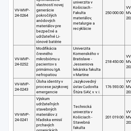
univerzita v
vlastností novej
Košiciach -
VV
VV-MVP-
generácie
Fakulta
250 000.00
M
24-0264
pokročilých
materiálov,
20
anódových
metalurgie a
materiálov pre
recyklácie
bezpečné a
udržateľné Li-
iónové batérie
Modifikácia
Univerzita
črevného
Komenského v
VV
VV-MVP-
mikrobiómu u
Bratislave -
218 450.00
M
24-0252
pacientov s
Jesseniova
20
primárnou IgA
lekárska fakulta
nefropatiou
v Martine
Úloha identity v
Jazykovedný
VV
VV-MVP-
procese jazykovej
ústav Ľudovíta
176 593.00
M
24-0243
emergencie
Štúra SAV, v. v. i.
20
Výskum
udržateľných
Technická
stavebných
univerzita v
VV
VV-MVP-
materiálov z
Košiciach -
201 019.00
M
24-0241
hľadiska emisií
Stavebná
20
prchavých
fakulta
organických