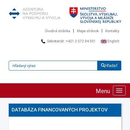
|
|
Úvodná stránka
Mapa stránok
Kontakty
Sekretariát: +421 2 572 04 501
English
Hľadať
Menu
Zobra
navig
DATABÁZA FINANCOVANÝCH PROJEKTOV