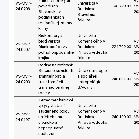
zmien v horských
VV
VV-MVP-
univerzita v
povodiach
186 728.00
M
24-0208
Bratislave -
Slovenska v
20
Stavebná
podmienkach
fakulta
regionálnej zmeny
klímy
Biokoridory a
Univerzita
biodiverzita
Komenského v
VV
VV-MVP-
článkonožcov v
Bratislave -
224 702.00
M
24-0207
poľnohospodárskej
Prírodovedecká
20
krajine
fakulta
Rodina na rozhraní:
Súčasné súvislosti
Ústav etnológie
VV
VV-MVP-
zraniteľnosti a
a sociálnej
248 881.00
M
24-0203
transformácií
antropológie
20
transnacionálnej
SAV, v. v. i.
rodiny
Termomechanické
vplyvy vtláčania
Univerzita
studeného oxidu
Komenského v
VV
VV-MVP-
uhličitého na
Bratislave -
240 199.00
M
24-0197
úložisko a
Prírodovedecká
20
nepriepustné
fakulta
nadložie