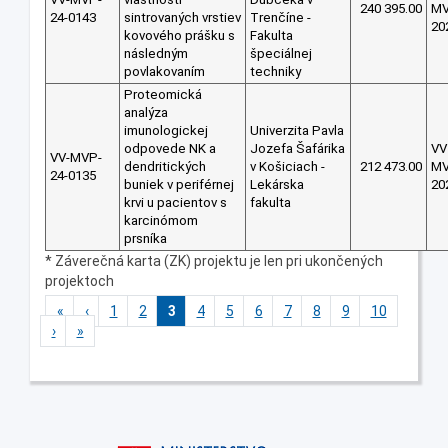
240 395.00
M
24-0143
sintrovaných vrstiev
Trenčíne -
20
kovového prášku s
Fakulta
následným
špeciálnej
povlakovaním
techniky
Proteomická
analýza
imunologickej
Univerzita Pavla
odpovede NK a
Jozefa Šafárika
VV
VV-MVP-
dendritických
v Košiciach -
212 473.00
M
24-0135
buniek v periférnej
Lekárska
20
krvi u pacientov s
fakulta
karcinómom
prsníka
* Záverečná karta (ZK) projektu je len pri ukončených
projektoch
«
‹
1
2
3
4
5
6
7
8
9
10
›
»