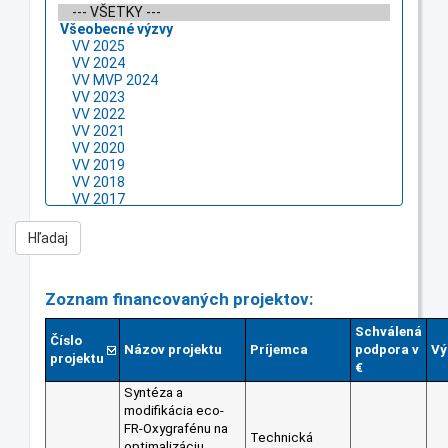
Zoznam financovaných projektov:
Schválená
Číslo
Názov projektu
Príjemca
podpora v
Vý
projektu
€
Syntéza a
modifikácia eco-
FR-Oxygrafénu na
Technická
optimalizáciu