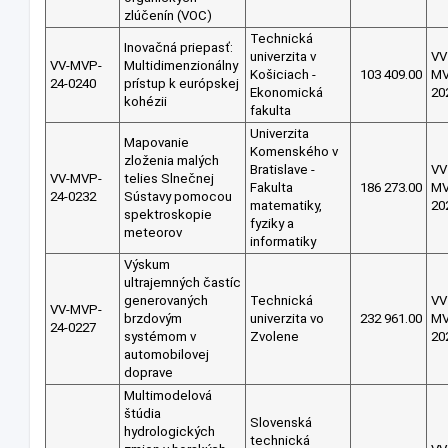
zlúčenín (VOC)
Technická
Inovačná priepasť:
univerzita v
VV
VV-MVP-
Multidimenzionálny
Košiciach -
103 409.00
M
24-0240
prístup k európskej
Ekonomická
20
kohézii
fakulta
Univerzita
Mapovanie
Komenského v
zloženia malých
Bratislave -
VV
VV-MVP-
telies Slnečnej
Fakulta
186 273.00
M
24-0232
Sústavy pomocou
matematiky,
20
spektroskopie
fyziky a
meteorov
informatiky
Výskum
ultrajemných častíc
generovaných
Technická
VV
VV-MVP-
brzdovým
univerzita vo
232 961.00
M
24-0227
systémom v
Zvolene
20
automobilovej
doprave
Multimodelová
štúdia
Slovenská
hydrologických
technická