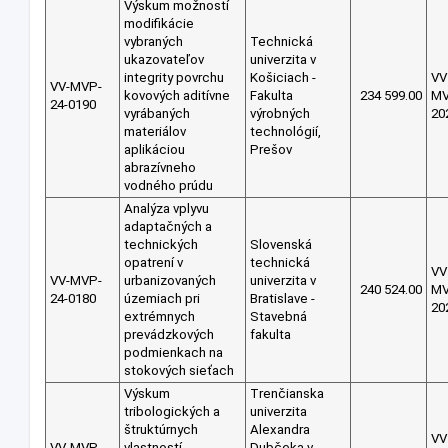
Výskum možností
modifikácie
vybraných
Technická
ukazovateľov
univerzita v
integrity povrchu
Košiciach -
VV
VV-MVP-
kovových aditívne
Fakulta
234 599.00
M
24-0190
vyrábaných
výrobných
20
materiálov
technológií,
aplikáciou
Prešov
abrazívneho
vodného prúdu
Analýza vplyvu
adaptačných a
technických
Slovenská
opatrení v
technická
VV
VV-MVP-
urbanizovaných
univerzita v
240 524.00
M
24-0180
územiach pri
Bratislave -
20
extrémnych
Stavebná
prevádzkových
fakulta
podmienkach na
stokových sieťach
Výskum
Trenčianska
tribologických a
univerzita
štruktúrnych
Alexandra
VV
VV-MVP-
vlastností
Dubčeka v