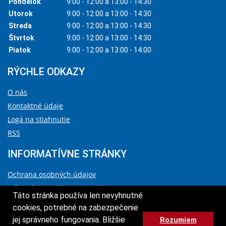
Pondelok
9:00 - 12:00 a 13:00 - 14:30
Utorok
9:00 - 12:00 a 13:00 - 14:30
Streda
9:00 - 12:00 a 13:00 - 14:30
Štvrtok
9:00 - 12:00 a 13:00 - 14:30
Piatok
9:00 - 12:00 a 13:00 - 14:00
RÝCHLE ODKAZY
O nás
Kontaktné údaje
Logá na stiahnutie
RSS
INFORMATÍVNE STRÁNKY
Ochrana osobných údajov
Informácie o súboroch cookies
Táto stránka používa len nevyhnutné
Vyhlásenie o prístupnosti
cookies, potrebné na zabezpečenie
Správca obsahu a technický prevádzkovateľ
jej správneho fungovania. Bližšie
Rozumiem
HORE