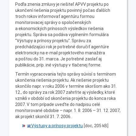
Podľa znenia zmluvy je riešiteľ APVV projektu po
ukončení riešenia projektu povinný počas ďalších
troch rokov informovať agentúru formou
monitorovacej správy o spoločenských
a ekonomických prínosoch výsledkov riešenia
projektu. Správa sa podáva vyplnením formulára
"Výstupy a prínosy projektu". Správu za
predchádzajúci rok je potrebné doručiť agentúre
elektronicky na e-mail projektového manažéra
a poštou do 31. marca. Je potrebné zaslať aj
publikácie, príp. iné výstupy v tlačenej forme.
Termín vypracovania tejto správy súvisí s termínom
ukončenia riešenia projektu. Ak riešenie projektu
skončilo napr. v roku 2006 v termíne skoršom ako 31.
12., do správy za rok 2007 zahrňte aj výsledky, ktoré
vznikli v období od skončenia projektu do konca roka
2007. V tom prípade uveďte do nadpisu celé
monitorované obdobie – napr. 1. 8. 2006 – 31. 12. 2007,
ak projekt skončil 31. 7. 2006.
Výstupy a prínosy projektu
[doc, 205 kB]