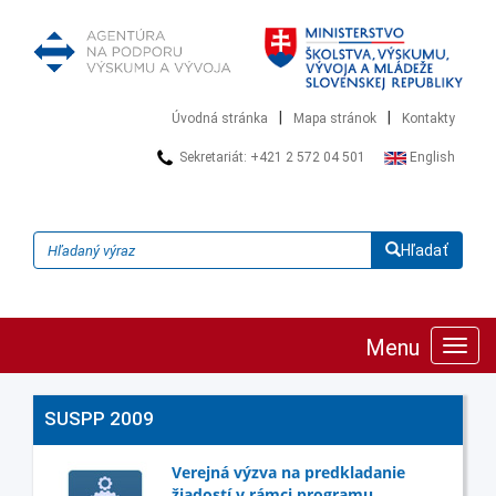
|
|
Úvodná stránka
Mapa stránok
Kontakty
Sekretariát: +421 2 572 04 501
English
Hľadať
Menu
Zobra
navig
SUSPP 2009
Verejná výzva na predkladanie
žiadostí v rámci programu