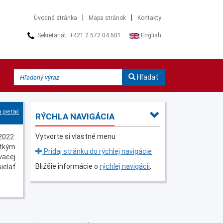
|
|
Úvodná stránka
Mapa stránok
Kontakty
Sekretariát: +421 2 572 04 501
English
Hľadať
 pre tlač
RÝCHLA NAVIGÁCIA
Vytvorte si vlastné menu
2022.
etkým
Pridaj stránku do rýchlej navigácie
vacej
Bližšie informácie o
rýchlej navigácii
.
ielať