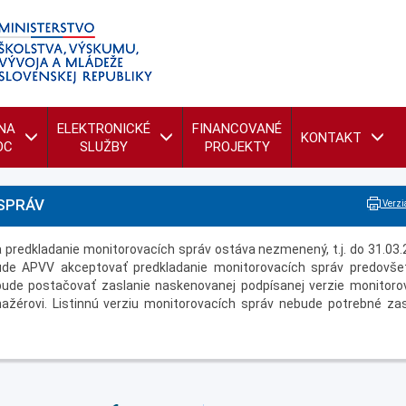
NA
ELEKTRONICKÉ
FINANCOVANÉ
KONTAKT
OC
SLUŽBY
PROJEKTY
 SPRÁV
Verzia
a predkladanie monitorovacích správ ostáva nezmenený, t.j. do 31.03.
ude APVV akceptovať predkladanie monitorovacích správ predovš
bude postačovať zaslanie naskenovanej podpísanej verzie monitoro
žérovi. Listinnú verziu monitorovacích správ nebude potrebné zas