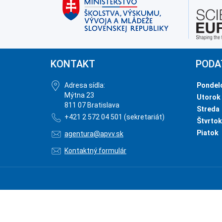
KONTAKT
PODA
Adresa sídla:
Pondel
Mýtna 23
Utorok
811 07 Bratislava
Streda
+421 2 572 04 501 (sekretariát)
Štvrtok
Piatok
agentura@apvv.sk
Kontaktný formulár