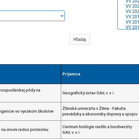
Príjemca
ohospodárskej pôdy na
Geografický ústav SAV, v. v. i.
Žilinská univerzita v Žiline - Fakulta
eligencie vo vysokom školstve
prevádzky a ekonomiky dopravy a spojov
Centrum biológie rastlín a biodiverzity
u na úrovni redox proteómu
SAV, v. v. i.