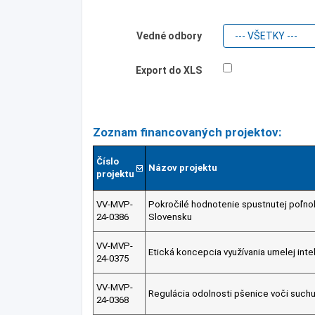
Vedné odbory
Export do XLS
Zoznam financovaných projektov:
Číslo
Názov projektu
projektu
VV-MVP-
Pokročilé hodnotenie spustnutej poľn
24-0386
Slovensku
VV-MVP-
Etická koncepcia využívania umelej int
24-0375
VV-MVP-
Regulácia odolnosti pšenice voči such
24-0368