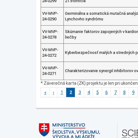
24-0299
21.storočia
VV-MVP-
Germinálna a somatická mutačná analýza
24-0290
Lynchovho syndrómu
VV-MVP-
Skúmanie faktorov zapojených v kardio
24-0278
liečby
VV-MVP-
Kyberbezpečnosť malých a stredných 
24-0272
VV-MVP-
Charakterizovanie synergií inhibítorov 
24-0271
* Záverečná karta (ZK) projektu je len pri ukonče
«
‹
1
2
3
4
5
6
7
8
9