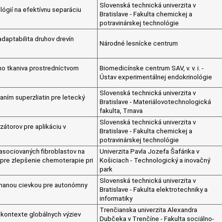
Slovenská technická univerzita v
ógií na efektívnu separáciu
Bratislave - Fakulta chemickej a
potravinárskej technológie
adaptabilita druhov drevín
Národné lesnícke centrum
ho tkaniva prostredníctvom
Biomedicínske centrum SAV, v. v. i. -
Ústav experimentálnej endokrinológie
Slovenská technická univerzita v
aním superzliatin pre letecký
Bratislave - Materiálovotechnologická
fakulta, Trnava
Slovenská technická univerzita v
zátorov pre aplikáciu v
Bratislave - Fakulta chemickej a
potravinárskej technológie
asociovaných fibroblastov na
Univerzita Pavla Jozefa Šafárika v
pre zlepšenie chemoterapie pri
Košiciach - Technologický a inovačný
park
Slovenská technická univerzita v
ínanou cievkou pre autonómny
Bratislave - Fakulta elektrotechniky a
informatiky
Trenčianska univerzita Alexandra
 kontexte globálnych výziev
Dubčeka v Trenčíne - Fakulta sociálno-