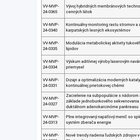
VV-MVP-
Vývoj hybridných membránových technol
24-0365
cenných látok
VV-MVP-
Kontinuálny monitoring rastu stromov a 
24-0340
karpatských lesných ekosystémov
VV-MVP-
Modulácia metabolickej aktivity tukové
24-0335
lipidov
VV-MVP-
Výskum aditívnej výroby laserovým navár
24-0334
priemysel
VV-MVP-
Dizajn a optimalizácia moderných kataly
24-0331
kontinuálnej prietokovej chémii
Zacielenie na subpopulácie s nádorom 
VV-MVP-
základe jednobunkového sekvenovania 
24-0327
duktálnom adenokarcinóme pankreasu
VV-MVP-
Plne integrovaný napäťový menič so sp
24-0313
systém zberača energie
VV-MVP-
Nové trendy riadenia ľudských zdrojov v