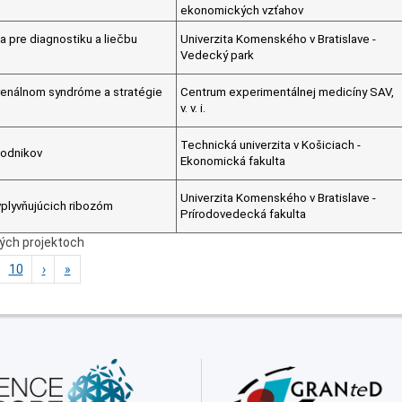
ekonomických vzťahov
 pre diagnostiku a liečbu
Univerzita Komenského v Bratislave -
Vedecký park
renálnom syndróme a stratégie
Centrum experimentálnej medicíny SAV,
v. v. i.
Technická univerzita v Košiciach -
podnikov
Ekonomická fakulta
Univerzita Komenského v Bratislave -
ovplyvňujúcich ribozóm
Prírodovedecká fakulta
ných projektoch
10
›
»