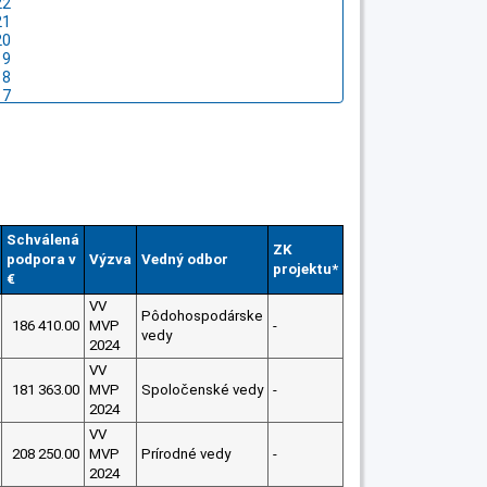
Schválená
ZK
podpora v
Výzva
Vedný odbor
projektu*
€
VV
Pôdohospodárske
186 410.00
MVP
-
vedy
2024
VV
181 363.00
MVP
Spoločenské vedy
-
2024
VV
208 250.00
MVP
Prírodné vedy
-
2024