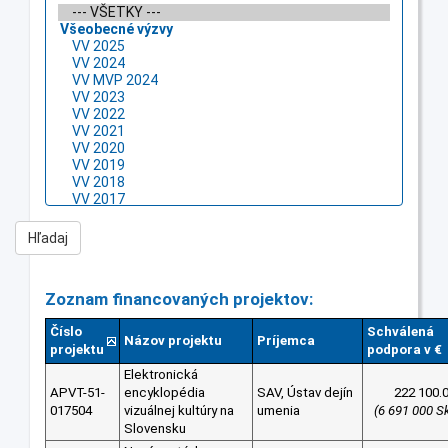
Zoznam financovaných projektov:
Číslo
Schválená
Názov projektu
Príjemca
projektu
podpora v €
Elektronická
APVT-51-
encyklopédia
SAV, Ústav dejín
222 100.
017504
vizuálnej kultúry na
umenia
(6 691 000 S
Slovensku