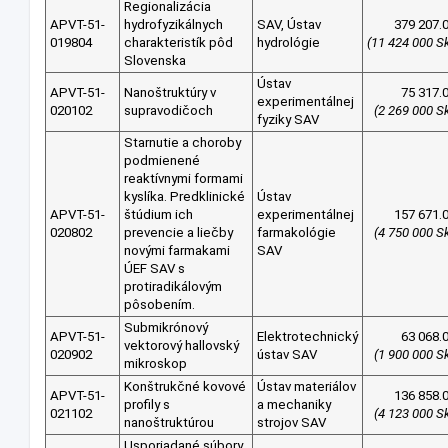
Regionalizácia
APVT-51-
hydrofyzikálnych
SAV, Ústav
379 207.
019804
charakteristík pôd
hydrológie
(11 424 000 S
Slovenska
Ústav
APVT-51-
Nanoštruktúry v
75 317.
experimentálnej
020102
supravodičoch
(2 269 000 S
fyziky SAV
Starnutie a choroby
podmienené
reaktívnymi formami
kyslíka. Predklinické
Ústav
APVT-51-
štúdium ich
experimentálnej
157 671.
020802
prevencie a liečby
farmakológie
(4 750 000 S
novými farmakami
SAV
ÚEF SAV s
protiradikálovým
pôsobením.
Submikrónový
APVT-51-
Elektrotechnický
63 068.
vektorový hallovský
020902
ústav SAV
(1 900 000 S
mikroskop
Konštrukčné kovové
Ústav materiálov
APVT-51-
136 858.
profily s
a mechaniky
021102
(4 123 000 S
nanoštruktúrou
strojov SAV
Usporiadané súbory