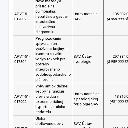
Nové metódy a
prístroje na
pulmonálnu,
APVT-51-
Ústav merania
135 032.
hepatálnu a gastro-
017802
SAV
(4 068 000 S
intestinálnu
neinvazívnu
diagnostiku.
Prognózovanie
vplyvu zmien
využívania krajiny na
kvantitu a kvalitu
APVT-51-
SAV, Ústav
297 384.
vody v tokoch pre
017804
hydrológie
(8 959 000 S
potreby
integrovaného
vodohospodárskeho
plánovania
Vplyv antioxidačnej
liečby na funkciu
Ústav normálnej
APVT-51-
ciev a srdca v
13 310.
a patologickej
017902
experimentálnej
(401 000 S
fyziológie SAV
hypertenzii: úloha
endotelu.
Úloha
bioflavonoidov v
SAV, Ústav