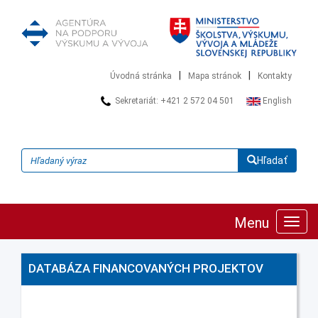
|
|
Úvodná stránka
Mapa stránok
Kontakty
Sekretariát: +421 2 572 04 501
English
Hľadať
Menu
Zobra
navig
DATABÁZA FINANCOVANÝCH PROJEKTOV