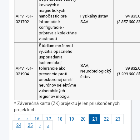
kovových a
magnetických
APVT-51-
nanočastíc pre
Fyzikálny ústav
94 835.
021702
informačné
SAV
(2 857 000 S
konfigurácie -
príprava a kolektívne
vlastnosti
Štúdium možností
využitia opačného
usporiadania
ischemickej
SAV,
APVT-51-
tolerancie ako
39 832.
Neurobiologický
021904
prevencie proti
(1 200 000 S
ústav
oneskorenej smrti
neurónov selektívne
vulnerabilných
regiónov mozgu.
* Záverečná karta (ZK) projektu je len pri ukončených
projektoch
«
‹
16
17
18
19
20
21
22
23
24
25
›
»