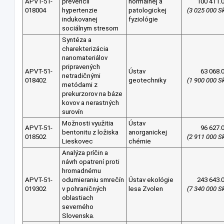
APVT-51-
prevencii
normálnej a
100 411.
018004
hypertenzie
patologickej
(3 025 000 S
indukovanej
fyziológie
sociálnym stresom
Syntéza a
charekterizácia
nanomateriálov
pripravených
APVT-51-
Ústav
63 068.
netradičnými
018402
geotechniky
(1 900 000 S
metódami z
prekurzorov na báze
kovov a nerastných
surovín
Možnosti využitia
Ústav
APVT-51-
96 627.
bentonitu z ložiska
anorganickej
018502
(2 911 000 S
Lieskovec
chémie
Analýza príčin a
návrh opatrení proti
hromadnému
APVT-51-
odumieraniu smrečín
Ústav ekológie
243 643.
019302
v pohraničných
lesa Zvolen
(7 340 000 S
oblastiach
severného
Slovenska.