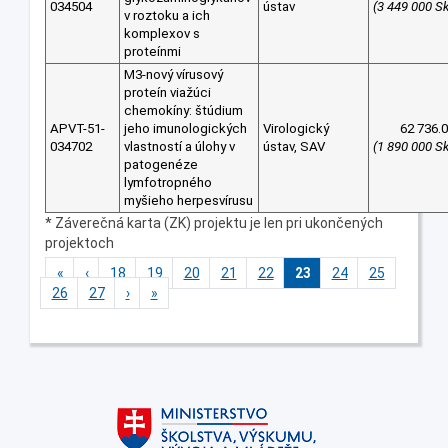
034504
ústav
(3 449 000 S
v roztoku a ich
komplexov s
proteínmi
M3-nový vírusový
proteín viažúci
chemokíny: štúdium
APVT-51-
jeho imunologických
Virologický
62 736.
034702
vlastností a úlohy v
ústav, SAV
(1 890 000 S
patogenéze
lymfotropného
myšieho herpesvírusu
* Záverečná karta (ZK) projektu je len pri ukončených
projektoch
«
‹
18
19
20
21
22
23
24
25
26
27
›
»