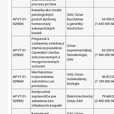
procesu pri ľane.
Kvasinky ako model
patologických
SAV, Ústav
APVT-51-
porúch lipidovej
biochémie
54 935.
029504
homeostázy
a genetiky
(1 655 000 S
eukaryotických
živočíchov
buniek
Príspevok k
ozdraveniu strednej a
Ústav
starnúcej populácie.
APVT-51-
experimentálnej
65 259.
Carvedilol v liečbe
029602
farmakológie,
(1 966 000 S
srdcovocievnych a
SAV
mozgovocievnych
ochorení
Mechanizmus
SAV, Ústav
APVT-51-
rozpoznávania
36 812.
molekulárnej
029604
substrátov Lon
(1 109 000 S
biológie
proteázou.
Kompozitné
APVT-51-
supravodiče pre
Elektrotechnický
79 665.
029902
zariadenia bez
Ústav SAV
(2 400 000 S
chladiacich kvapalín
Komplexné
SAV, Ústav