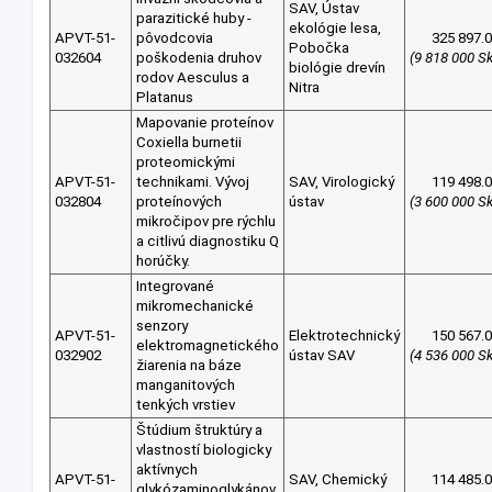
SAV, Ústav
parazitické huby -
ekológie lesa,
APVT-51-
pôvodcovia
325 897.
Pobočka
032604
poškodenia druhov
(9 818 000 S
biológie drevín
rodov Aesculus a
Nitra
Platanus
Mapovanie proteínov
Coxiella burnetii
proteomickými
APVT-51-
technikami. Vývoj
SAV, Virologický
119 498.
032804
proteínových
ústav
(3 600 000 S
mikročipov pre rýchlu
a citlivú diagnostiku Q
horúčky.
Integrované
mikromechanické
senzory
APVT-51-
Elektrotechnický
150 567.
elektromagnetického
032902
ústav SAV
(4 536 000 S
žiarenia na báze
manganitových
tenkých vrstiev
Štúdium štruktúry a
vlastností biologicky
aktívnych
APVT-51-
SAV, Chemický
114 485.
glykózaminoglykánov