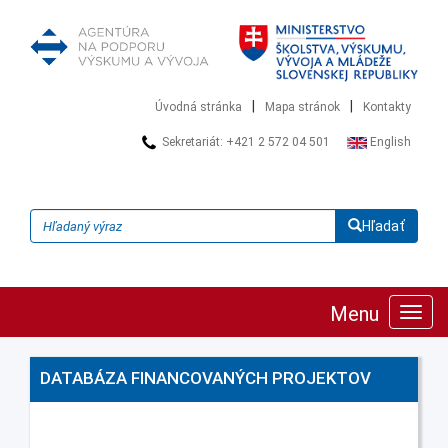
|
|
Úvodná stránka
Mapa stránok
Kontakty
Sekretariát: +421 2 572 04 501
English
Hľadať
Menu
Zobra
navig
DATABÁZA FINANCOVANÝCH PROJEKTOV