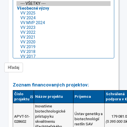
Zoznam financovaných projektov:
Číslo
Schválená
Názov projektu
Príjemca
projektu
podpora v €
Inovatívne
biotechnologické
Ústav genetiky a
APVT-51-
prístupy ku
179 081.
biotechnológií
028602
skvalitneniu
(5 395 000 S
rastlín SAV
šľachtiteľského