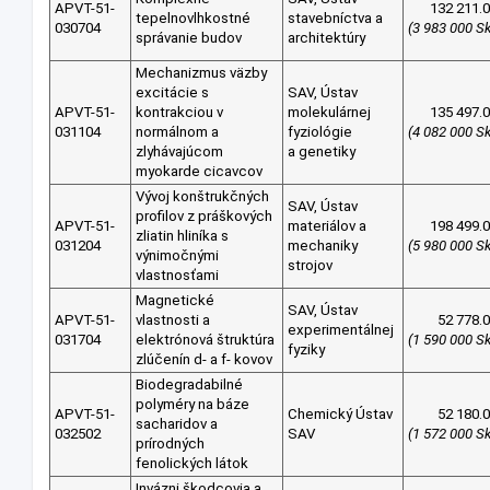
APVT-51-
132 211.
tepelnovlhkostné
stavebníctva a
030704
(3 983 000 S
správanie budov
architektúry
Mechanizmus väzby
excitácie s
SAV, Ústav
APVT-51-
kontrakciou v
molekulárnej
135 497.
031104
normálnom a
fyziológie
(4 082 000 S
zlyhávajúcom
a genetiky
myokarde cicavcov
Vývoj konštrukčných
SAV, Ústav
profilov z práškových
APVT-51-
materiálov a
198 499.
zliatin hliníka s
031204
mechaniky
(5 980 000 S
výnimočnými
strojov
vlastnosťami
Magnetické
SAV, Ústav
APVT-51-
vlastnosti a
52 778.
experimentálnej
031704
elektrónová štruktúra
(1 590 000 S
fyziky
zlúčenín d- a f- kovov
Biodegradabilné
polyméry na báze
APVT-51-
Chemický Ústav
52 180.
sacharidov a
032502
SAV
(1 572 000 S
prírodných
fenolických látok
Invázni škodcovia a