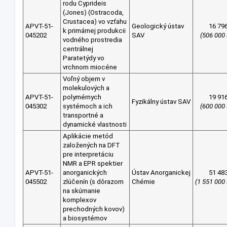
rodu Cyprideis
(Jones) (Ostracoda,
Crustacea) vo vzťahu
APVT-51-
Geologický ústav
16 79
k primárnej produkcii
045202
SAV
(506 000
vodného prostredia
centrálnej
Paratetýdy vo
vrchnom miocéne
Voľný objem v
molekulových a
APVT-51-
polymérnych
19 91
Fyzikálny ústav SAV
045302
systémoch a ich
(600 000
transportné a
dynamické vlastnosti
Aplikácie metód
založených na DFT
pre interpretáciu
NMR a EPR spektier
APVT-51-
anorganických
Ústav Anorganickej
51 48
045502
zlúčenín (s dôrazom
Chémie
(1 551 000
na skúmanie
komplexov
prechodných kovov)
a biosystémov