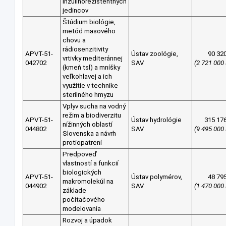
inzulínorezistentných
jedincov
Štúdium biológie,
metód masového
chovu a
rádiosenzitivity
APVT-51-
Ústav zoológie,
90 32
vrtivky mediteránnej
042702
SAV
(2 721 000
(kmeň tsl) a mníšky
veľkohlavej a ich
využitie v technike
sterilného hmyzu
Vplyv sucha na vodný
režim a biodiverzitu
APVT-51-
Ústav hydrológie
315 17
nížinných oblastí
044802
SAV
(9 495 000
Slovenska a návrh
protiopatrení
Predpoveď
vlastností a funkcií
biologických
APVT-51-
Ústav polymérov,
48 79
makromolekúl na
044902
SAV
(1 470 000
základe
počítačového
modelovania
Rozvoj a úpadok