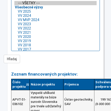
Zoznam financovaných projektov:
Číslo
Schválen
Názov projektu
Príjemca
projektu
podpora v
Vyspelé uhlíkaté
materiály na báze
APVT-51-
Ústav geotechniky,
199 16
surovín Slovenska
036102
SAV
(6 000 000
pre trvale udržateľný
rozvoj