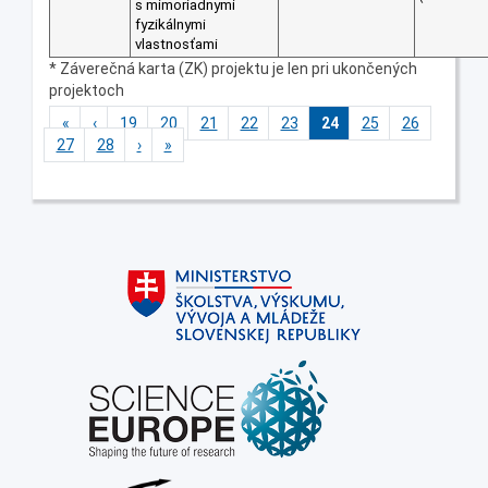
s mimoriadnymi
fyzikálnymi
vlastnosťami
* Záverečná karta (ZK) projektu je len pri ukončených
projektoch
«
‹
19
20
21
22
23
24
25
26
27
28
›
»