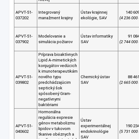
APVT-51-
Integrovaný
Ústav krajinnej
140 60
037202
manažment krajiny
ekológie, SAV
(4 236 000
APVT-51-
Modelovanie a
Ústav informatiky
91 08
037902
simulácia požiarov
SAV
(2 744 000
Príprava bioaktívnych
Lipid A-mimetických
konjugátov vedúcich
k imunoterapeutikám
APVT-51-
nového typu
Chemický ústav
88 46
039802
predchádzajúcim
SAV
(2 665 000
septický šok
spôsobený Gram-
negatívnymi
baktériami
Hormonálna
regulácia expresie
Ústav
génov metabolizmu
APVT-51-
experimentálnej
190 23
lipidov v tukovom
040602
endokrinológie
(5 731 000
tkanive obéznych a
SAV