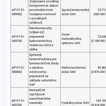
Zvyšovanie sociálnej
kompetencie žiakov
APVT-51-
prostredníctvom
Spoločenskovedný
12 71
049502
rozvíjania tvorivosti
ústav SAV
(383 000
v sociálnych
vzťahoch
Nanokompozity
Si3N4+SiC
Ústav
APVT-51-
pripravené
72 62
materiálového
049702
karbotermickou
(2 188 000
výskumu SAV
redukciou SiO2 a
uhlíka
Epitaxné
heteroštruktúry pre
luminiscenčné diódy
APVT-51-
s vysokou
Elektrotechnický
95 46
050602
svietivosťou
ústav SAV
(2 876 000
pripravené na
základe substrátov
GaP
Netradičné
viacfázové
nanoštruktúrne
APVT-51-
163 18
materiály
Fyzikálny ústav SAV
052702
(4 916 000