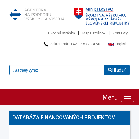
|
|
Úvodná stránka
Mapa stránok
Kontakty
Sekretariát: +421 2 572 04 501
English
Hľadať
Menu
Zobra
navig
DATABÁZA FINANCOVANÝCH PROJEKTOV