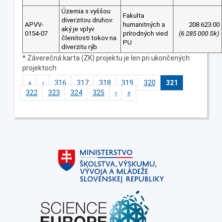
Územia s vyššou
Fakulta
diverzitou druhov:
APVV-
humanitných a
208 623.00
aký je vplyv
0154-07
prírodných vied
(6 285 000 Sk)
členitosti tokov na
PU
diverzitu rýb
* Záverečná karta (ZK) projektu je len pri ukončených
projektoch
«
‹
316
317
318
319
320
321
322
323
324
325
›
»