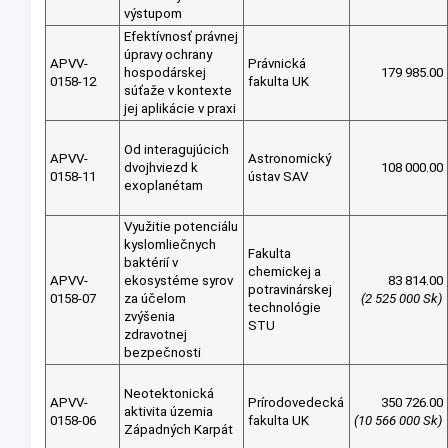
výstupom
Efektívnosť právnej
úpravy ochrany
APVV-
Právnická
hospodárskej
179 985.00
0158-12
fakulta UK
súťaže v kontexte
jej aplikácie v praxi
Od interagujúcich
APVV-
Astronomický
dvojhviezd k
108 000.00
0158-11
ústav SAV
exoplanétam
Využitie potenciálu
kyslomliečnych
Fakulta
baktérií v
chemickej a
APVV-
ekosystéme syrov
83 814.00
potravinárskej
0158-07
za účelom
(2 525 000 Sk)
technológie
zvýšenia
STU
zdravotnej
bezpečnosti
Neotektonická
APVV-
Prírodovedecká
350 726.00
aktivita územia
0158-06
fakulta UK
(10 566 000 Sk)
Západných Karpát