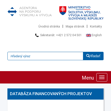
|
|
Úvodná stránka
Mapa stránok
Kontakty
Sekretariát: +421 2 572 04 501
English
Hľadať
Menu
Zobra
navig
DATABÁZA FINANCOVANÝCH PROJEKTOV