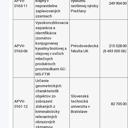
APVV-
krajiny v
výskumu
249 904.00
0163-11
nepravidelne
rastlinnej výroby
zaplavovaných
Piešťany
územiach
Vysokorozlišovacia
separácia a
identifikácia
izomérov
konjugovanej
APVV-
Prírodovedecká
215 528.00
kyseliny linolovej a
0163-06
fakulta UK
(6 493 000 Sk)
olejovej v ovčích
mliečnych
produktoch
prostriedkami GC-
MS-FTIR
Určenie
geometrických
charakteristík
objektov zo
Slovenská
APVV-
zobrazení
technická
82 705.00
0161-12
získaných z
univerzita v
kriminalisticky
Bratislave
relevantných
obrazových
záznamov