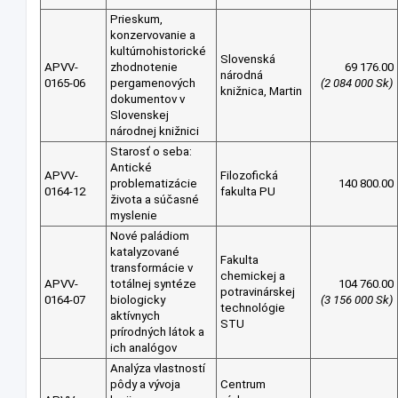
Prieskum,
konzervovanie a
kultúrnohistorické
Slovenská
APVV-
zhodnotenie
69 176.00
národná
0165-06
pergamenových
(2 084 000 Sk)
knižnica, Martin
dokumentov v
Slovenskej
národnej knižnici
Starosť o seba:
Antické
APVV-
Filozofická
problematizácie
140 800.00
0164-12
fakulta PU
života a súčasné
myslenie
Nové paládiom
katalyzované
Fakulta
transformácie v
chemickej a
APVV-
totálnej syntéze
104 760.00
potravinárskej
0164-07
biologicky
(3 156 000 Sk)
technológie
aktívnych
STU
prírodných látok a
ich analógov
Analýza vlastností
pôdy a vývoja
Centrum