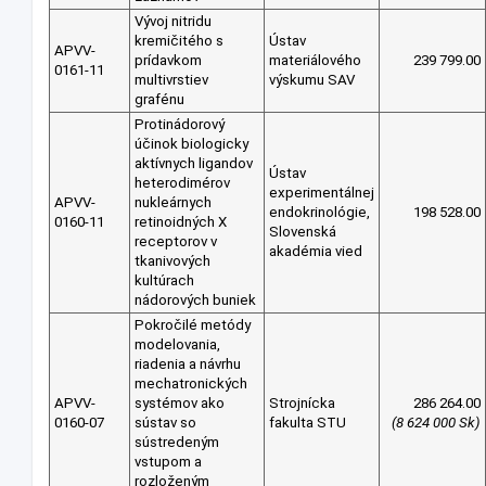
Vývoj nitridu
kremičitého s
Ústav
APVV-
prídavkom
materiálového
239 799.00
0161-11
multivrstiev
výskumu SAV
grafénu
Protinádorový
účinok biologicky
aktívnych ligandov
Ústav
heterodimérov
experimentálnej
APVV-
nukleárnych
endokrinológie,
198 528.00
0160-11
retinoidných X
Slovenská
receptorov v
akadémia vied
tkanivových
kultúrach
nádorových buniek
Pokročilé metódy
modelovania,
riadenia a návrhu
mechatronických
APVV-
systémov ako
Strojnícka
286 264.00
0160-07
sústav so
fakulta STU
(8 624 000 Sk)
sústredeným
vstupom a
rozloženým