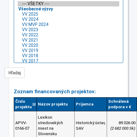
Zoznam financovaných projektov:
Číslo
Schválená
Názov projektu
Príjemca
projektu
podpora v €
Lexikon
APVV-
stredovekých
Historický ústav,
89 026.00
0166-07
miest na
SAV
(2 682 000 Sk)
Slovensku