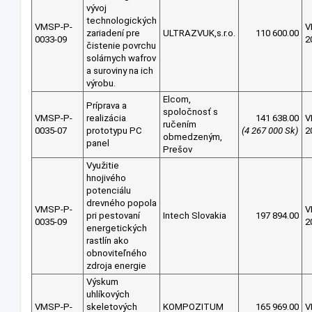
vývoj
technologických
VMSP-P-
V
zariadení pre
ULTRAZVUK,s.r.o.
110 600.00
0033-09
2
čistenie povrchu
solárnych wafrov
a suroviny na ich
výrobu.
Elcom,
Príprava a
spoločnosť s
VMSP-P-
realizácia
141 638.00
V
ručením
0035-07
prototypu PC
(4 267 000 Sk)
2
obmedzeným,
panel
Prešov
Využitie
hnojivého
potenciálu
drevného popola
VMSP-P-
V
pri pestovaní
Intech Slovakia
197 894.00
0035-09
2
energetických
rastlín ako
obnoviteľného
zdroja energie
Výskum
uhlíkových
VMSP-P-
skeletových
KOMPOZITUM
165 969.00
V