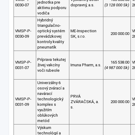
jednotka pre
0030-07
dopravný, a.s.
(3 128 000 Sk)
2
aktívnu podporu
vodiča
Hybridný
triangulačno-
VMSP-P-
optický systém
ME-Inspection
V
200 000.00
0030-09
prevádzkovej
SK, s.r.o.
2
kontroly kvality
pneumatík
Príprava tekutej
VMSP-P-
165 538.00
V
živej vakcíny
Imuna Pharm, a.s.
0031-07
(4 987 000 Sk)
2
voči rubeole
Univerzálny 6
osový zvárací a
navárací
PRVÁ
VMSP-P-
technologický
V
ZVÁRAČSKÁ, a.
200 000.00
0031-09
komplex s
2
s.
využitím
oblúkových
metód
Výskum
technológií a