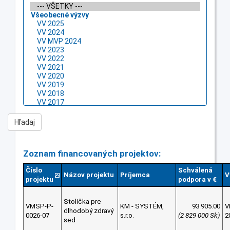
Zoznam financovaných projektov:
Číslo
Schválená
Názov projektu
Príjemca
V
projektu
podpora v €
Stolička pre
VMSP-P-
KM - SYSTÉM,
93 905.00
V
dlhodobý zdravý
0026-07
s.r.o.
(2 829 000 Sk)
2
sed