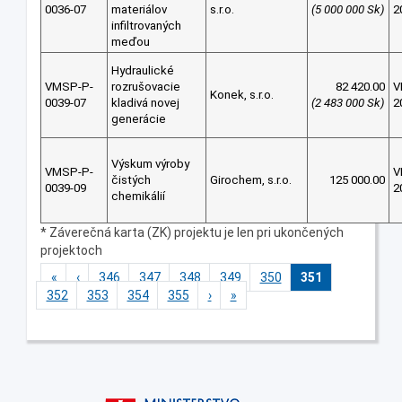
0036-07
materiálov
s.r.o.
(5 000 000 Sk)
2
infiltrovaných
meďou
Hydraulické
VMSP-P-
rozrušovacie
82 420.00
V
Konek, s.r.o.
0039-07
kladivá novej
(2 483 000 Sk)
2
generácie
Výskum výroby
VMSP-P-
V
čistých
Girochem, s.r.o.
125 000.00
0039-09
2
chemikálií
* Záverečná karta (ZK) projektu je len pri ukončených
projektoch
«
‹
346
347
348
349
350
351
352
353
354
355
›
»