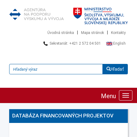
|
|
Úvodná stránka
Mapa stránok
Kontakty
Sekretariát: +421 2 572 04 501
English
Hľadať
Menu
Zobra
navig
DATABÁZA FINANCOVANÝCH PROJEKTOV