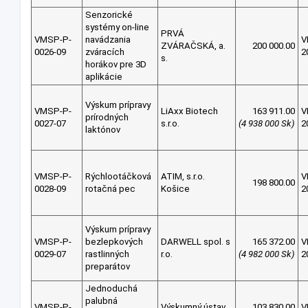
Senzorické
systémy on-line
PRVÁ
VMSP-P-
navádzania
V
ZVÁRAČSKÁ, a.
200 000.00
0026-09
zváracích
2
s.
horákov pre 3D
aplikácie
Výskum prípravy
VMSP-P-
LiAxx Biotech
163 911.00
V
prírodných
0027-07
s.r.o.
(4 938 000 Sk)
2
laktónov
VMSP-P-
Rýchlootáčková
ATIM, s.r.o.
V
198 800.00
0028-09
rotačná pec
Košice
2
Výskum prípravy
VMSP-P-
bezlepkových
DARWELL spol. s
165 372.00
V
0029-07
rastlinných
r.o.
(4 982 000 Sk)
2
preparátov
Jednoduchá
palubná
VMSP-P-
Výskumný ústav
103 830.00
V