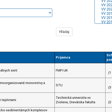
Sc
Príjemca
pod
álnych sietí
FMFI UK
(1
Samoorganizované monovrstvy a
STU
(3
Technická univerzita vo
 teplotami.
Zvolene, Drevárska fakulta
(2
icko-sedimentárnych komplexov