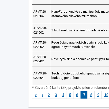
APVT-20-
NanoForce: Analýza a manipulácia mater
021504
atómového silového mikroskopu
APVT-20-
Silno korelované a neusporiadané elek
021602
APVT-20-
Regulácia parazitických burín z rodu ku
022002
agroekosystémoch Slovenska
APVT-20-
Nové fyzikálne a chemické prístupy k fo
022202
APVT-20-
Technológie optického spracovania sign
022404
budúcej generácie
* Záverečná karta (ZK) projektu je len pri ukonče
«
‹
2
3
4
5
6
7
8
9
10