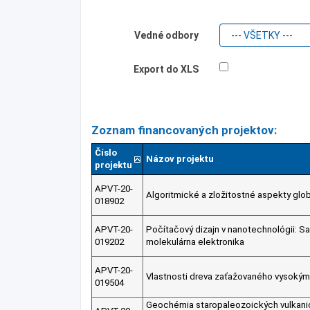
Vedné odbory
Export do XLS
Zoznam financovaných projektov:
Číslo
Názov projektu
projektu
APVT-20-
Algoritmické a zložitostné aspekty glob
018902
APVT-20-
Počítačový dizajn v nanotechnológii: 
019202
molekulárna elektronika
APVT-20-
Vlastnosti dreva zaťažovaného vysokými
019504
Geochémia staropaleozoických vulkan