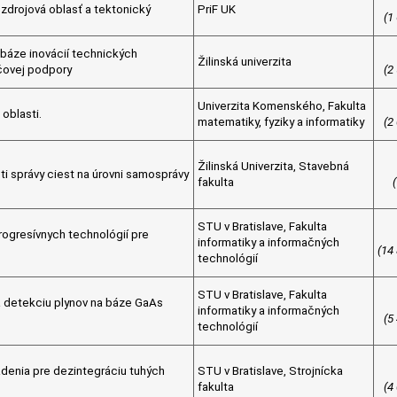
 zdrojová oblasť a tektonický
PriF UK
(1
 báze inovácií technických
Žilinská univerzita
čovej podpory
(2
Univerzita Komenského, Fakulta
 oblasti.
matematiky, fyziky a informatiky
(2
Žilinská Univerzita, Stavebná
ti správy ciest na úrovni samosprávy
fakulta
STU v Bratislave, Fakulta
ogresívnych technológií pre
informatiky a informačných
(14
technológií
STU v Bratislave, Fakulta
a detekciu plynov na báze GaAs
informatiky a informačných
(5
technológií
denia pre dezintegráciu tuhých
STU v Bratislave, Strojnícka
fakulta
(4