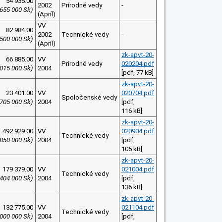
54 935.00
2002
Prírodné vedy
-
 655 000 Sk)
(Apríl)
VV
82 984.00
2002
Technické vedy
-
 500 000 Sk)
(Apríl)
zk-apvt-20-
66 885.00
VV
Prírodné vedy
020204.pdf
 015 000 Sk)
2004
[pdf, 77 kB]
zk-apvt-20-
23 401.00
VV
020704.pdf
Spoločenské vedy
(705 000 Sk)
2004
[pdf,
116 kB]
zk-apvt-20-
492 929.00
VV
020904.pdf
Technické vedy
 850 000 Sk)
2004
[pdf,
105 kB]
zk-apvt-20-
179 379.00
VV
021004.pdf
Technické vedy
 404 000 Sk)
2004
[pdf,
136 kB]
zk-apvt-20-
132 775.00
VV
021104.pdf
Technické vedy
 000 000 Sk)
2004
[pdf,