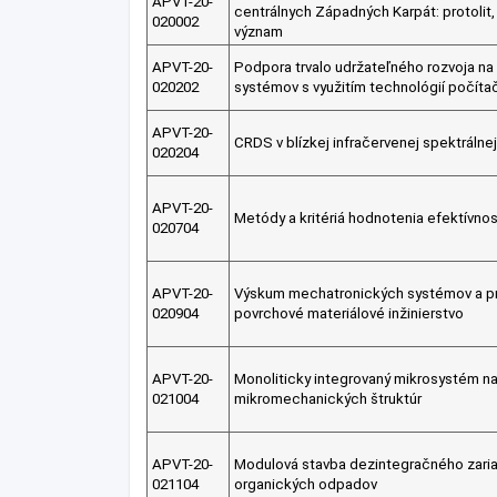
APVT-20-
centrálnych Západných Karpát: protolit,
020002
význam
APVT-20-
Podpora trvalo udržateľného rozvoja na
020202
systémov s využitím technológií počíta
APVT-20-
CRDS v blízkej infračervenej spektrálnej
020204
APVT-20-
Metódy a kritériá hodnotenia efektívnos
020704
APVT-20-
Výskum mechatronických systémov a pr
020904
povrchové materiálové inžinierstvo
APVT-20-
Monoliticky integrovaný mikrosystém n
021004
mikromechanických štruktúr
APVT-20-
Modulová stavba dezintegračného zaria
021104
organických odpadov