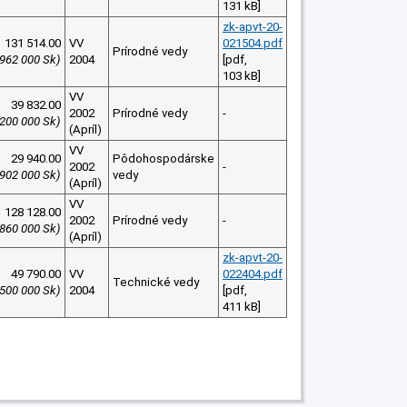
131 kB]
zk-apvt-20-
131 514.00
VV
021504.pdf
Prírodné vedy
 962 000 Sk)
2004
[pdf,
103 kB]
VV
39 832.00
2002
Prírodné vedy
-
 200 000 Sk)
(Apríl)
VV
29 940.00
Pôdohospodárske
2002
-
(902 000 Sk)
vedy
(Apríl)
VV
128 128.00
2002
Prírodné vedy
-
 860 000 Sk)
(Apríl)
zk-apvt-20-
49 790.00
VV
022404.pdf
Technické vedy
 500 000 Sk)
2004
[pdf,
411 kB]