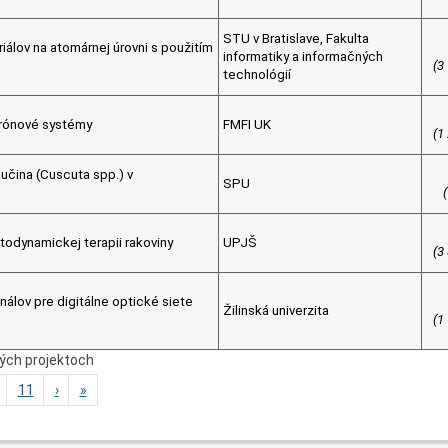
STU v Bratislave, Fakulta
iálov na atomárnej úrovni s použitím
informatiky a informačných
(3
technológií
trónové systémy
FMFI UK
(1
kučina (Cuscuta spp.) v
SPU
todynamickej terapii rakoviny
UPJŠ
(3
álov pre digitálne optické siete
Žilinská univerzita
(1
ných projektoch
11
›
»