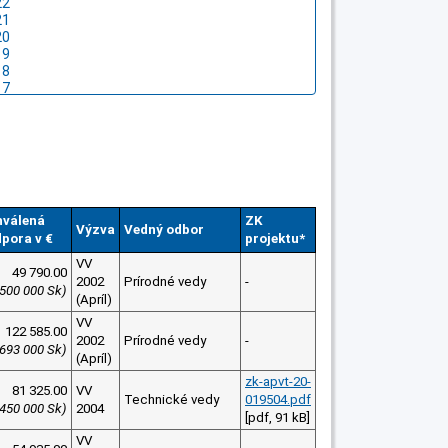
hválená
ZK
Výzva
Vedný odbor
pora v €
projektu*
VV
49 790.00
2002
Prírodné vedy
-
 500 000 Sk)
(Apríl)
VV
122 585.00
2002
Prírodné vedy
-
 693 000 Sk)
(Apríl)
zk-apvt-20-
81 325.00
VV
Technické vedy
019504.pdf
 450 000 Sk)
2004
[pdf, 91 kB]
VV