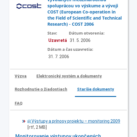
spoluprácou vo výskume a vývoji
COST (European Co-operation in
the Field of Scientific and Technical
Research) - COST 2006
Stav:
Dátum otvorenia:
Uzavretá
31. 5. 2006
Dátum a čas uzavretia:
31. 7. 2006
Výzva
Elektronický systém a dokumenty
Rozhodnutie o žiadostiach
Staršie dokumenty
FAQ
Výstupy a prínosy projektu – monitoring 2009
[rtf, 2 MB]
Monitorovanie výstupov ukončených