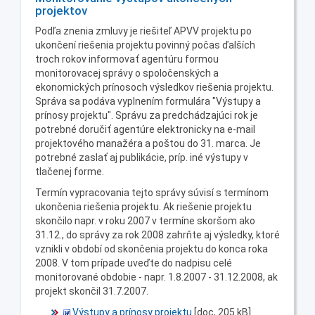
projektov
Podľa znenia zmluvy je riešiteľ APVV projektu po
ukončení riešenia projektu povinný počas ďalších
troch rokov informovať agentúru formou
monitorovacej správy o spoločenských a
ekonomických prínosoch výsledkov riešenia projektu.
Správa sa podáva vyplnením formulára "Výstupy a
prínosy projektu". Správu za predchádzajúci rok je
potrebné doručiť agentúre elektronicky na e-mail
projektového manažéra a poštou do 31. marca. Je
potrebné zaslať aj publikácie, príp. iné výstupy v
tlačenej forme.
Termín vypracovania tejto správy súvisí s termínom
ukončenia riešenia projektu. Ak riešenie projektu
skončilo napr. v roku 2007 v termíne skoršom ako
31.12., do správy za rok 2008 zahrňte aj výsledky, ktoré
vznikli v období od skončenia projektu do konca roka
2008. V tom prípade uveďte do nadpisu celé
monitorované obdobie - napr. 1.8.2007 - 31.12.2008, ak
projekt skončil 31.7.2007.
Výstupy a prínosy projektu
[doc, 205 kB]