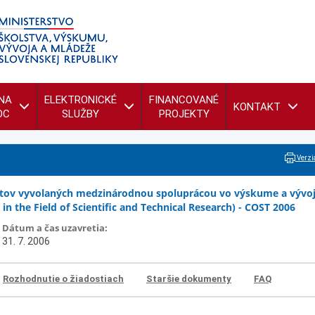
NA
ELEKTRONICKÉ
FINANCOVANÉ
KONTAKT
OC
SLUŽBY
PROJEKTY
Verzia
ktov vyvolaných medzinárodnou spoluprácou vo výskume a vývoj
n the Field of Scientific and Technical Research) - COST 2006
Dátum a čas uzavretia:
31. 7. 2006
Rozhodnutie o žiadostiach
Staršie dokumenty
FAQ