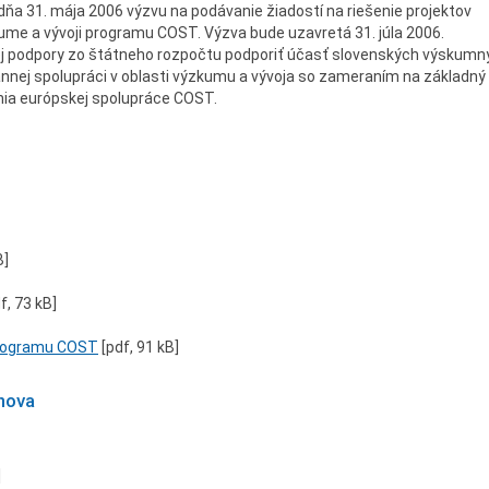
ňa 31. mája 2006 výzvu na podávanie žiadostí na riešenie projektov
me a vývoji programu COST. Výzva bude uzavretá 31. júla 2006.
j podpory zo štátneho rozpočtu podporiť účasť slovenských výskumn
nnej spolupráci v oblasti výzkumu a vývoja so zameraním na základný
ia európskej spolupráce COST.
B]
f, 73 kB]
 programu COST
[pdf, 91 kB]
snova
]