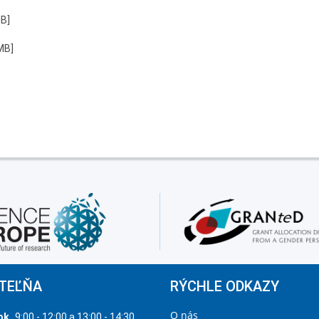
MB]
 MB]
TEĽŇA
RÝCHLE ODKAZY
O nás
ok
9:00 - 12:00 a 13:00 - 14:30