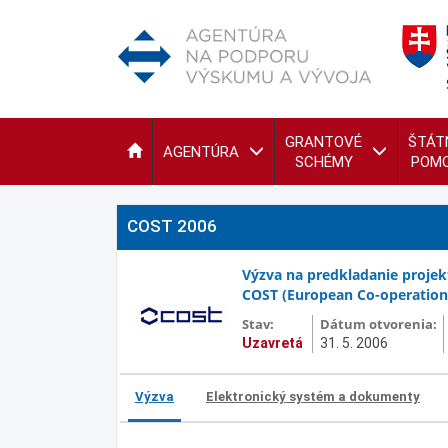
GRANTOVÉ
ŠTÁT
AGENTÚRA
SCHÉMY
POM
COST 2006
Výzva na predkladanie proje
COST (European Co-operation i
Stav:
Dátum otvorenia:
Uzavretá
31. 5. 2006
Výzva
Elektronický systém a dokumenty