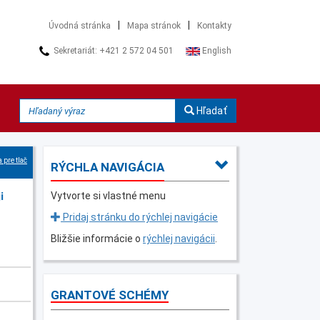
|
|
Úvodná stránka
Mapa stránok
Kontakty
Sekretariát: +421 2 572 04 501
English
Hľadať
 pre tlač
RÝCHLA NAVIGÁCIA
i
Vytvorte si vlastné menu
Pridaj stránku do rýchlej navigácie
Bližšie informácie o
rýchlej navigácii
.
GRANTOVÉ SCHÉMY