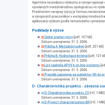
Agentúra na podporu výskumu a vývoja vypisuje d
vyvolaných medzinárodnou spoluprácou vo výsku
Predmetem verejnej výzvy je formou nenávratne
a vývojových pracovníkov v európskej mnohostra
aplikovaný výzkum podľa tematického vymedzen
Podklady k výzve
Úplné znenie výzvy
[pdf, 107 kB]
Dátum uverejnenia: 31. 5. 2006
Príloha A: Metodický pokyn
[pdf, 251 kB]
Dátum uverejnenia: 31. 5. 2006
Príloha B: Hodnotiace kritériá
[pdf, 121 k
Dátum uverejnenia: 31. 5. 2006
List riaditeľa APVV k on-line systemu
[pd
Dátum uverejnenia: 31. 5. 2006
Pravidlá zapojenia sa subjektov SR do
Dátum uverejnenia: 31. 5. 2006
D- Charakteristika projektu - záväzná o
D-Charakteristika projektu ZV
[rtf, 1 MB]
Dátum uverejnenia: 31. 5. 2006
D-Project characterization BR
[rtf, 1 MB