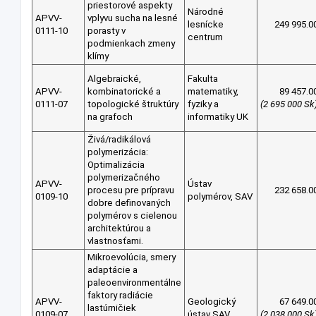
priestorové aspekty
Národné
APVV-
vplyvu sucha na lesné
lesnícke
249 995.0
0111-10
porasty v
centrum
podmienkach zmeny
klímy
Algebraické,
Fakulta
APVV-
kombinatorické a
matematiky,
89 457.0
0111-07
topologické štruktúry
fyziky a
(2 695 000 Sk
na grafoch
informatiky UK
Živá/radikálová
polymerizácia:
Optimalizácia
polymerizačného
APVV-
Ústav
procesu pre prípravu
232 658.0
0109-10
polymérov, SAV
dobre definovaných
polymérov s cielenou
architektúrou a
vlastnosťami.
Mikroevolúcia, smery
adaptácie a
paleoenvironmentálne
faktory radiácie
APVV-
Geologický
67 649.0
lastúrničiek
0109-07
ústav SAV
(2 038 000 Sk