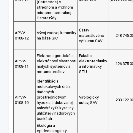
(Ostracoda) v
strednom a vrchnom
miocéne centrálnej
Paratetýdy
Ústav
APVV-
Vývoj vodivej keramiky
materiálového
248 745.0
0108-12
na báze SiC
výskumu SAV
Elektromagnetické a
Fakulta
APVV-
elektrónové vlastnosti
elektrotechniky
126 375.0
0108-11
malých systémov a
a informatiky
metamateriálov
STU
Identifikácia
molekulových dráh
riadených
APVV-
prostredníctvom
Virologický
233 122.0
0108-10
hypoxia-indukovanej
ústav, SAV
anhydrázy IX kyseliny
uhličitej v nádorových
bunkách
Ekológia a
epidemiologický