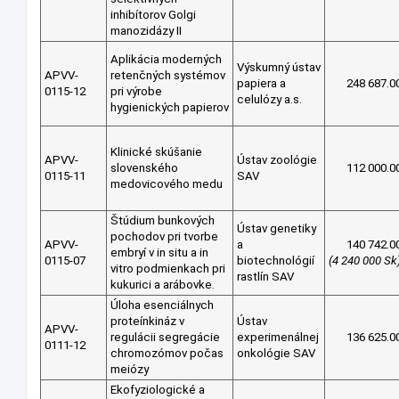
inhibítorov Golgi
manozidázy II
Aplikácia moderných
Výskumný ústav
APVV-
retenčných systémov
papiera a
248 687.0
0115-12
pri výrobe
celulózy a.s.
hygienických papierov
Klinické skúšanie
APVV-
Ústav zoológie
slovenského
112 000.0
0115-11
SAV
medovicového medu
Štúdium bunkových
Ústav genetiky
pochodov pri tvorbe
APVV-
a
140 742.0
embryí v in situ a in
0115-07
biotechnológií
(4 240 000 Sk
vitro podmienkach pri
rastlín SAV
kukurici a arábovke.
Úloha esenciálnych
proteínkináz v
Ústav
APVV-
regulácii segregácie
experimenálnej
136 625.0
0111-12
chromozómov počas
onkológie SAV
meiózy
Ekofyziologické a