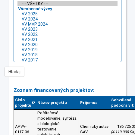
Zoznam financovaných projektov:
Číslo
Schválená
Názov projektu
Príjemca
projektu
podpora v €
Počítačové
modelovanie, syntéza
a biologické
APVV-
Chemický ústav
136 725.0
testovanie
0117-06
SAV
(4 119 000 Sk
selektívnych