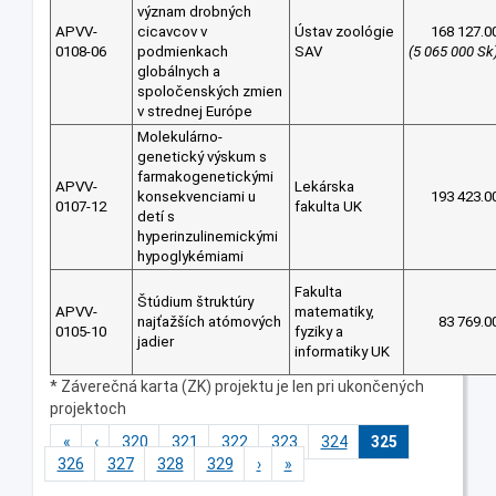
význam drobných
APVV-
cicavcov v
Ústav zoológie
168 127.0
0108-06
podmienkach
SAV
(5 065 000 Sk
globálnych a
spoločenských zmien
v strednej Európe
Molekulárno-
genetický výskum s
farmakogenetickými
APVV-
Lekárska
konsekvenciami u
193 423.0
0107-12
fakulta UK
detí s
hyperinzulinemickými
hypoglykémiami
Fakulta
Štúdium štruktúry
APVV-
matematiky,
najťažších atómových
83 769.0
0105-10
fyziky a
jadier
informatiky UK
* Záverečná karta (ZK) projektu je len pri ukončených
projektoch
«
‹
320
321
322
323
324
325
326
327
328
329
›
»