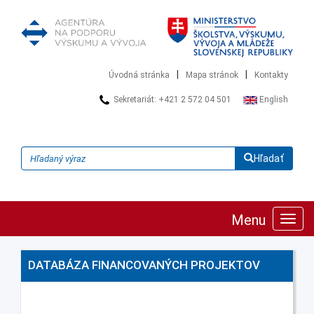
|
|
Úvodná stránka
Mapa stránok
Kontakty
Sekretariát: +421 2 572 04 501
English
Hľadať
Menu
Zobra
navig
DATABÁZA FINANCOVANÝCH PROJEKTOV