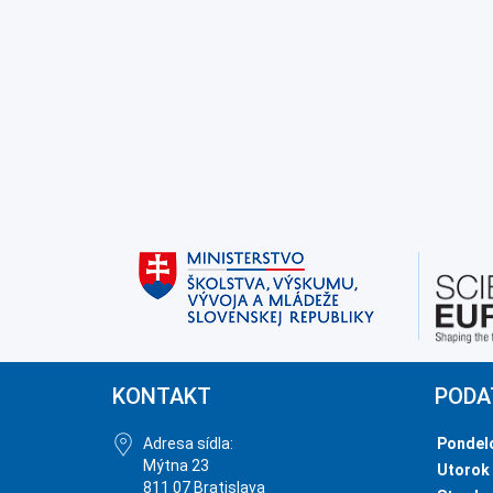
KONTAKT
PODA
Adresa sídla:
Pondel
Mýtna 23
Utorok
811 07 Bratislava