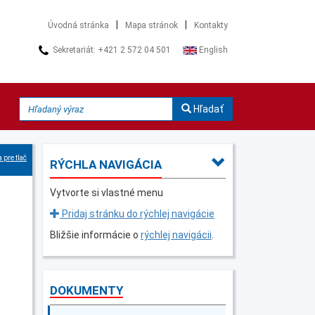
|
|
Úvodná stránka
Mapa stránok
Kontakty
Sekretariát: +421 2 572 04 501
English
Hľadať
 pre tlač
RÝCHLA NAVIGÁCIA
Vytvorte si vlastné menu
Pridaj stránku do rýchlej navigácie
Bližšie informácie o
rýchlej navigácii
.
DOKUMENTY