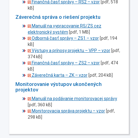
Finančná časť správy – RS2 – vzor
[pdf, 518
kB]
Záverečná správa o riešení projektu
Manuál na vypracovanie RS/ZS cez
elektronický systém
[pdf, 1 MB]
Odborná časť správy – ZS1 – vzor
[pdf, 194
kB]
Výstupy a prínosy projektu – VPP – vzor
[pdf,
374 kB]
Finančná časť správy – ZS2 – vzor
[pdf, 474
kB]
Záverečná karta – ZK – vzor
[pdf, 204 kB]
Monitorovanie výstupov ukončených
projektov
Manuál na podávanie monitorovacej správy
[pdf, 360 kB]
Monitorovacia správa projektu – vzor
[pdf,
298 kB]