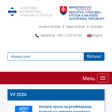
|
|
Úvodná stránka
Mapa stránok
Kontakty
Sekretariát: +421 2 572 04 501
English
Hľadať
Menu
Zobra
navig
VV 2020
Verejná výzva na predkladanie
žiadostí na riešenie projektov