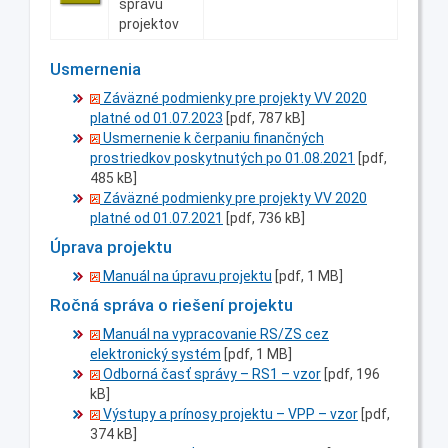
správu
projektov
Usmernenia
Záväzné podmienky pre projekty VV 2020
platné od 01.07.2023
[pdf, 787 kB]
Usmernenie k čerpaniu finančných
prostriedkov poskytnutých po 01.08.2021
[pdf,
485 kB]
Záväzné podmienky pre projekty VV 2020
platné od 01.07.2021
[pdf, 736 kB]
Úprava projektu
Manuál na úpravu projektu
[pdf, 1 MB]
Ročná správa o riešení projektu
Manuál na vypracovanie RS/ZS cez
elektronický systém
[pdf, 1 MB]
Odborná časť správy – RS1 – vzor
[pdf, 196
kB]
Výstupy a prínosy projektu – VPP – vzor
[pdf,
374 kB]