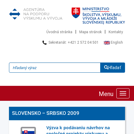
|
|
Úvodná stránka
Mapa stránok
Kontakty
Sekretariát: +421 2 572 04 501
English
Hľadať
Menu
Zobra
navig
SLOVENSKO – SRBSKO 2009
Výzva k podávaniu návrhov na
spoločné projekty výskumu a