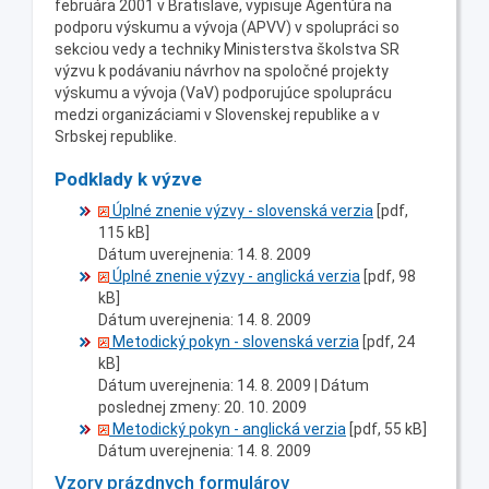
februára 2001 v Bratislave, vypisuje Agentúra na
podporu výskumu a vývoja (APVV) v spolupráci so
sekciou vedy a techniky Ministerstva školstva SR
výzvu k podávaniu návrhov na spoločné projekty
výskumu a vývoja (VaV) podporujúce spoluprácu
medzi organizáciami v Slovenskej republike a v
Srbskej republike.
Podklady k výzve
Úplné znenie výzvy - slovenská verzia
[pdf,
115 kB]
Dátum uverejnenia: 14. 8. 2009
Úplné znenie výzvy - anglická verzia
[pdf, 98
kB]
Dátum uverejnenia: 14. 8. 2009
Metodický pokyn - slovenská verzia
[pdf, 24
kB]
Dátum uverejnenia: 14. 8. 2009 |
Dátum
poslednej zmeny: 20. 10. 2009
Metodický pokyn - anglická verzia
[pdf, 55 kB]
Dátum uverejnenia: 14. 8. 2009
Vzory prázdnych formulárov