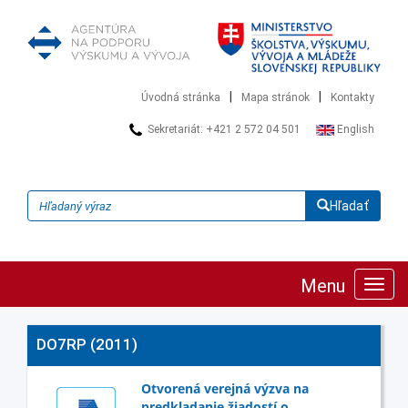
|
|
Úvodná stránka
Mapa stránok
Kontakty
Sekretariát: +421 2 572 04 501
English
Hľadať
Menu
Zobra
navig
DO7RP (2011)
Otvorená verejná výzva na
predkladanie žiadostí o