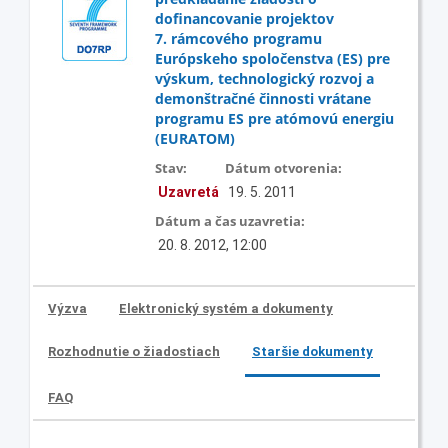
dofinancovanie projektov
7. rámcového programu
Európskeho spoločenstva (ES) pre
výskum, technologický rozvoj a
demonštračné činnosti vrátane
programu ES pre atómovú energiu
(EURATOM)
Stav:
Dátum otvorenia:
Uzavretá
19. 5. 2011
Dátum a čas uzavretia:
20. 8. 2012, 12:00
Výzva
Elektronický systém a dokumenty
Rozhodnutie o žiadostiach
Staršie dokumenty
FAQ