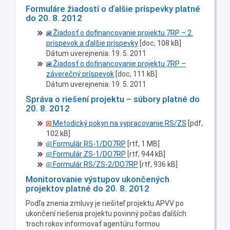
Formuláre žiadostí o ďalšie príspevky platné
do 20. 8. 2012
Žiadosť o dofinancovanie projektu 7RP – 2.
príspevok a ďalšie príspevky
[doc, 108 kB]
Dátum uverejnenia: 19. 5. 2011
Žiadosť o dofinancovanie projektu 7RP –
záverečný príspevok
[doc, 111 kB]
Dátum uverejnenia: 19. 5. 2011
Správa o riešení projektu – súbory platné do
20. 8. 2012
Metodický pokyn na vypracovanie RS/ZS
[pdf,
102 kB]
Formulár RS-1/DO7RP
[rtf, 1 MB]
Formulár ZS-1/DO7RP
[rtf, 944 kB]
Formulár RS/ZS-2/DO7RP
[rtf, 936 kB]
Monitorovanie výstupov ukončených
projektov platné do 20. 8. 2012
Podľa znenia zmluvy je riešiteľ projektu APVV po
ukončení riešenia projektu povinný počas ďalších
troch rokov informovať agentúru formou