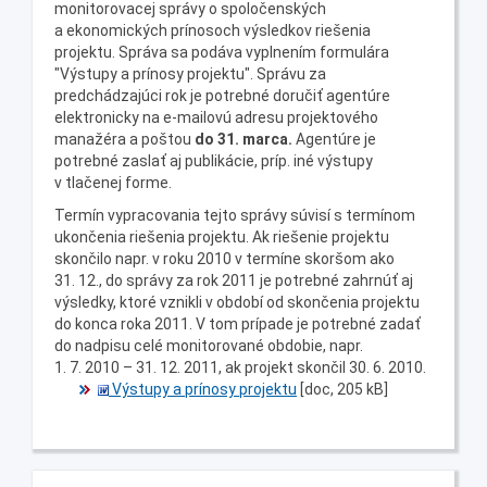
monitorovacej správy o spoločenských
a ekonomických prínosoch výsledkov riešenia
projektu. Správa sa podáva vyplnením formulára
"Výstupy a prínosy projektu". Správu za
predchádzajúci rok je potrebné doručiť agentúre
elektronicky na e-mailovú adresu projektového
manažéra a poštou
do 31. marca.
Agentúre je
potrebné zaslať aj publikácie, príp. iné výstupy
v tlačenej forme.
Termín vypracovania tejto správy súvisí s termínom
ukončenia riešenia projektu. Ak riešenie projektu
skončilo napr. v roku 2010 v termíne skoršom ako
31. 12., do správy za rok 2011 je potrebné zahrnúť aj
výsledky, ktoré vznikli v období od skončenia projektu
do konca roka 2011. V tom prípade je potrebné zadať
do nadpisu celé monitorované obdobie, napr.
1. 7. 2010 – 31. 12. 2011, ak projekt skončil 30. 6. 2010.
Výstupy a prínosy projektu
[doc, 205 kB]