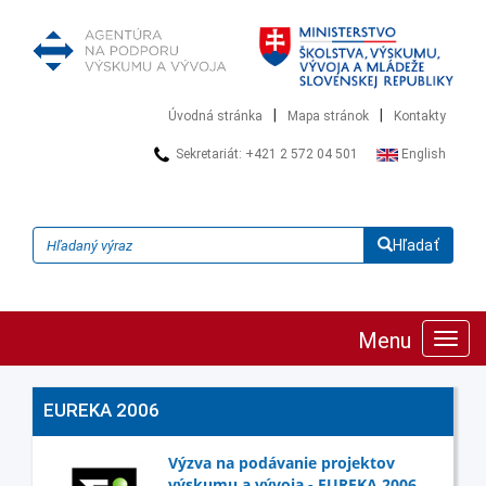
|
|
Úvodná stránka
Mapa stránok
Kontakty
Sekretariát: +421 2 572 04 501
English
Hľadať
Menu
Zobra
navig
EUREKA 2006
Výzva na podávanie projektov
výskumu a vývoja - EUREKA 2006