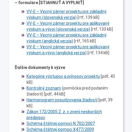
– formuláre [STIAHNUŤ A VYPLNIŤ]
VV-E – Vecný zámer projektu pre základný
výskum (slovenská verzia)
[rtf, 139 kB]
VV-E – Vecný zámer projektu pre aplikovaný
výskum a vývoj (slovenská verzia)
[rtf, 133 kB]
VV-E – Vecný zámer projektu pre základný
výskum (anglická verzia)
[rtf, 165 kB]
VV-E – Vecný zámer projektu pre aplikovaný
výskum a vývoj (anglická verzia)
[rtf, 134 kB]
Ďalšie dokumenty k výzve
Kategórie výstupov a prínosov projektu
[pdf, 43
kB]
Kontrolný zoznam
(pomôcka pred podaním
žiadosti) [pdf, 44 kB]
Harmonogram posudzovania žiadostí
[pdf, 39
kB]
Zákon 172/2005 Z. z. v znení neskorších
predpisov
Schéma štátnej pomoci N 702/2007
Schéma štátnej pomoci X477/2009