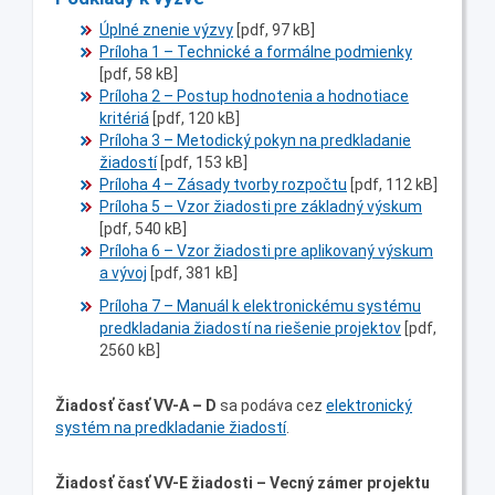
Úplné znenie výzvy
[pdf, 97 kB]
Príloha 1 – Technické a formálne podmienky
[pdf, 58 kB]
Príloha 2 – Postup hodnotenia a hodnotiace
kritériá
[pdf, 120 kB]
Príloha 3 – Metodický pokyn na predkladanie
žiadostí
[pdf, 153 kB]
Príloha 4 – Zásady tvorby rozpočtu
[pdf, 112 kB]
Príloha 5 – Vzor žiadosti pre základný výskum
[pdf, 540 kB]
Príloha 6 – Vzor žiadosti pre aplikovaný výskum
a vývoj
[pdf, 381 kB]
Príloha 7 – Manuál k elektronickému systému
predkladania žiadostí na riešenie projektov
[pdf,
2560 kB]
Žiadosť časť VV-A – D
sa podáva cez
elektronický
systém na predkladanie žiadostí
.
Žiadosť časť VV-
E žiadosti – Vecný zámer projektu