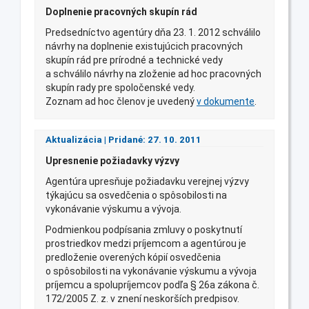
Doplnenie pracovných skupín rád
Predsedníctvo agentúry dňa 23. 1. 2012 schválilo
návrhy na doplnenie existujúcich pracovných
skupín rád pre prírodné a technické vedy
a schválilo návrhy na zloženie ad hoc pracovných
skupín rady pre spoločenské vedy.
Zoznam ad hoc členov je uvedený
v dokumente
.
Aktualizácia | Pridané: 27. 10. 2011
Upresnenie požiadavky výzvy
Agentúra upresňuje požiadavku verejnej výzvy
týkajúcu sa osvedčenia o spôsobilosti na
vykonávanie výskumu a vývoja.
Podmienkou podpísania zmluvy o poskytnutí
prostriedkov medzi príjemcom a agentúrou je
predloženie overených kópií osvedčenia
o spôsobilosti na vykonávanie výskumu a vývoja
príjemcu a spolupríjemcov podľa § 26a zákona č.
172/2005 Z. z. v znení neskorších predpisov.