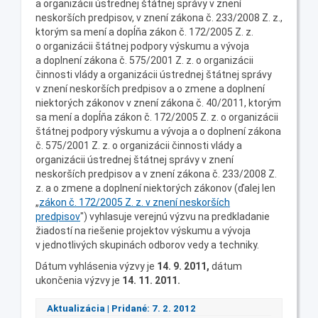
a organizácii ústrednej štátnej správy v znení
neskorších predpisov, v znení zákona č. 233/2008 Z. z.,
ktorým sa mení a dopĺňa zákon č. 172/2005 Z. z.
o organizácii štátnej podpory výskumu a vývoja
a doplnení zákona č. 575/2001 Z. z. o organizácii
činnosti vlády a organizácii ústrednej štátnej správy
v znení neskorších predpisov a o zmene a doplnení
niektorých zákonov v znení zákona č. 40/2011, ktorým
sa mení a dopĺňa zákon č. 172/2005 Z. z. o organizácii
štátnej podpory výskumu a vývoja a o doplnení zákona
č. 575/2001 Z. z. o organizácii činnosti vlády a
organizácii ústrednej štátnej správy v znení
neskorších predpisov a v znení zákona č. 233/2008 Z.
z. a o zmene a doplnení niektorých zákonov (ďalej len
„
zákon č. 172/2005 Z. z. v znení neskorších
predpisov
") vyhlasuje verejnú výzvu na predkladanie
žiadostí na riešenie projektov výskumu a vývoja
v jednotlivých skupinách odborov vedy a techniky.
Dátum vyhlásenia výzvy je
14. 9. 2011,
dátum
ukončenia výzvy je
14. 11. 2011.
Aktualizácia | Pridané: 7. 2. 2012