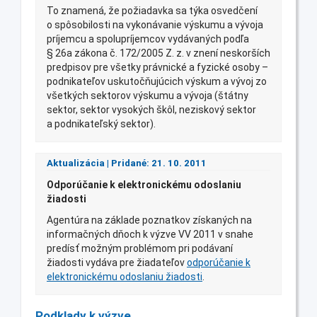
To znamená, že požiadavka sa týka osvedčení
o spôsobilosti na vykonávanie výskumu a vývoja
príjemcu a spolupríjemcov vydávaných podľa
§ 26a zákona č. 172/2005 Z. z. v znení neskorších
predpisov pre všetky právnické a fyzické osoby –
podnikateľov uskutočňujúcich výskum a vývoj zo
všetkých sektorov výskumu a vývoja (štátny
sektor, sektor vysokých škôl, neziskový sektor
a podnikateľský sektor).
Aktualizácia | Pridané: 21. 10. 2011
Odporúčanie k elektronickému odoslaniu
žiadosti
Agentúra na základe poznatkov získaných na
informačných dňoch k výzve VV 2011 v snahe
predísť možným problémom pri podávaní
žiadosti vydáva pre žiadateľov
odporúčanie k
elektronickému odoslaniu žiadosti
.
Podklady k výzve