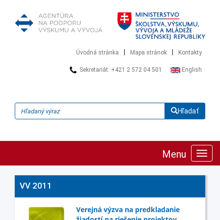
|
|
Úvodná stránka
Mapa stránok
Kontakty
Sekretariát: +421 2 572 04 501
English
Hľadať
Menu
Zobra
navig
VV 2011
Verejná výzva na predkladanie
žiadostí na riešenie projektov