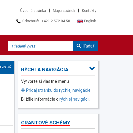
|
|
Úvodná stránka
Mapa stránok
Kontakty
Sekretariát: +421 2 572 04 501
English
Hľadať
 pre tlač
RÝCHLA NAVIGÁCIA
Vytvorte si vlastné menu
Pridaj stránku do rýchlej navigácie
Bližšie informácie o
rýchlej navigácii
.
GRANTOVÉ SCHÉMY