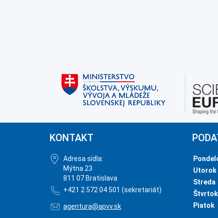
KONTAKT
PODA
Adresa sídla:
Pondel
Mýtna 23
Utorok
811 07 Bratislava
Streda
+421 2 572 04 501 (sekretariát)
Štvrtok
Piatok
agentura@apvv.sk