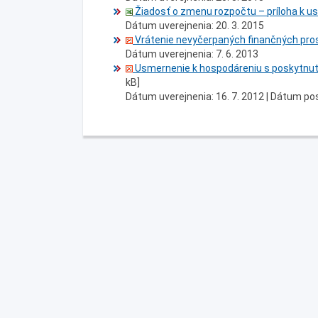
Žiadosť o zmenu rozpočtu – príloha k u
Dátum uverejnenia: 20. 3. 2015
Vrátenie nevyčerpaných finančných pro
Dátum uverejnenia: 7. 6. 2013
Usmernenie k hospodáreniu s poskytnut
kB]
Dátum uverejnenia: 16. 7. 2012 |
Dátum pos