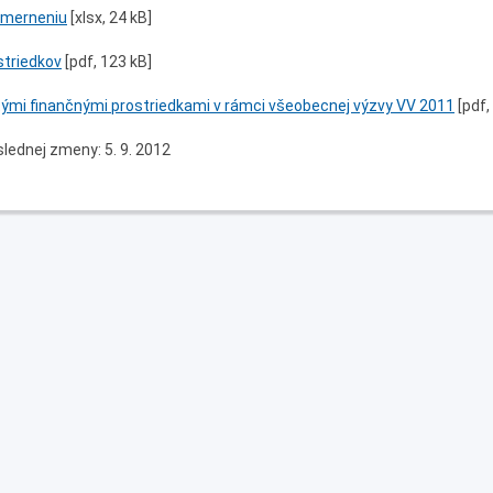
smerneniu
[xlsx, 24 kB]
striedkov
[pdf, 123 kB]
ými finančnými prostriedkami v rámci všeobecnej výzvy VV 2011
[pdf,
lednej zmeny: 5. 9. 2012