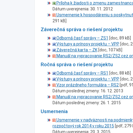
Príloha k žiadosti o zmenu zamestnanc
Dátum uverejnenia: 30. 11. 2012
Usmernenie k hospodáreniu s poskytnutý
291 kB]
Záverečná správa o riešení projektu
Odborná časť správy – ZS1
[doc, 89 kB]
Výstupy a prínosy projektu – VPP
[doc, 
Záverečná karta – ZK
[doc, 107 kB]
Manuál na vypracovanie RS2/ZS2 cez on
Ročná správa o riešení projektu
Odborná časť správy – RS1
[doc, 88 kB]
Výstupy a prínosy projektu – VPP
[doc, 
Vzor prázdneho formulára – RS2
[pdf, 9
Dátum poslednej zmeny: 16. 12. 2013
Manuál na vypracovanie RS2/ZS2 cez on
Dátum poslednej zmeny: 26. 1. 2015
Usmernenia
Usmernenie v nadväznosti na podmienky 
rozpočtový rok 2014 v roku 2015
[pdf, 279 
Dátum uverejnenia: 20. 3. 2015