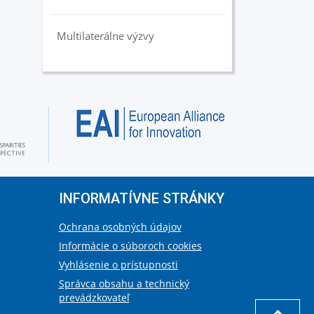
Multilaterálne výzvy
INFORMATÍVNE STRÁNKY
Ochrana osobných údajov
Informácie o súboroch cookies
Vyhlásenie o prístupnosti
Správca obsahu a technický
prevádzkovateľ