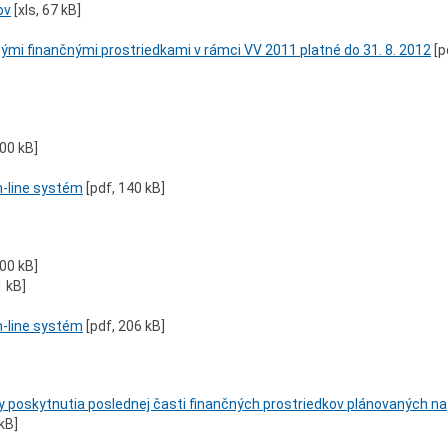
ov
[xls, 67 kB]
mi finančnými prostriedkami v rámci VV 2011 platné do 31. 8. 2012
[p
200 kB]
-line systém
[pdf, 140 kB]
200 kB]
1 kB]
-line systém
[pdf, 206 kB]
poskytnutia poslednej časti finančných prostriedkov plánovaných na
kB]