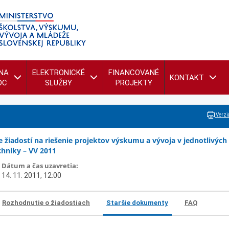
NA
ELEKTRONICKÉ
FINANCOVANÉ
KONTAKT
OC
SLUŽBY
PROJEKTY
Verzia
 žiadostí na riešenie projektov výskumu a vývoja v jednotlivých
hniky – VV 2011
Dátum a čas uzavretia:
14. 11. 2011, 12:00
Rozhodnutie o žiadostiach
Staršie dokumenty
FAQ