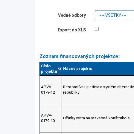
Vedné odbory
Export do XLS
Zoznam financovaných projektov:
Číslo
Názov projektu
projektu
APVV-
Restoratívna justícia a systém alternat
0179-12
republiky
APVV-
Účinky vetra na stavebné konštrukcie
0179-10