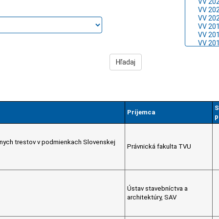
S
Príjemca
p
ívnych trestov v podmienkach Slovenskej
Právnická fakulta TVU
Ústav stavebníctva a
architektúry, SAV