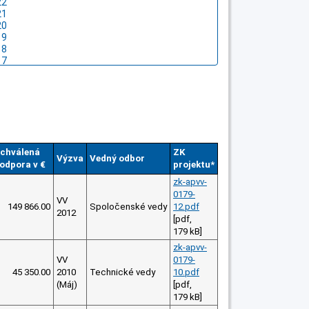
chválená
ZK
Výzva
Vedný odbor
odpora v €
projektu*
zk-apvv-
0179-
VV
149 866.00
Spoločenské vedy
12.pdf
2012
[pdf,
179 kB]
zk-apvv-
VV
0179-
45 350.00
2010
Technické vedy
10.pdf
(Máj)
[pdf,
179 kB]