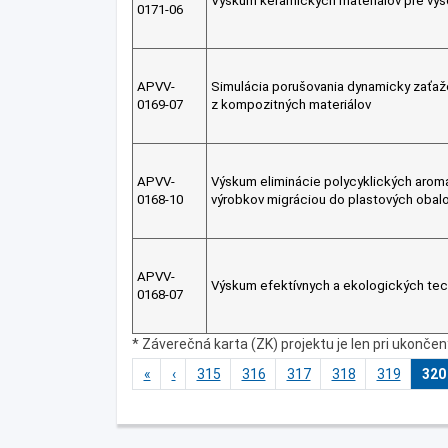
Výskum keramických materiálov pre vys
0171-06
APVV-
Simulácia porušovania dynamicky zaťaž
0169-07
z kompozitných materiálov
APVV-
Výskum eliminácie polycyklických aro
0168-10
výrobkov migráciou do plastových obal
APVV-
Výskum efektívnych a ekologických tec
0168-07
* Záverečná karta (ZK) projektu je len pri ukonče
«
‹
315
316
317
318
319
320