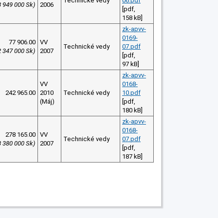
Technické vedy
06.pdf
8 949 000 Sk)
2006
[pdf,
158 kB]
zk-apvv-
0169-
77 906.00
VV
Technické vedy
07.pdf
2 347 000 Sk)
2007
[pdf,
97 kB]
zk-apvv-
VV
0168-
242 965.00
2010
Technické vedy
10.pdf
(Máj)
[pdf,
180 kB]
zk-apvv-
0168-
278 165.00
VV
Technické vedy
07.pdf
8 380 000 Sk)
2007
[pdf,
187 kB]