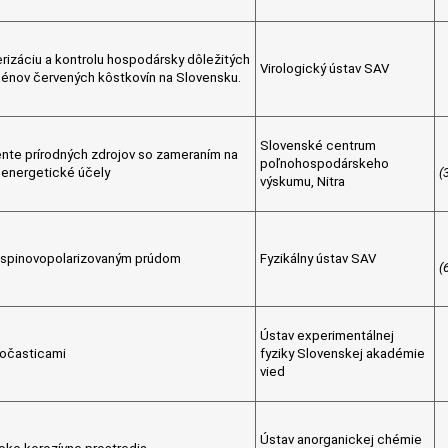
erizáciu a kontrolu hospodársky dôležitých
Virologický ústav SAV
génov červených kôstkovín na Slovensku.
Slovenské centrum
nte prírodných zdrojov so zameraním na
poľnohospodárskeho
 energetické účely
(
výskumu, Nitra
né spinovopolarizovaným prúdom
Fyzikálny ústav SAV
(
Ústav experimentálnej
nočasticami
fyziky Slovenskej akadémie
vied
Ústav anorganickej chémie