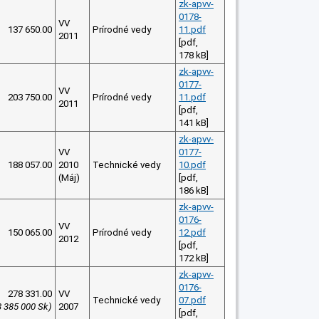
zk-apvv-
0178-
VV
137 650.00
Prírodné vedy
11.pdf
2011
[pdf,
178 kB]
zk-apvv-
0177-
VV
203 750.00
Prírodné vedy
11.pdf
2011
[pdf,
141 kB]
zk-apvv-
VV
0177-
188 057.00
2010
Technické vedy
10.pdf
(Máj)
[pdf,
186 kB]
zk-apvv-
0176-
VV
150 065.00
Prírodné vedy
12.pdf
2012
[pdf,
172 kB]
zk-apvv-
0176-
278 331.00
VV
Technické vedy
07.pdf
8 385 000 Sk)
2007
[pdf,