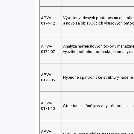
APVV-
Vývoj inovatívnych postupov na charakt
0174-12
a novo sa objavujúcich vírusových pato
APVV-
Analýza materiálových tokov v manažme
0174-07
využitie poľnohospodárskej biomasy na
APVV-
Hybridné spintronické štruktúry riade
0173-06
APVV-
Štrukturalizačné javy v systémoch s na
0171-10
APVV-