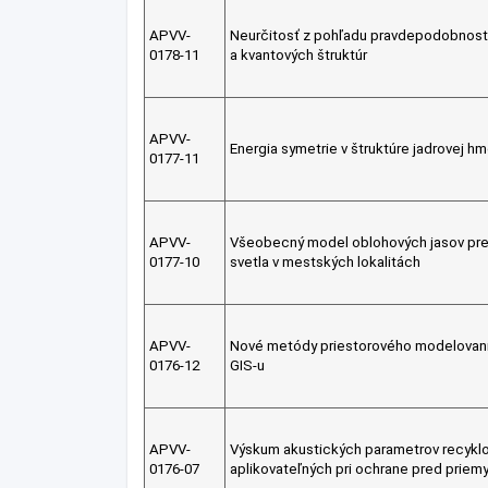
APVV-
Neurčitosť z pohľadu pravdepodobnosti
0178-11
a kvantových štruktúr
APVV-
Energia symetrie v štruktúre jadrovej h
0177-11
APVV-
Všeobecný model oblohových jasov pre
0177-10
svetla v mestských lokalitách
APVV-
Nové metódy priestorového modelovan
0176-12
GIS-u
APVV-
Výskum akustických parametrov recyklo
0176-07
aplikovateľných pri ochrane pred prie