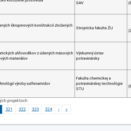
oko korozívne prostredia
SAV
(
ených škrupinových konštrukcií zložených
Strojnícka fakulta ŽU
(
matických uhľovodíkov z údených mäsových
Výskumný ústav
ových materiálov
potravinársky
Fakulta chemickej a
hnológií výroby sulfenamidov
potravinárskej technológie
(
STU
ných projektoch
321
322
323
324
›
»