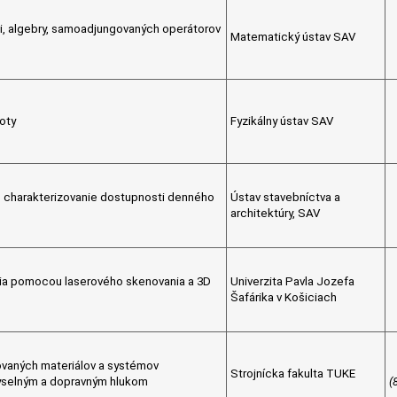
, algebry, samoadjungovaných operátorov
Matematický ústav SAV
moty
Fyzikálny ústav SAV
 charakterizovanie dostupnosti denného
Ústav stavebníctva a
architektúry, SAV
ia pomocou laserového skenovania a 3D
Univerzita Pavla Jozefa
Šafárika v Košiciach
vaných materiálov a systémov
Strojnícka fakulta TUKE
myselným a dopravným hlukom
(