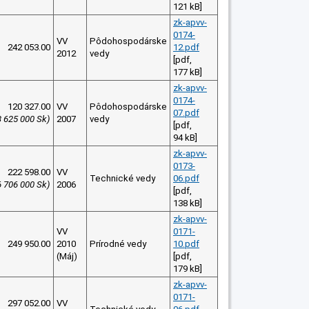
121 kB]
zk-apvv-
0174-
VV
Pôdohospodárske
242 053.00
12.pdf
2012
vedy
[pdf,
177 kB]
zk-apvv-
0174-
120 327.00
VV
Pôdohospodárske
07.pdf
3 625 000 Sk)
2007
vedy
[pdf,
94 kB]
zk-apvv-
0173-
222 598.00
VV
Technické vedy
06.pdf
6 706 000 Sk)
2006
[pdf,
138 kB]
zk-apvv-
VV
0171-
249 950.00
2010
Prírodné vedy
10.pdf
(Máj)
[pdf,
179 kB]
zk-apvv-
0171-
297 052.00
VV